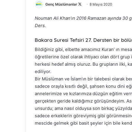
Genç Müslümanlar
F
8 Mayıs 2020
o
Nouman Ali Khan’ın 2016 Ramazan ayında 30 gün
l
Ders.
l
o
Bakara Suresi Tefsiri 27. Dersten bir böl
w
o
Bildiğiniz gibi, elbette amacımız Kuran’ ın mes
n
öğretilerine özel olarak ihtiyacı olan dört grup
X
herkesi hedef almış oluruz. Bu grupların ilki, 
ediliyor.
Bir Müslüman ve İslam’ın bir talebesi olarak 
sadece orayla kısıtlı değil, şahsen konu dini e
annelerimize ve kızlarımıza düzgün eğitim ve
gerçekten geride kaldığımız görüşündeyim. Asl
unsurdu; ama nasıl olduysa son birkaç yüzyılda
sadece erkeklerin göreviymiş gibi görünmesin
mescide gelmek gibi basit şeyler için bile kendile