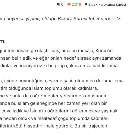
0
2.019
2 dakika okuma süresi
 boyunca yapmış olduğu Bakara Suresi tefsir serisi. 27.
üm:
ajını tüm insanlığa ulaştırmak; ama bu mesaja, Kuran’ın
 insan belirledik ve eğer onları hedef alırsak aynı zamanda
kadınlar ve inanıyoruz ki bu grup çok uzun zamandır ihmal
ben, içinde büyüdüğüm çevrede şahit oldum bu duruma; ama
ğitim olduğunda İslam toplumu olarak kadınlara,
rme ve onlardan öğretmenler yetiştirme konusunda
ında bu İslam geleneğinde her zaman yeri olan bir
 çuvalladık ve İslam’ın öğretilerini öğrenmek ve yaymak
e neden olduk ve maalesef çoğu toplumda kadınları
rini kötü hissettirir hale getirdik. Bu bir trajedidir.