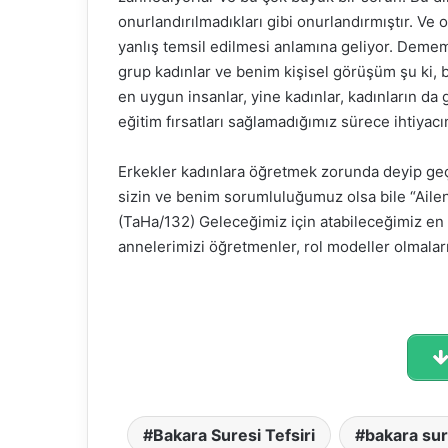
onurlandırılmadıkları gibi onurlandırmıştır. Ve o
yanlış temsil edilmesi anlamına geliyor. Demem o
grup kadınlar ve benim kişisel görüşüm şu ki, b
Fasih 
en uygun insanlar, yine kadınlar, kadınların d
buluşt
eğitim fırsatları sağlamadığımız sürece ihtiya
Abdou
Erkekler kadınlara öğretmek zorunda deyip geçe
sizin ve benim sorumluluğumuz olsa bile “Aile
(TaHa/132) Geleceğimiz için atabileceğimiz en b
annelerimizi öğretmenler, rol modeller olmalar
Bakara Suresi Tefsiri
bakara sur