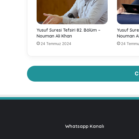
r
a
s
ı
;
Yusuf Suresi Tefsiri 82. Bölüm –
Yusuf Sures
A
Nouman Ali Khan
Nouman Al
r
24 Temmuz 2024
24 Temmu
s
l
a
n
h
C
a
n
e
C
a
m
i
i
Whatsapp Kanalı