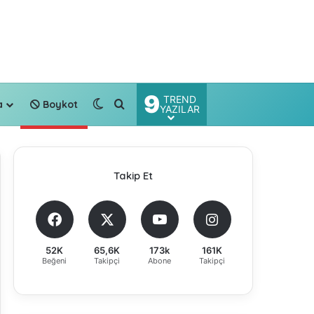
9
TREND
Dış görünümü değiştir
Arama yap ...
a
Boykot
YAZILAR
Takip Et
52K
65,6K
173k
161K
Beğeni
Takipçi
Abone
Takipçi