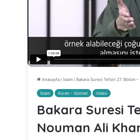
Anasayfa
/
İslam
/
Bakara Suresi Tefsiri 27. Bölüm 
İslam
Kuran - Sünnet
Video
Bakara Suresi Te
Nouman Ali Kha