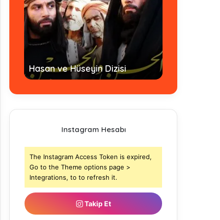
Hz. Ömer Dizi
Hasan ve Hüseyin Dizisi
- Tamamı
Instagram Hesabı
The Instagram Access Token is expired,
Go to the Theme options page >
Integrations, to to refresh it.
Takip Et