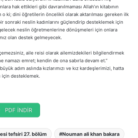
nlara hak ettikleri gibi davranılmaması Allah’ın kitabının
 ki; dini öğretilerin öncelikli olarak aktarılması gereken ilk
ir sonraki neslin kadınlarını güçlendirip desteklemek için
Arapça ile Rap’i
a gelecek neslin öğretmenlerine dönüşmeleri için onlara
uran genç yetenek:
Bakara Suresi Tefsiri -
cımız olan destek gelmeyecek.
 Salam
Nouman Ali Khan
mezsiniz, aile reisi olarak ailemizdekileri bilgilendirmek
ne namazı emret; kendin de ona sabırla devam et.”
üyük adım aslında kızlarımızı ve kız kardeşlerimizi, hatta
ı için desteklemek.
PDF İNDİR
esi tefsiri 27. bölüm
Nouman ali khan bakara