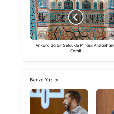
n
k
a
r
a
’
d
a
b
Ankara’da bir Selçuklu Mirası; Arslanhan
i
Camii
r
S
e
l
ç
Benze Yazılar
u
k
l
u
M
i