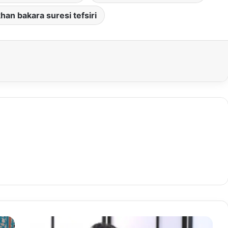
han bakara suresi tefsiri
B