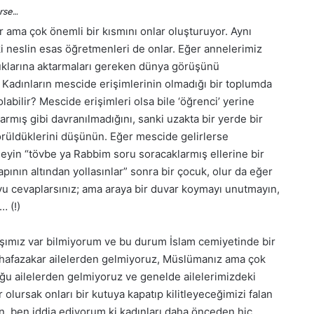
erse…
ma çok önemli bir kısmını onlar oluşturuyor. Aynı
aki neslin esas öğretmenleri de onlar. Eğer annelerimiz
cuklarına aktarmaları gereken dünya görüşünü
 Kadınların mescide erişimlerinin olmadığı bir toplumda
labilir? Mescide erişimleri olsa bile ‘öğrenci’ yerine
armış gibi davranılmadığını, sanki uzakta bir yerde bir
görüldüklerini düşünün. Eğer mescide gelirlerse
h deyin “tövbe ya Rabbim soru soracaklarmış ellerine bir
pının altından yollasınlar” sonra bir çocuk, olur da eğer
uyu cevaplarsınız; ama araya bir duvar koymayı unutmayın,
… (!)
ışımız var bilmiyorum ve bu durum İslam cemiyetinde bir
hafazakar ailelerden gelmiyoruz, Müslümanız ama çok
lduğu ailelerden gelmiyoruz ve genelde ailelerimizdeki
 olursak onları bir kutuya kapatıp kilitleyeceğimizi falan
n, ben iddia ediyorum ki kadınları daha önceden hiç