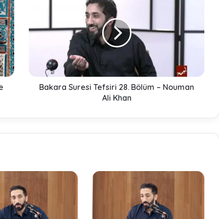
a
k
a
r
a
S
u
r
e
e
Bakara Suresi Tefsiri 28. Bölüm – Nouman
s
Ali Khan
i
T
e
f
s
i
r
i
2
8
.