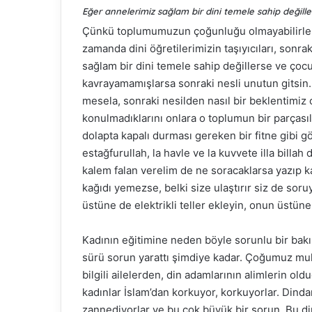
Eğer annelerimiz sağlam bir dini temele sahip değill
Çünkü toplumumuzun çoğunluğu olmayabilirler a
zamanda dini öğretilerimizin taşıyıcıları, sonr
sağlam bir dini temele sahip değillerse ve ço
kavrayamamışlarsa sonraki nesli unutun gitsin.
mesela, sonraki nesilden nasıl bir beklentimiz o
konulmadıklarını onlara o toplumun bir parçasıl
dolapta kapalı durması gereken bir fitne gibi 
estağfurullah, la havle ve la kuvvete illa billa
kalem falan verelim de ne soracaklarsa yazıp ka
kağıdı yemezse, belki size ulaştırır siz de sor
üstüne de elektrikli teller ekleyin, onun üstüne
Kadının eğitimine neden böyle sorunlu bir bak
sürü sorun yarattı şimdiye kadar. Çoğumuz mu
bilgili ailelerden, din adamlarının alimlerin o
kadınlar İslam’dan korkuyor, korkuyorlar. Dindar
zannediyorlar ve bu çok büyük bir sorun. Bu di