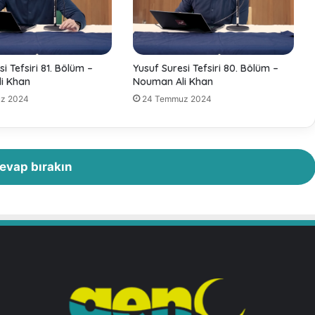
B
ö
l
ü
m
i Tefsiri 81. Bölüm –
Yusuf Suresi Tefsiri 80. Bölüm –
–
i Khan
Nouman Ali Khan
N
z 2024
24 Temmuz 2024
o
u
m
a
n
evap bırakın
A
l
i
K
h
a
n