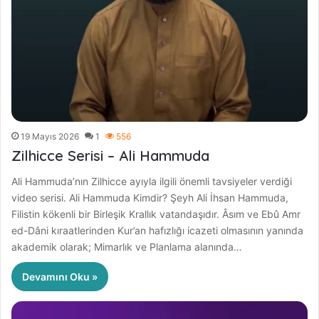
19 Mayıs 2026
1
556
Zilhicce Serisi – Ali Hammuda
Ali Hammuda’nın Zilhicce ayıyla ilgili önemli tavsiyeler verdiği
video serisi. Ali Hammuda Kimdir? Şeyh Ali İhsan Hammuda,
Filistin kökenli bir Birleşik Krallık vatandaşıdır. Âsım ve Ebû Amr
ed-Dâni kıraatlerinden Kur’an hafızlığı icazeti olmasının yanında
akademik olarak; Mimarlık ve Planlama alanında…
Devamını Oku »