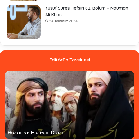
Yusuf Suresi Tefsiri 82. Bölüm – Nouman
Ali Khan
24 Temmuz 2024
Editörün Tavsiyesi
Hz. Ömer Dizisi Türkçe Altyazılı - Tamamı