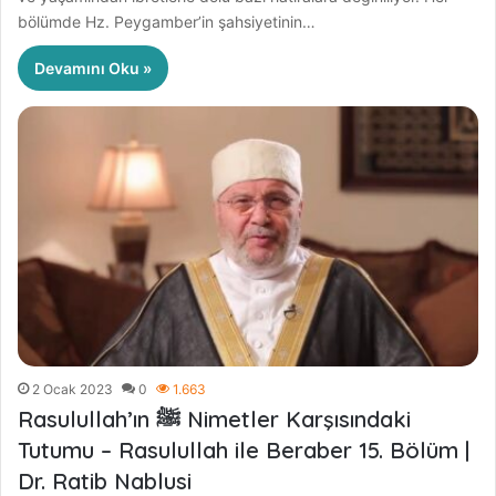
bölümde Hz. Peygamber’in şahsiyetinin…
Devamını Oku »
2 Ocak 2023
0
1.663
Rasulullah’ın ﷺ Nimetler Karşısındaki
Tutumu – Rasulullah ile Beraber 15. Bölüm |
Dr. Ratib Nablusi