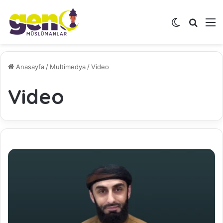
Dış görünü
Arama 
M
Anasayfa
/
Multimedya
/
Video
Video