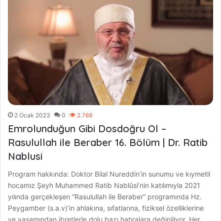
2 Ocak 2023
0
2.769
Emrolunduğun Gibi Dosdoğru Ol –
Rasulullah ile Beraber 16. Bölüm | Dr. Ratib
Nablusi
Program hakkında: Doktor Bilal Nureddin’in sunumu ve kıymetli
hocamız Şeyh Muhammed Ratib Nablûsi’nin katılımıyla 2021
yılında gerçekleşen “Rasulullah ile Beraber” programında Hz.
Peygamber (s.a.v)’in ahlakına, sıfatlarına, fiziksel özelliklerine
ve yaşamından ibretlerle dolu bazı hatıralara değiniliyor. Her