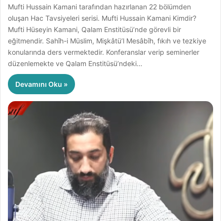
Mufti Hussain Kamani tarafından hazırlanan 22 bölümden
oluşan Hac Tavsiyeleri serisi. Mufti Hussain Kamani Kimdir?
Mufti Hüseyin Kamani, Qalam Enstitüsü’nde görevli bir
eğitmendir. Sahîh-i Müslim, Mişkâtü’l Mesâbîh, fıkıh ve tezkiye
konularında ders vermektedir. Konferanslar verip seminerler
düzenlemekte ve Qalam Enstitüsü’ndeki…
Devamını Oku »