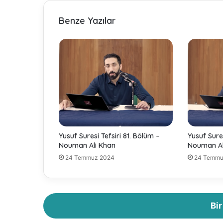
s
i
Benze Yazılar
r
i
8
1
.
B
ö
l
ü
m
-
Yusuf Suresi Tefsiri 81. Bölüm –
Yusuf Sure
N
Nouman Ali Khan
Nouman Al
o
24 Temmuz 2024
24 Temmu
u
m
a
n
A
Bi
l