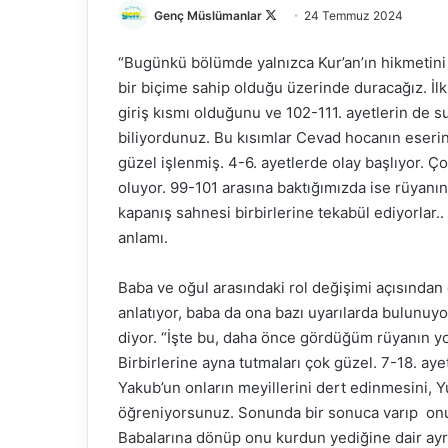
Genç Müslümanlar
F
24 Temmuz 2024
o
“Bugünkü bölümde yalnızca Kur’an’ın hikmetini
l
bir biçime sahip olduğu üzerinde duracağız. İlk
l
giriş kısmı olduğunu ve 102-111. ayetlerin de
o
biliyordunuz. Bu kısımlar Cevad hocanın eserin
w
o
güzel işlenmiş. 4-6. ayetlerde olay başlıyor. Ç
n
oluyor. 99-101 arasına baktığımızda ise rüyanı
X
kapanış sahnesi birbirlerine tekabül ediyorlar.. 
anlamı.
Baba ve oğul arasındaki rol değişimi açısından 
anlatıyor, baba da ona bazı uyarılarda bulunuyo
diyor. “İşte bu, daha önce gördüğüm rüyanın y
Birbirlerine ayna tutmaları çok güzel. 7-18. aye
Yakub’un onların meyillerini dert edinmesini, 
öğreniyorsunuz. Sonunda bir sonuca varıp onu bi
Babalarına dönüp onu kurdun yediğine dair ayrın