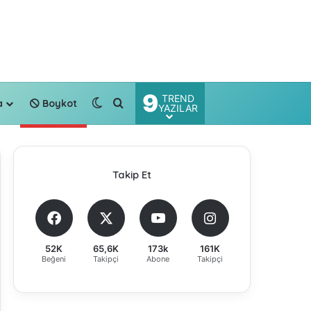
9
TREND
Dış görünümü değiştir
Arama yap ...
a
Boykot
YAZILAR
Takip Et
52K
65,6K
173k
161K
Beğeni
Takipçi
Abone
Takipçi