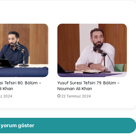
i
B
e
k
l
i
y
o
r
-
Y
a
r
si Tefsiri 80. Bölüm –
Yusuf Suresi Tefsiri 79. Bölüm –
d
i Khan
Nouman Ali Khan
ı
z 2024
22 Temmuz 2024
m
K
a
m
p
r yorum göster
a