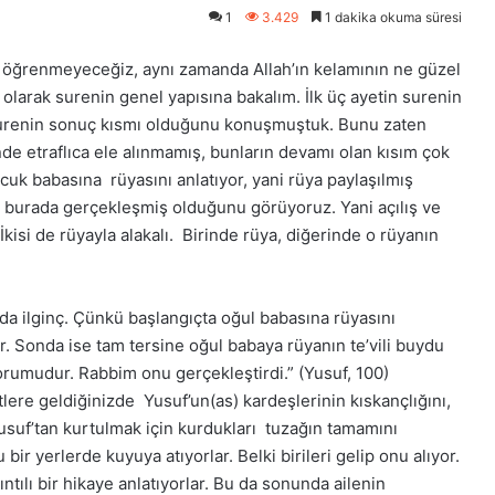
1
3.429
1 dakika okuma süresi
 öğrenmeyeceğiz, aynı zamanda Allah’ın kelamının ne güzel
 olarak surenin genel yapısına bakalım. İlk üç ayetin surenin
 surenin sonuç kısmı olduğunu konuşmuştuk. Bunu zaten
de etraflıca ele alınmamış, bunların devamı olan kısım çok
ocuk babasına rüyasını anlatıyor, yani rüya paylaşılmış
n burada gerçekleşmiş olduğunu görüyoruz. Yani açılış ve
İkisi de rüyayla alakalı. Birinde rüya, diğerinde o rüyanın
da ilginç. Çünkü başlangıçta oğul babasına rüyasını
r. Sonda ise tam tersine oğul babaya rüyanın te’vili buydu
orumudur. Rabbim onu gerçekleştirdi.” (Yusuf, 100)
tlere geldiğinizde Yusuf’un(as) kardeşlerinin kıskançlığını,
Yusuf’tan kurtulmak için kurdukları tuzağın tamamını
r yerlerde kuyuya atıyorlar. Belki birileri gelip onu alıyor.
tılı bir hikaye anlatıyorlar. Bu da sonunda ailenin