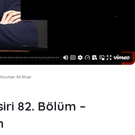
– Nouman Ali Khan
iri 82. Bölüm –
n