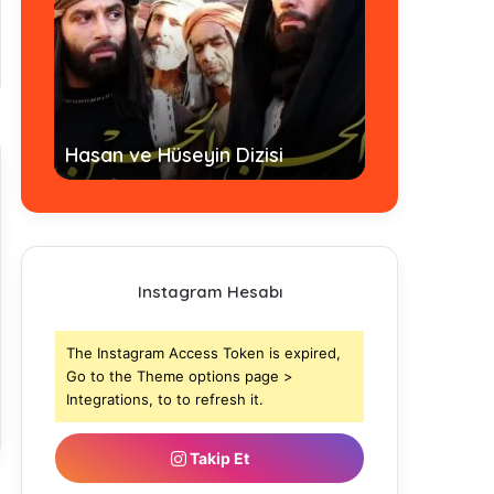
Hz. Ömer Dizi
Hasan ve Hüseyin Dizisi
- Tamamı
Instagram Hesabı
The Instagram Access Token is expired,
Go to the Theme options page >
Integrations, to to refresh it.
Takip Et