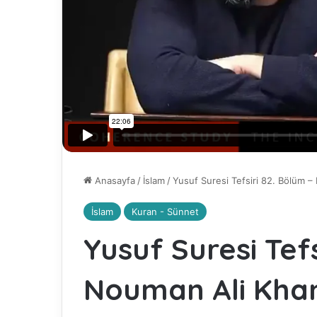
Anasayfa
/
İslam
/
Yusuf Suresi Tefsiri 82. Bölüm 
İslam
Kuran - Sünnet
Yusuf Suresi Tefs
Nouman Ali Kha