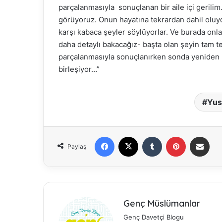
parçalanmasıyla sonuçlanan bir aile içi gerilim.
görüyoruz. Onun hayatına tekrardan dahil oluyo
karşı kabaca şeyler söylüyorlar. Ve burada onlar
daha detaylı bakacağız- başta olan şeyin tam te
parçalanmasıyla sonuçlanırken sonda yeniden bi
birleşiyor…”
Yus
Facebook
X
Tumblr
Pinterest
E-Posta ile paylaş
Paylaş
Genç Müslümanlar
Genç Davetçi Blogu