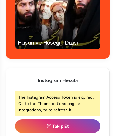
Hz. Ömer Dizi
Hasan ve Hüseyin Dizisi
- Tamamı
Instagram Hesabı
The Instagram Access Token is expired,
Go to the Theme options page >
Integrations, to to refresh it.
Takip Et