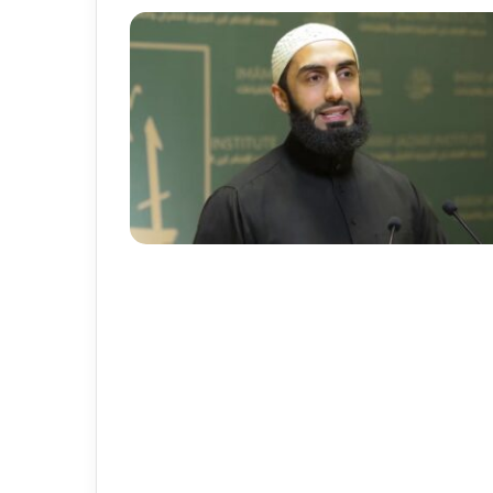
Fasih 
buluşt
Abdou