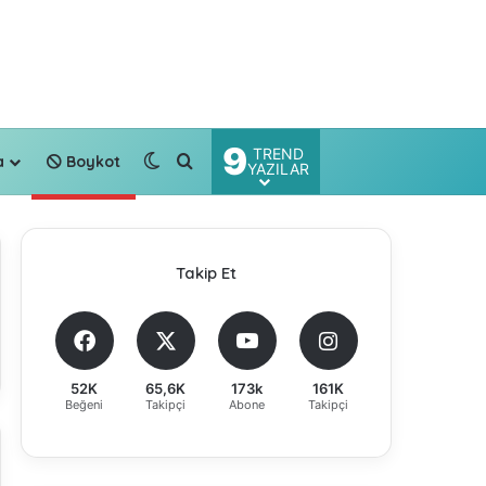
9
TREND
Dış görünümü değiştir
Arama yap ...
a
Boykot
YAZILAR
Takip Et
52K
65,6K
173k
161K
Beğeni
Takipçi
Abone
Takipçi