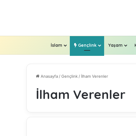
İslam
Gençlink
Yaşam
Anasayfa
/
Gençlink
/
İlham Verenler
İlham Verenler