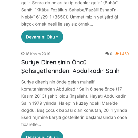
gelir. Sonra da onları takip edenler gelir.” (Buhârî,
Sahîh, “Kitâbu Fezâilu’s-Sahabe/Fazâili Eshabi’n-
Nebiy” 61/29-1 (3650)) Ümmetimizin yetiştirdiği
birçok örnek nesil ile sayısız örnek…
Devamını Oku »
18 Kasım 2019
0
1.459
Suriye Direnişinin Öncü
Şahsiyetlerinden: Abdulkadir Salih
Suriye direnişinin önde gelen muhalif
komutanlarından Abdulkadir Salih 6 sene önce (17
Kasım 2013) şehit oldu (inşallah). Hayatı Abdulkadir
Salih 1979 yılında, Halep’in kuzeyindeki Mare’de
doğdu. Beş çocuk babası olan komutan, 2011 yılında
Esed rejimine karşıtı gösterilerin başlamasından önce
ticaretle…
Devamını Oku »