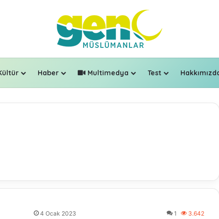
Kültür
Haber
Multimedya
Test
Hakkımızd
4 Ocak 2023
1
3.642