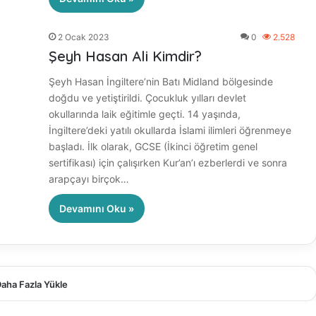
2 Ocak 2023
0
2.528
Şeyh Hasan Ali Kimdir?
Şeyh Hasan İngiltere’nin Batı Midland bölgesinde
doğdu ve yetiştirildi. Çocukluk yılları devlet
okullarında laik eğitimle geçti. 14 yaşında,
İngiltere’deki yatılı okullarda İslami ilimleri öğrenmeye
başladı. İlk olarak, GCSE (İkinci öğretim genel
sertifikası) için çalışırken Kur’an’ı ezberlerdi ve sonra
arapçayı birçok…
Devamını Oku »
aha Fazla Yükle