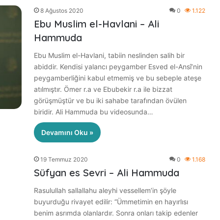
8 Ağustos 2020
0
1.122
Ebu Muslim el-Havlani – Ali
Hammuda
Arapça ile Rap’i
Ebu Muslim el-Havlani, tabiin neslinden salih bir
uran genç yetenek:
Bakara Suresi Tefsiri -
abiddir. Kendisi yalancı peygamber Esved el-Ansî’nin
 Salam
Nouman Ali Khan
peygamberliğini kabul etmemiş ve bu sebeple ateşe
atılmıştır. Ömer r.a ve Ebubekir r.a ile bizzat
görüşmüştür ve bu iki sahabe tarafından övülen
biridir. Ali Hammuda bu videosunda…
Devamını Oku »
19 Temmuz 2020
0
1.168
Süfyan es Sevri – Ali Hammuda
Rasulullah sallallahu aleyhi vessellem’in şöyle
buyurduğu rivayet edilir: “Ümmetimin en hayırlısı
benim asrımda olanlardır. Sonra onları takip edenler