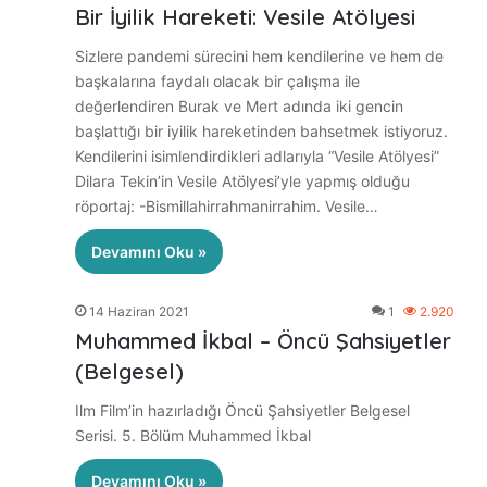
Bir İyilik Hareketi: Vesile Atölyesi
Sizlere pandemi sürecini hem kendilerine ve hem de
başkalarına faydalı olacak bir çalışma ile
değerlendiren Burak ve Mert adında iki gencin
başlattığı bir iyilik hareketinden bahsetmek istiyoruz.
Kendilerini isimlendirdikleri adlarıyla “Vesile Atölyesi”
Dilara Tekin’in Vesile Atölyesi’yle yapmış olduğu
röportaj: -Bismillahirrahmanirrahim. Vesile…
Devamını Oku »
14 Haziran 2021
1
2.920
Muhammed İkbal – Öncü Şahsiyetler
(Belgesel)
Ilm Film’in hazırladığı Öncü Şahsiyetler Belgesel
Serisi. 5. Bölüm Muhammed İkbal
Devamını Oku »