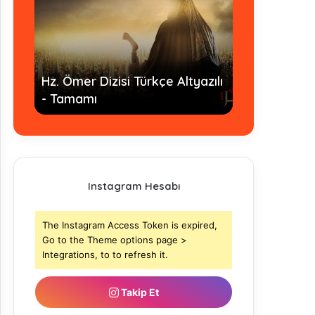
Fasih Arapç
yazılı
İmam Ahmed bin Hanbel Dizisi
buluşturan
- Tamamı
Abdou Sal
Instagram Hesabı
The Instagram Access Token is expired,
Go to the Theme options page >
Integrations, to to refresh it.
Takip Et