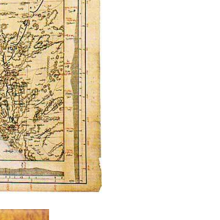
Hz. Ömer Dizisi Türkçe Alt
 ve Hüseyin Dizisi
- Tamamı