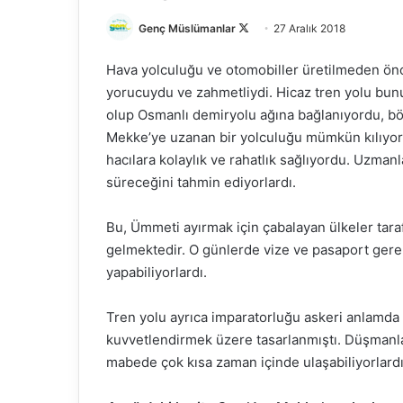
Genç Müslümanlar
F
27 Aralık 2018
o
Hava yolculuğu ve otomobiller üretilmeden önc
l
yorucuydu ve zahmetliydi. Hicaz tren yolu bun
l
olup Osmanlı demiryolu ağına bağlanıyordu, böy
o
Mekke’ye uzanan bir yolculuğu mümkün kılıyordu.
w
o
hacılara kolaylık ve rahatlık sağlıyordu. Uzma
n
süreceğini tahmin ediyorlardı.
X
Bu, Ümmeti ayırmak için çabalayan ülkeler tara
gelmektedir. O günlerde vize ve pasaport ger
yapabiliyorlardı.
Tren yolu ayrıca imparatorluğu askeri anlamda
kuvvetlendirmek üzere tasarlanmıştı. Düşmanlar h
mabede çok kısa zaman içinde ulaşabiliyorlardı