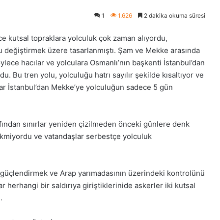
1
1.626
2 dakika okuma süresi
e kutsal topraklara yolculuk çok zaman alıyordu,
u değiştirmek üzere tasarlanmıştı. Şam ve Mekke arasında
lece hacılar ve yolculara Osmanlı’nın başkenti İstanbul’dan
 Bu tren yolu, yolculuğu hatrı sayılır şekilde kısaltıyor ve
nlar İstanbul’dan Mekke’ye yolculuğun sadece 5 gün
fından sınırlar yeniden çizilmeden önceki günlere denk
ekmiyordu ve vatandaşlar serbestçe yolculuk
 güçlendirmek ve Arap yarımadasının üzerindeki kontrolünü
erhangi bir saldırıya giriştiklerinide askerler iki kutsal
.