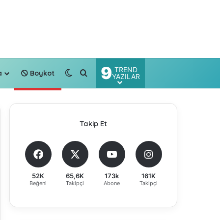
9
TREND
Dış görünümü değiştir
Arama yap ...
a
Boykot
YAZILAR
Takip Et
52K
65,6K
173k
161K
Beğeni
Takipçi
Abone
Takipçi