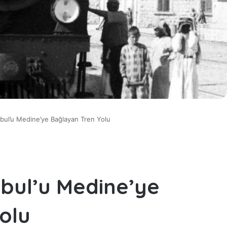
nbul’u Medine’ye Bağlayan Tren Yolu
nbul’u Medine’ye
olu