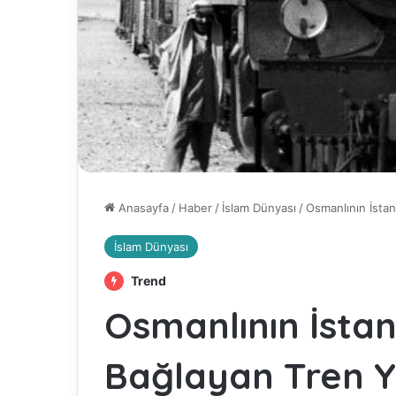
Anasayfa
/
Haber
/
İslam Dünyası
/
Osmanlının İsta
İslam Dünyası
Trend
Osmanlının İsta
Bağlayan Tren Y