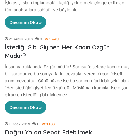
İşin aslı, İslam toplumdaki ırkçılığı yok etmek için gerekli olan
tüm anahtarlara sahiptir ve böyle bir…
Devamını Oku »
21 Aralık 2018
0
1.449
İstediği Gibi Giyinen Her Kadın Özgür
Müdür?
İnsan yaptıklarında özgür müdür? Sorusu felsefeye konu olmuş
bir sorudur ve bu soruya farklı cevaplar veren birçok felsefi
akım mevcuttur. Günümüzde ise bu sorunun farklı bir şekli olan
“Her istediğini giyebilen özgürdür, Müslüman kadınlar ise dışarı
çıkarken istediği gibi giyinemez…
Devamını Oku »
1 Ocak 2019
0
1.166
Doğru Yolda Sebat Edebilmek