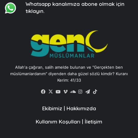
Whatsapp kanalımıza
abone olmak için
tıklayın.
Allah'a çağıran, salih amelde bulunan ve "Gerçekten ben
müslümanlardanım" diyenden daha güzel sözlü kimdir? Kuranı
Kerim: 41/33
Facebook
X
YouTube
Vimeo
SoundCloud
Instagram
Telegram
TikTok
Ekibimiz
|
Hakkımızda
Kullanım Koşulları
|
İletişim