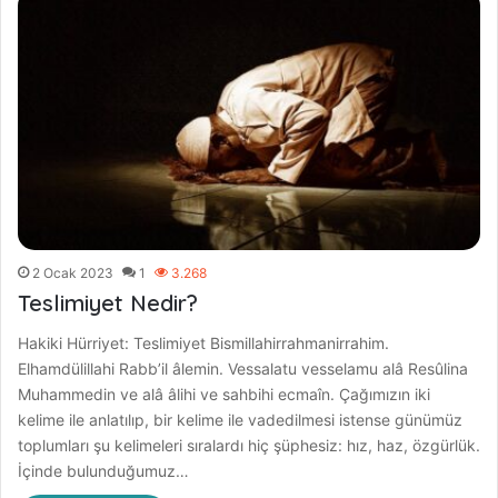
2 Ocak 2023
1
3.268
Teslimiyet Nedir?
Hakiki Hürriyet: Teslimiyet Bismillahirrahmanirrahim.
Elhamdülillahi Rabb’il âlemin. Vessalatu vesselamu alâ Resûlina
Muhammedin ve alâ âlihi ve sahbihi ecmaîn. Çağımızın iki
kelime ile anlatılıp, bir kelime ile vadedilmesi istense günümüz
toplumları şu kelimeleri sıralardı hiç şüphesiz: hız, haz, özgürlük.
İçinde bulunduğumuz…