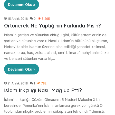
Devamını Oku »
15 Aralık 2018
0
3.295
Örtünerek Ne Yaptığının Farkında Mısın?
İslam’ın şartları ve sütunları olduğu gibi, küfür sistemlerinin de
şartları ve sütunları vardır. Nasıl ki İslam’ın bütününü oluşturan,
Nebevi tabirle İslam’ın üzerine bina edildiği şehadet kelimesi,
namaz, oruç, hac, zekat, cihad, emri bilmaruf, nehyi anilmünker
ve benzeri sütunları varsa ki,…
Devamını Oku »
21 Aralık 2018
1
782
İslam Irkçılığı Nasıl Mağlup Etti?
İslam’ın Irkçılığa Çözüm Olmasının 6 Nedeni Malcolm X bir
keresinde, “Amerika’nın İslam’ı anlaması gerekiyor, çünkü O
toplumdan ırkçılık problemini söküp atan tek dindir.” demişti.