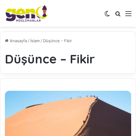
Dış görünü
Arama 
M
Anasayfa
/
İslam
/
Düşünce - Fikir
Düşünce – Fikir