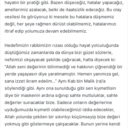
hayatın bir pratiği gibi. Bazen düşeceğiz, hatalar yapacağız,
amellerimiz azalacak, belki de itaatsizlik edeceğiz. Bu olay
vesilesi ile görüyoruz ki mesele bu hatalara düşmemiz
değil, her şeye rağmen dürüst olabilmemiz, hatalarımızı
itiraf edip yolumuza devam edebilmemiz.
Hedefimizin rabbimizin rızası olduğu hayat yolculuğunda
düştüğümüz zamanlarda da dünya bizi güzel sözlerle,
nefsimizi okşayacak şekilde çağıracak, hatta diyecek ki:
“Allah seni değerinin bilinmediği ve hakkının çiğnendiği bir
yerde yaşayasın diye yaratmamıştır. Hemen yanımıza gel,
sana izzet ikram edelim…” Aynı Kab bin Malik (ra)’a
söylendiği gibi. Aynı ona sunulduğu gibi sen kıymetlisin
diye bir maskenin ardına sığınıp sahte mutluluklar, sahte
değerler sunacaklar bize. Sadece onların değerlerine
uyduğumuzda kıymetli olabileceğimizi iddia edecekler,
Allah yolunda çekilen bir sıkıntıyı küçümseyip bize değeri
yokmuş gibi göstermeye çalışacaklar. Bunun yerine kendi