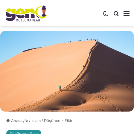
Dış görünü
Arama 
M
Anasayfa
/
İslam
/
Düşünce - Fikir
Düşünce - Fikir