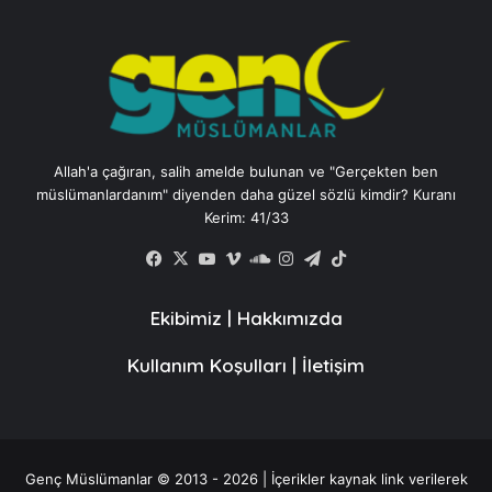
Allah'a çağıran, salih amelde bulunan ve "Gerçekten ben
müslümanlardanım" diyenden daha güzel sözlü kimdir? Kuranı
Kerim: 41/33
Facebook
X
YouTube
Vimeo
SoundCloud
Instagram
Telegram
TikTok
Ekibimiz
|
Hakkımızda
Kullanım Koşulları
|
İletişim
Genç Müslümanlar © 2013 - 2026 | İçerikler kaynak link verilerek