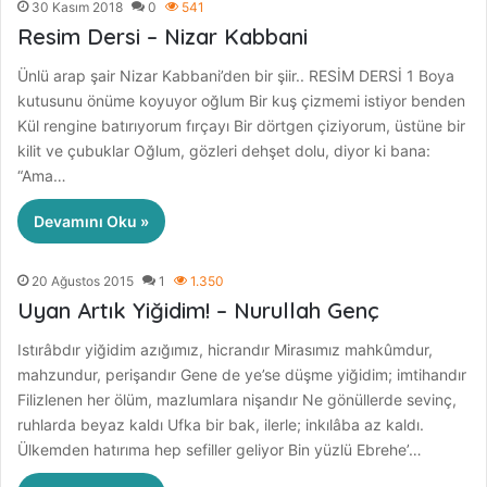
30 Kasım 2018
0
541
Resim Dersi – Nizar Kabbani
Ünlü arap şair Nizar Kabbani’den bir şiir.. RESİM DERSİ 1 Boya
kutusunu önüme koyuyor oğlum Bir kuş çizmemi istiyor benden
Kül rengine batırıyorum fırçayı Bir dörtgen çiziyorum, üstüne bir
kilit ve çubuklar Oğlum, gözleri dehşet dolu, diyor ki bana:
“Ama…
Devamını Oku »
20 Ağustos 2015
1
1.350
Uyan Artık Yiğidim! – Nurullah Genç
Istırâbdır yiğidim azığımız, hicrandır Mirasımız mahkûmdur,
mahzundur, perişandır Gene de ye’se düşme yiğidim; imtihandır
Filizlenen her ölüm, mazlumlara nişandır Ne gönüllerde sevinç,
ruhlarda beyaz kaldı Ufka bir bak, ilerle; inkılâba az kaldı.
Ülkemden hatırıma hep sefiller geliyor Bin yüzlü Ebrehe’…