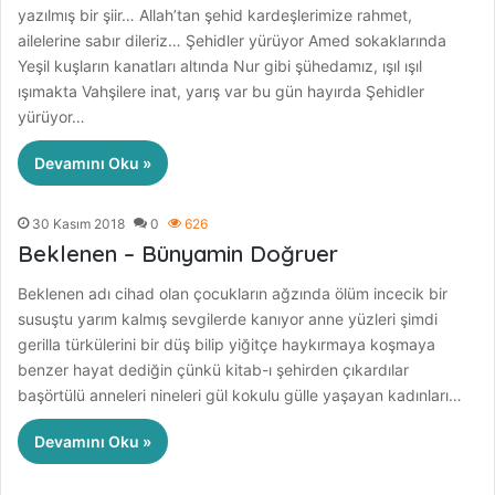
yazılmış bir şiir… Allah’tan şehid kardeşlerimize rahmet,
ailelerine sabır dileriz… Şehidler yürüyor Amed sokaklarında
Yeşil kuşların kanatları altında Nur gibi şühedamız, ışıl ışıl
ışımakta Vahşilere inat, yarış var bu gün hayırda Şehidler
yürüyor…
Devamını Oku »
30 Kasım 2018
0
626
Beklenen – Bünyamin Doğruer
Beklenen adı cihad olan çocukların ağzında ölüm incecik bir
susuştu yarım kalmış sevgilerde kanıyor anne yüzleri şimdi
gerilla türkülerini bir düş bilip yiğitçe haykırmaya koşmaya
benzer hayat dediğin çünkü kitab-ı şehirden çıkardılar
başörtülü anneleri nineleri gül kokulu gülle yaşayan kadınları…
Devamını Oku »