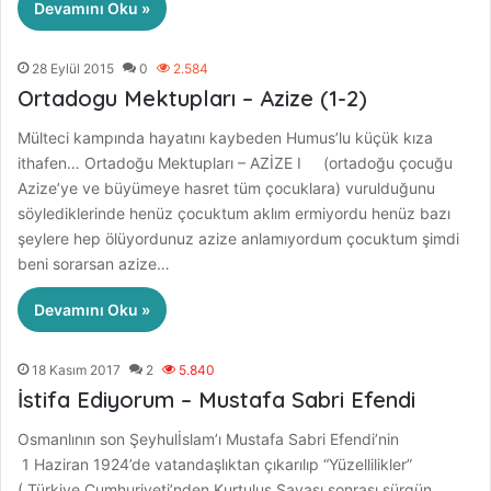
Devamını Oku »
28 Eylül 2015
0
2.584
Ortadogu Mektupları – Azize (1-2)
Mülteci kampında hayatını kaybeden Humus’lu küçük kıza
ithafen… Ortadoğu Mektupları – AZİZE I (ortadoğu çocuğu
Azize’ye ve büyümeye hasret tüm çocuklara) vurulduğunu
söylediklerinde henüz çocuktum aklım ermiyordu henüz bazı
şeylere hep ölüyordunuz azize anlamıyordum çocuktum şimdi
beni sorarsan azize…
Devamını Oku »
18 Kasım 2017
2
5.840
İstifa Ediyorum – Mustafa Sabri Efendi
Osmanlının son Şeyhulİslam’ı Mustafa Sabri Efendi’nin
1 Haziran 1924’de vatandaşlıktan çıkarılıp “Yüzellilikler”
( Türkiye Cumhuriyeti’nden Kurtuluş Savaşı sonrası sürgün