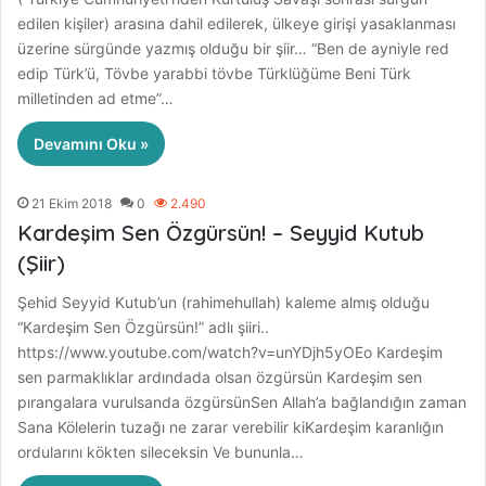
edilen kişiler) arasına dahil edilerek, ülkeye girişi yasaklanması
üzerine sürgünde yazmış olduğu bir şiir… “Ben de ayniyle red
edip Türk’ü, Tövbe yarabbi tövbe Türklüğüme Beni Türk
milletinden ad etme”…
Devamını Oku »
21 Ekim 2018
0
2.490
Kardeşim Sen Özgürsün! – Seyyid Kutub
(Şiir)
Şehid Seyyid Kutub’un (rahimehullah) kaleme almış olduğu
“Kardeşim Sen Özgürsün!” adlı şiiri..
https://www.youtube.com/watch?v=unYDjh5yOEo Kardeşim
sen parmaklıklar ardındada olsan özgürsün Kardeşim sen
pırangalara vurulsanda özgürsünSen Allah’a bağlandığın zaman
Sana Kölelerin tuzağı ne zarar verebilir kiKardeşim karanlığın
ordularını kökten sileceksin Ve bununla…