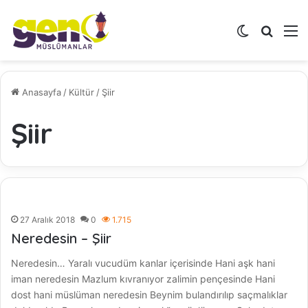
Dış görünü
Arama 
M
Anasayfa
/
Kültür
/
Şiir
Şiir
27 Aralık 2018
0
1.715
Neredesin – Şiir
Neredesin… Yaralı vucudüm kanlar içerisinde Hani aşk hani
iman neredesin Mazlum kıvranıyor zalimin pençesinde Hani
dost hani müslüman neredesin Beynim bulandırılıp saçmalıklar