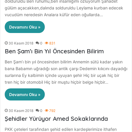
dolduruldu Ben ruhumu,ben insanlığımı özlüyorum Şahadet
gülüm açacakken,dalında solduruldu Leylama kurban edecek
vucudüm neredesin Analara küfür eden oğullarda…
Devamını Oku »
30 Kasım 2018
0
831
Ben Şam’ı Bin Yıl Öncesinden Bilirim
Ben Şam’ı bin yıl öncesinden bilirim Annemin sütü kadar yakın
bana Babamın uğradığı son antik çarşı Dedemin kılıcını dayadığı
surlarına Ey kalbimin içinde uyuyan şehir Hiç bir uçak hiç bir
tren hiç bir otomobil Hiç bir muştu hiçbir belge hiçbir…
Devamını Oku »
30 Kasım 2018
0
792
Şehidler Yürüyor Amed Sokaklarında
PKK çeteleri tarafından şehid edilen kardeşlerimize ithafen