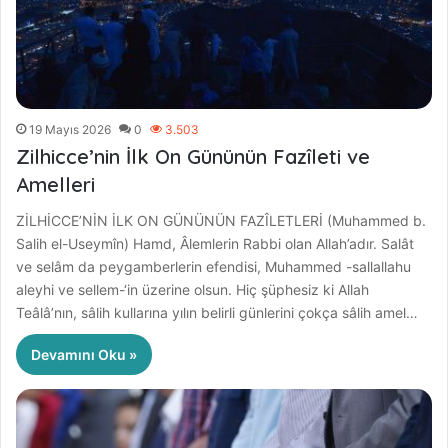
19 Mayıs 2026
0
3.503
Zilhicce’nin İlk On Gününün Fazîleti ve
Amelleri
ZİLHİCCE’NİN İLK ON GÜNÜNÜN FAZÎLETLERİ (Muhammed b.
Salih el-Useymîn) Hamd, Âlemlerin Rabbi olan Allah’adır. Salât
ve selâm da peygamberlerin efendisi, Muhammed -sallallahu
aleyhi ve sellem-‘in üzerine olsun. Hiç şüphesiz ki Allah
Teâlâ’nın, sâlih kullarına yılın belirli günlerini çokça sâlih amel…
Devamını Oku »