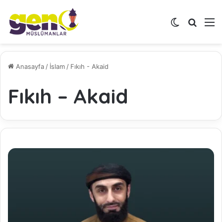
Dış görünü
Arama 
M
Anasayfa
/
İslam
/
Fıkıh - Akaid
Fıkıh – Akaid