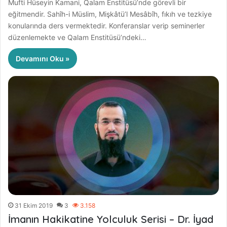
Mufti Hüseyin Kamani, Qalam Enstitüsü’nde görevli bir
eğitmendir. Sahîh-i Müslim, Mişkâtü’l Mesâbîh, fıkıh ve tezkiye
konularında ders vermektedir. Konferanslar verip seminerler
düzenlemekte ve Qalam Enstitüsü’ndeki…
Devamını Oku »
31 Ekim 2019
3
3.158
İmanın Hakikatine Yolculuk Serisi – Dr. İyad