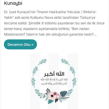
Kunaybi
Dr. İyad Kunaybi’nin “İmanın Hakikatine Yolculuk / Rıhlet’ul-
Yakîn” adlı serisi Kulliyetu Neva ekibi tarafından Türkçe’ye
tercüme edildi. Şimdilik 6 bölümü yayınlanan bu seri de ilk önce
temel inanç esaslarını açıklamakla birlikte; “Ben neden
Müslümanım? İslam’ın hak din olduğunun garantisi nedir?…
Devamını Oku »