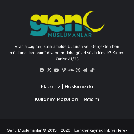
Allah'a çağıran, salih amelde bulunan ve "Gerçekten ben
müslümanlardanım" diyenden daha güzel sözlü kimdir? Kuranı
Kerim: 41/33
Facebook
X
YouTube
Vimeo
SoundCloud
Instagram
Telegram
TikTok
Ekibimiz
|
Hakkımızda
Kullanım Koşulları
|
İletişim
Genç Müslümanlar © 2013 - 2026 | İçerikler kaynak link verilerek