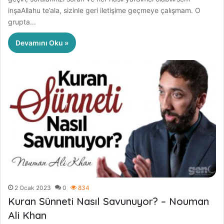
inşaAllahu te’ala, sizinle geri iletişime geçmeye çalışmam. O
grupta…
Devamını Oku »
2 Ocak 2023
0
834
Kuran Sünneti Nasıl Savunuyor? – Nouman
Ali Khan