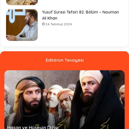
Yusuf Suresi Tefsiri 82. Bölüm – Nouman
Ali Khan
24 Temmuz 2024
Editörün Tavsiyesi
Hz. Ömer Dizisi Türkçe Altyazılı - Tamamı