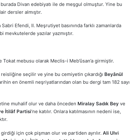
, burada Divan edebiyatı ile de meşgul olmuştur. Yine bu
air dersler almıştır.
abri Efendi, II. Meşrutiyet basınında farklı zamanlarda
bi mevkutelerde yazılar yazmıştır.
ise Tokat mebusu olarak Meclis-i Meb’ûsan’a girmiştir.
n reisliğine seçilir ve yine bu cemiyetin çıkardığı
Beyânül
arihin en önemli neşriyatlarından olan bu dergi tam 182 sayı
tine muhalif olur ve daha önceden
Miralay Sadık Bey
ve
e İtilâf Partisi
‘ne katılır. Onlara katılmasının nedeni ise,
tır.
 Suresi Tefsiri -
irdiği için çok pişman olur ve partiden ayrılır.
Ali Ulvi