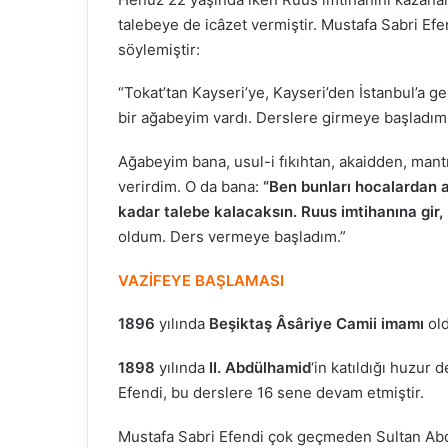
talebeye de icâzet vermiştir. Mustafa Sabri Efen
söylemiştir:
“Tokat’tan Kayseri’ye, Kayseri’den İstanbul’a 
bir ağabeyim vardı. Derslere girmeye başladım
Ağabeyim bana, usul-i fıkıhtan, akaidden, mantık
verirdim. O da bana:
“Ben bunları hocalardan 
kadar talebe kalacaksın. Ruus imtihanına gir, 
oldum. Ders vermeye başladım.”
VAZİFEYE BAŞLAMASI
1896
yılında
Beşiktaş Âsâriye Camii imamı
old
1898
yılında
II. Abdülhamid
‘in katıldığı huzur 
Efendi, bu derslere 16 sene devam etmiştir.
Mustafa Sabri Efendi çok geçmeden Sultan Abdü