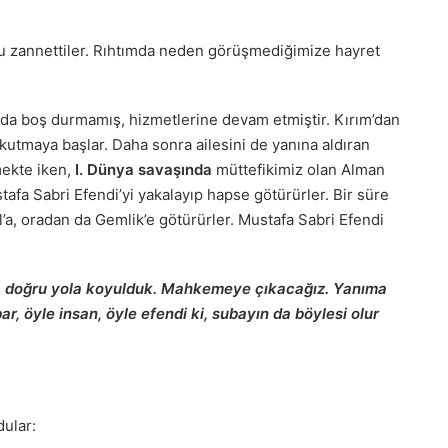
u zannettiler. Rıhtımda neden görüşmediğimize hayret
da boş durmamış, hizmetlerine devam etmiştir. Kırım’dan
okutmaya başlar. Daha sonra ailesini de yanına aldıran
mekte iken,
I. Dünya savaşında
müttefikimiz olan Alman
stafa Sabri Efendi’yi yakalayıp hapse götürürler. Bir süre
’a, oradan da Gemlik’e götürürler. Mustafa Sabri Efendi
ul’a doğru yola koyulduk. Mahkemeye çıkacağız. Yanıma
ibar, öyle insan, öyle efendi ki, subayın da böylesi olur
dular: