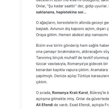
Onlar, “Şu kadar saattir” der, gidip uyurlar.
saklanana, hapistekine sor…
O ağaçların, kerestelerin altında geceyi g
başladı. Avlunun dış kapısını açtım, dışarı
Oraya gittim. Hemen abdest alıp namazımı k
Bizim eve birini gönderip hem sağlık haber
ona çamaşır bırakmalarını, aldıracağımı söyl
Tanınmış birçok muhalif de tevkif olunmu
tüccar vasıtasıyla, Romanya’ya gidecek bir v
kenardan kayıkla vapura çıktım. Aramalara
yapılmıştı. Denize açılıp Türkiye karasular
çıktım.
O sırada,
Romanya Kralı Karol
, Bükreş’te 
açılışına gitmekte imiş. Onlar da güvertede
Ali Efendi
de vardı. Esad Efendi, açılışta 