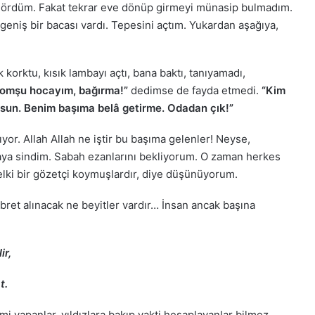
ni gördüm. Fakat tekrar eve dönüp girmeyi münasip bulmadım.
eniş bir bacası vardı. Tepesini açtım. Yukardan aşağıya,
 korktu, kısık lambayı açtı, bana baktı, tanıyamadı,
komşu hocayım, bağırma!”
dedimse de fayda etmedi.
“Kim
yorsun. Benim başıma belâ getirme. Odadan çık!”
or. Allah Allah ne iştir bu başıma gelenler! Neyse,
oraya sindim. Sabah ezanlarını bekliyorum. O zaman herkes
elki bir gözetçi koymuşlardır, diye düşünüyorum.
ret alınacak ne beyitler vardır… İnsan ancak başına
ir,
t.
i yapanlar, yıldızlara bakıp vakti hesaplayanlar bilmez.