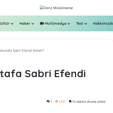
Kültür
Haber
Multimedya
Test
Hakkımızd
Mustafa Sabri Efendi Kimdir?
tafa Sabri Efendi
1
1.831
10 dakika okuma süresi