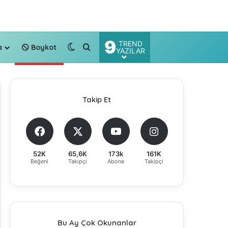
9
TREND
Dış görünümü değiştir
Arama yap ...
a
Boykot
YAZILAR
Takip Et
52K
65,6K
173k
161K
Beğeni
Takipçi
Abone
Takipçi
Bu Ay Çok Okunanlar