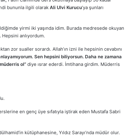
di bununla ilgili olarak
Ali Ulvi Kurucu
‘ya şunları
geldiğimde yirmi iki yaşında idim. Burada medresede okuyan
. Hepsini anlıyordum.
tan zor sualler sorardı. Allah’ın izni ile hepsinin cevabını
anlayamıyorum. Sen hepsini biliyorsun. Daha ne zamana
müderris ol”
diye ısrar ederdi. İmtihana girdim. Müderris
u.
derslerine en genç üye sıfatıyla iştirak eden Mustafa Sabri
lhamid’in kütüphanesine, Yıldız Sarayı’nda müdür olur.