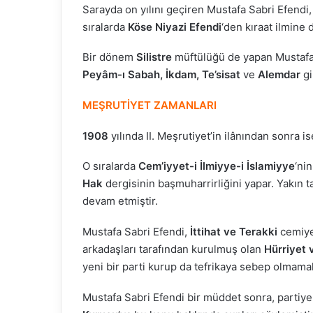
Sarayda on yılını geçiren Mustafa Sabri Efendi
sıralarda
Köse Niyazi Efendi
‘den kıraat ilmine d
Bir dönem
Silistre
müftülüğü de yapan Mustafa S
Peyâm-ı Sabah, İkdam, Te’sisat
ve
Alemdar
gi
MEŞRUTİYET ZAMANLARI
1908
yılında II. Meşrutiyet’in ilânından sonra 
O sıralarda
Cem’iyyet-i İlmiyye-i İslamiyye
‘ni
Hak
dergisinin başmuharrirliğini yapar. Yakın t
devam etmiştir.
Mustafa Sabri Efendi,
İttihat ve Terakki
cemiye
arkadaşları tarafından kurulmuş olan
Hürriyet v
yeni bir parti kurup da tefrikaya sebep olmamak
Fasih Arapça ile Rap’i
buluşturan genç yetenek:
Bakara
Mustafa Sabri Efendi bir müddet sonra, partiye g