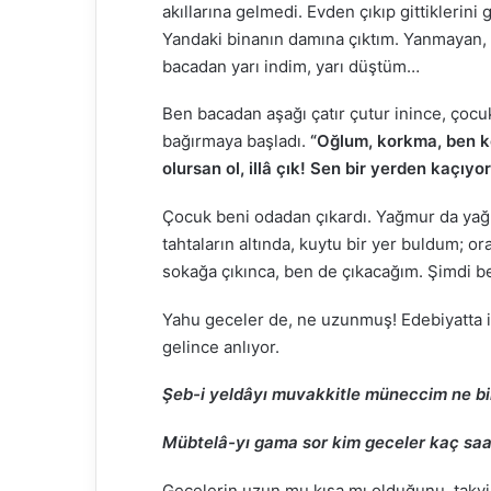
akıllarına gelmedi. Evden çıkıp gittikleri
Yandaki binanın damına çıktım. Yanmayan, g
bacadan yarı indim, yarı düştüm…
Ben bacadan aşağı çatır çutur inince, çocuk
bağırmaya başladı.
“Oğlum, korkma, ben 
olursan ol, illâ çık! Sen bir yerden kaçı
Çocuk beni odadan çıkardı. Yağmur da yağıy
tahtaların altında, kuytu bir yer buldum; 
sokağa çıkınca, ben de çıkacağım. Şimdi b
Yahu geceler de, ne uzunmuş! Edebiyatta ib
gelince anlıyor.
Şeb-i yeldâyı muvakkitle müneccim ne bil
Mübtelâ-yı gama sor kim geceler kaç saa
Gecelerin uzun mu kısa mı olduğunu, takvim