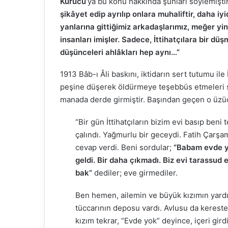
Abdou Salam
Nouma
Kurucu
‘ya bu konu hakkında şunları söylemişti
şikâyet edip ayrılıp onlara muhaliftir, daha iy
yanlarına gittiğimiz arkadaşlarımız, meğer yine
insanları imişler. Sadece, İttihatçılara bir düş
düşünceleri ahlâkları hep aynı…”
1913 Bâb-ı Âli baskını, iktidarın sert tutumu ile
peşine düşerek öldürmeye teşebbüs etmeleri son
manada derde girmiştir. Başından geçen o üzücü 
“Bir gün İttihatçıların bizim evi basıp beni
çalındı. Yağmurlu bir geceydi. Fatih Çarşa
cevap verdi. Beni sordular;
“Babam evde 
geldi. Bir daha çıkmadı. Biz evi tarassud 
bak”
dediler; eve girmediler.
Ben hemen, ailemin ve büyük kızımın yardım
tüccarının deposu vardı. Avlusu da kereste 
kızım tekrar, “Evde yok” deyince, içeri gird