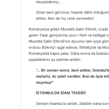
okuyacakmış…
Onlar beni görünce, heyete dâhil olduğum
ettiler. Ben de hiç renk vermedim”
Romanya’ya giden Mustafa Sabri Efendi, orada 
gelen Tatar gençlerine usul-i fıkıh ve belâgat 
Mustafa Sabri Efendi’nin durumu tam iyiye git
ordusu Bükreş’i işgal edince, İttihatçılar da Mu
Romanya’da hapis yatar. Daha sonra da İstanbul
yaşadıklarını şu şekilde anlatır:
“… Bir zaman sonra, beni aldılar, İstanb
muhafız, iki zabit verdiler. İkisi de öyle k
muymuş!”
İSTANBUL’DA İDAM TEHDİDİ
Derken İstanbul’a vardık. Zabitler bana sor