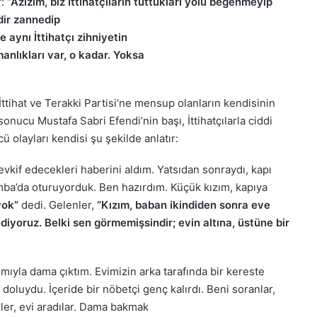
n Ali Khan
Hasan ve Hüseyin Dizisi
r:
“Azizim, biz İttihatçıların tuttukları yolu beğenmeyip
idir zannedip
 aynı İttihatçı zihniyetin
manlıkları var, o kadar. Yoksa
 İttihat ve Terakki Partisi’ne mensup olanların kendisinin
ucu Mustafa Sabri Efendi’nin başı, İttihatçılarla ciddi
olayları kendisi şu şekilde anlatır:
 tevkif edecekleri haberini aldım. Yatsıdan sonraydı, kapı
mba’da oturuyorduk. Ben hazırdım. Küçük kızım, kapıya
yok”
dedi. Gelenler,
“Kızım, baban ikindiden sonra eve
ediyoruz. Belki sen görmemişsindir; evin altına, üstüne bir
ıyla dama çıktım. Evimizin arka tarafında bir kereste
doluydu. İçeride bir nöbetçi genç kalırdı. Beni soranlar,
iler, evi aradılar. Dama bakmak