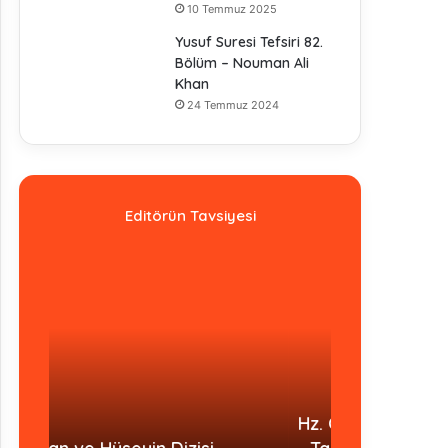
10 Temmuz 2025
Yusuf Suresi Tefsiri 82.
Bölüm – Nouman Ali
Khan
24 Temmuz 2024
Editörün Tavsiyesi
Hz. Ömer Dizisi Türkçe Altyazılı
İmam Ahmed 