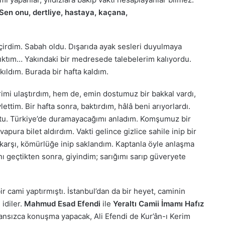
Sen onu, dertliye, hastaya, kaçana,
eçirdim. Sabah oldu. Dışarıda ayak sesleri duyulmaya
 çıktım… Yakındaki bir medresede talebelerim kalıyordu.
ıldım. Burada bir hafta kaldım.
imi ulaştırdım, hem de, emin dostumuz bir bakkal vardı,
ettim. Bir hafta sonra, baktırdım, hâlâ beni arıyorlardı.
ştu. Türkiye’de duramayacağımı anladım. Komşumuz bir
apura bilet aldırdım. Vakti gelince gizlice sahile inip bir
 karşı, kömürlüğe inip saklandım. Kaptanla öyle anlaşma
ını geçtikten sonra, giyindim; sarığımı sarıp güveryete
bir cami yaptırmıştı. İstanbul’dan da bir heyet, caminin
 idiler.
Mahmud Esad Efendi
ile
Yeraltı Camii İmamı Hafız
Fransızca konuşma yapacak, Ali Efendi de Kur’ân-ı Kerim