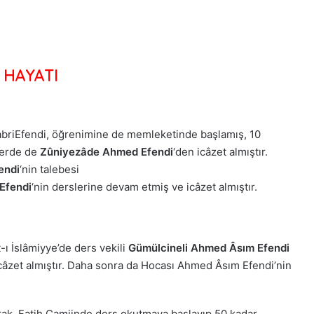
HAYATI
abriEfendi, öğrenimine de memleketinde başlamış, 10
mlerde de
Zûniyezâde Ahmed Efendi
‘den icâzet almıştır.
endi
‘nin talebesi
Efendi
‘nin derslerine devam etmiş ve icâzet almıştır.
-ı İslâmiyye’de ders vekili
Gümülcineli Ahmed Âsım Efendi
icâzet almıştır. Daha sonra da Hocası Ahmed Âsım Efendi’nin
rak, Fatih Camiinde ders okutmaya başlayıp 50 kadar