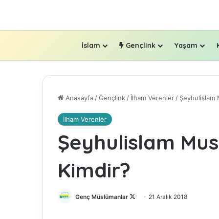
İslam
Gençlink
Yaşam
Anasayfa
/
Gençlink
/
İlham Verenler
/
Şeyhulislam 
İlham Verenler
Şeyhulislam Mus
Kimdir?
Genç Müslümanlar
F
21 Aralık 2018
o