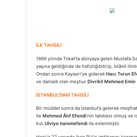
l
l
o
w
o
n
İLK TAHSİLİ
X
1869 yılında Tokat’ta dünyaya gelen Mustafa S
yaşına geldiğinde de hafızlığıbitirip, İslâmî ili
Ondan sonra Kayseri’ye giderek
Hacı Torun Ef
ve damadı olan meşhur
Divrikli Mehmed Emin 
İSTANBUL’DAKİ TAHSİLİ
Bir müddet sonra da İstanbul’a gelerek meşîhat
ile
Mehmed Âtıf Efendi
‘nin talebesi olmuş ve 
kızı
Ulviye hanımefendi
ile evlenmiştir.
Henüz 22 yaşında iken Rüûs imtihanını kazana