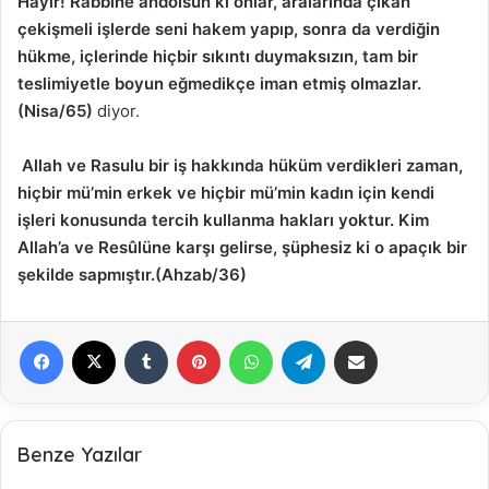
Hayır! Rabbine andolsun ki onlar, aralarında çıkan
çekişmeli işlerde seni hakem yapıp, sonra da verdiğin
hükme, içlerinde hiçbir sıkıntı duymaksızın, tam bir
teslimiyetle boyun eğmedikçe iman etmiş olmazlar.
(Nisa/65)
diyor.
Allah ve Rasulu bir iş hakkında hüküm verdikleri zaman,
hiçbir mü’min erkek ve hiçbir mü’min kadın için kendi
işleri konusunda tercih kullanma hakları yoktur. Kim
Allah’a ve Resûlüne karşı gelirse, şüphesiz ki o apaçık bir
şekilde sapmıştır.(Ahzab/36)
Facebook
X
Tumblr
Pinterest
WhatsApp
Telegram
E-Posta ile paylaş
Benze Yazılar