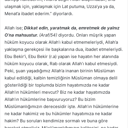
ulaşmak için, yaklaşmak için Lat putuma, Uzza’ya ya da,
Menat’a ibadet ederim.” diyorlardı.
Allah ise;
Dikkat edin, yaratmak da, emretmek de yalnız
O’na mahsustur.
(Araf/54)
diyordu. Onları müşrik yapan
hüküm koyucu olarak Allah’ı kabul etmemeleriydi, Allah’a
yaklaşma gerekçesi ile başkalarına dua, ibadet etmeleriydi.
Ebu Bekir’i, Ebu Bekir (r.a) yapan ise hayatın her alanında
hüküm koyucu olarak, Rab olarak Allah’ı kabul etmesiydi.
Peki, şuan yaşadığımız Allah’a inanan birinin Müslüman
kabul edildiği, kalbin temizliğinin Müslüman olmaya delil
gösterildiği bir toplumda bizim hayatımızda ne kadar
Allah’ın hükümleri mevcut? Biz ne kadar hayatımızda
Allah’ın hükümlerine başvuruyoruz? Bu bizim
Müslümanlığımızın derecesidir işte. Allah’ın hükümlerine
ne kadar hakimiz ve bu hükümler hayatımıza ne kadar
hakim? Bu soruları kendimize sormalı ve buna göre
hareket etmeliyiz. Müslümanlığımızın kalitesini, ne kadar