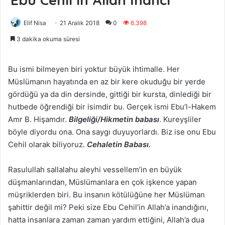
Elif Nisa
21 Aralık 2018
0
6.398
3 dakika okuma süresi
Bu ismi bilmeyen biri yoktur büyük ihtimalle. Her
Müslümanın hayatında en az bir kere okuduğu bir yerde
gördüğü ya da din dersinde, gittiği bir kursta, dinlediği bir
hutbede öğrendiği bir isimdir bu. Gerçek ismi Ebu’l-Hakem
Amr B. Hişamdır.
Bilgeliği/Hikmetin babası
. Kureyşliler
böyle diyordu ona. Ona saygı duyuyorlardı. Biz ise onu Ebu
Cehil olarak biliyoruz.
Cehaletin Babası.
Rasulullah sallalahu aleyhi vessellem’in en büyük
düşmanlarından, Müslümanlara en çok işkence yapan
müşriklerden biri. Bu insanın kötülüğüne her Müslüman
şahittir değil mi? Peki size Ebu Cehil’in Allah’a inandığını,
hatta insanlara zaman zaman yardım ettiğini, Allah’a dua