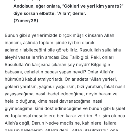
Andolsun, eğer onlara, “Gökleri ve yeri kim yarattı?”
diye sorsan elbette, “Allah”, derler.
(Zümer/38)
Bunun gibi siyerlerimizde birçok müşrik insanın Allah
inancını, aslında toplum içinde iyi biri olarak
adlandırılabileceğini bile görebiliriz. Rasulullah sallallahu
aleyhi vessellem’in amcası Ebu Talib gibi. Peki, onları
Rasulullah’ın karşısına çıkaran şey neydi? Bilgeliğin
babasını, cehaletin babası yapan neydi? Onlar Allah’ın
hükmünü kabul etmiyorlardı. Onlar adeta “Allah yerleri,
gökleri yaratsın; yağmur yağdırsın; bizi yaratsın; fakat nasıl
yaşayacağıma, nasıl ibadet edeceğime, neyin haram ve
helal olduğuna, kime nasıl davranacağıma, nasıl
giyineceğime, kimi dost edineceğime ve bunun gibi kişisel
ve toplumsal meselelere ben karar veririm. Bir işim olunca
Allah’a değil, Darun Nedve meclisine, kahinlere, fallara
danışıp hallederim, Allah’a değil. Allah ulaşılmazdır, ona