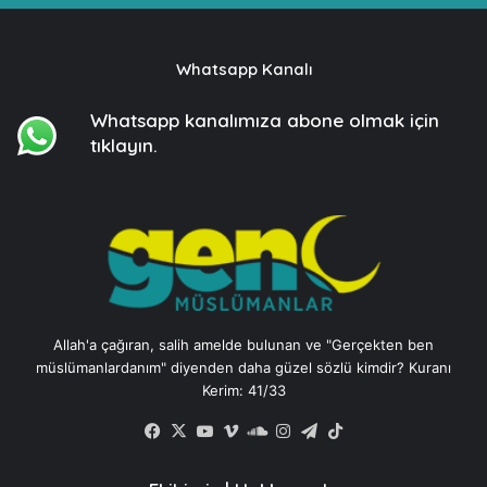
Whatsapp Kanalı
Whatsapp kanalımıza
abone olmak için
tıklayın.
Allah'a çağıran, salih amelde bulunan ve "Gerçekten ben
müslümanlardanım" diyenden daha güzel sözlü kimdir? Kuranı
Kerim: 41/33
Facebook
X
YouTube
Vimeo
SoundCloud
Instagram
Telegram
TikTok