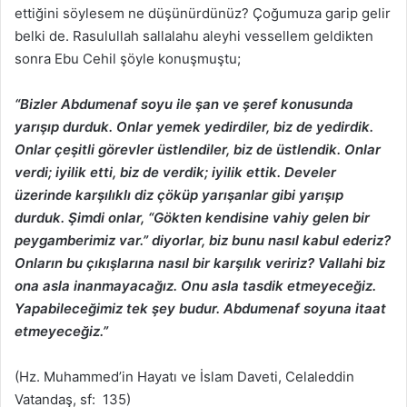
ettiğini söylesem ne düşünürdünüz? Çoğumuza garip gelir
belki de. Rasulullah sallalahu aleyhi vessellem geldikten
sonra Ebu Cehil şöyle konuşmuştu;
“Bizler Abdumenaf soyu ile şan ve şeref konusunda
yarışıp durduk. Onlar yemek yedirdiler, biz de yedirdik.
Onlar çeşitli görevler üstlendiler, biz de üstlendik. Onlar
verdi; iyilik etti, biz de verdik; iyilik ettik. Develer
üzerinde karşılıklı diz çöküp yarışanlar gibi yarışıp
durduk. Şimdi onlar, “Gökten kendisine vahiy gelen bir
peygamberimiz var.” diyorlar, biz bunu nasıl kabul ederiz?
Onların bu çıkışlarına nasıl bir karşılık veririz? Vallahi biz
ona asla inanmayacağız. Onu asla tasdik etmeyeceğiz.
Yapabileceğimiz tek şey budur. Abdumenaf soyuna itaat
etmeyeceğiz.”
(Hz. Muhammed’in Hayatı ve İslam Daveti, Celaleddin
Vatandaş, sf: 135)