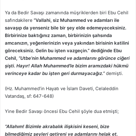
Ya da Bedir Savaşı zamanında müşriklerden biri Ebu Cehil
safındakilere
“Vallahi, siz Muhammed ve adamları ile
savaşıp da yenseniz bile bir şey elde edemeyeceksiniz.
Birbirinize baktığınız zaman, birbirinizin şahsında
amcanızın, yeğenlerinizin veya yakından birisinin katilini
göreceksiniz. Gelin bu işten vazgeçin.” dediğinde Ebu
Cehil,
“Utbe’nin Muhammed ve adamlarını görünce ciğeri
şişti. Hayır! Allah Muhammed’le bizim aramızdaki hükmü
verinceye kadar bu işten geri durmayacağız.”
demişti.
(Hz. Muhammed’in Hayatı ve İslam Daveti, Celaleddin
Vatandaş, sf: 647-648)
Yine Bedir Savaşı öncesi Ebu Cehil şöyle dua etmişti;
“Allahım! Bizimle akrabalık ilişkisini keseni, bize
bilmediğimiz şeyleri getireni ve adamlarını helak et.