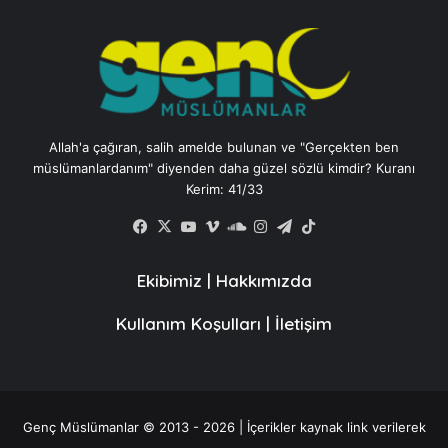
Allah'a çağıran, salih amelde bulunan ve "Gerçekten ben
müslümanlardanım" diyenden daha güzel sözlü kimdir? Kuranı
Kerim: 41/33
Facebook
X
YouTube
Vimeo
SoundCloud
Instagram
Telegram
TikTok
Ekibimiz
|
Hakkımızda
Kullanım Koşulları
|
İletişim
Genç Müslümanlar © 2013 - 2026 | İçerikler kaynak link verilerek