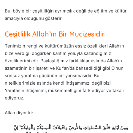
Bu, böyle bir çeşitliliğin ayrımcılık değil de eğitim ve kültür
amacıyla olduğunu gösterir.
Çeşitlilik Allah’ın Bir Mucizesidir
Tenimizin rengi ve kültürümüzün eşsiz özellikleri Allah’ın
bize verdiği, doğarken kalıtım yoluyla kazandığımız
özelliklerimizdir. Paylaştığımız farklılıklar aslında Allah’ın
azametinin bir işareti ve Kur’an’da bahsedildiği gibi O’nun
sonsuz yaratma gücünün bir yansımasıdır. Bu
niteliklerimizle aslında kendi ihtişamımızı değil bizi
Yaratanın ihtişamını, mükemmelliğini fark ediyor ve takdir
ediyoruz.
Allah diyor ki:
وَمِنْ آيَاتِهِ خَلْقُ السَّمَاوَاتِ وَالأْرَضِْ وَاخْتِلاَفُ ألَْسِنتَِكُمْ وَألَْوَانِكُمْ ۚ إنَِّ