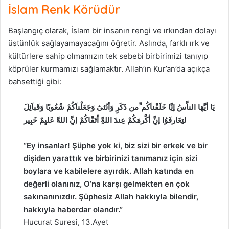
İslam Renk Körüdür
Başlangıç olarak, İslam bir insanın rengi ve ırkından dolayı
üstünlük sağlayamayacağını öğretir. Aslında, farklı ırk ve
kültürlere sahip olmamızın tek sebebi birbirimizi tanıyıp
köprüler kurmamızı sağlamaktır. Allah’ın Kur’an’da açıkça
bahsettiği gibi:
يَا أيَُّهَا الناَّسُ إنَِّا خَلَقْناَكُم ِّمن ذَكَرٍ وَأنُثىَٰ وَجَعَلْناَكُمْ شُعُوبًا وَقَباَئِلَ
لتِعََارفَوُا إنَِّ أكَْرمََكُمْ عِندَ اللهَِّ أتَقَْاكُمْ إنَِّ اللهََّ عَليِمٌ خَبِير
“Ey insanlar! Şüphe yok ki, biz sizi bir erkek ve bir
dişiden yarattık ve birbirinizi tanımanız için sizi
boylara ve kabilelere ayırdık. Allah katında en
değerli olanınız, O’na karşı gelmekten en çok
sakınanınızdır. Şüphesiz Allah hakkıyla bilendir,
hakkıyla haberdar olandır.”
Hucurat Suresi, 13.Ayet