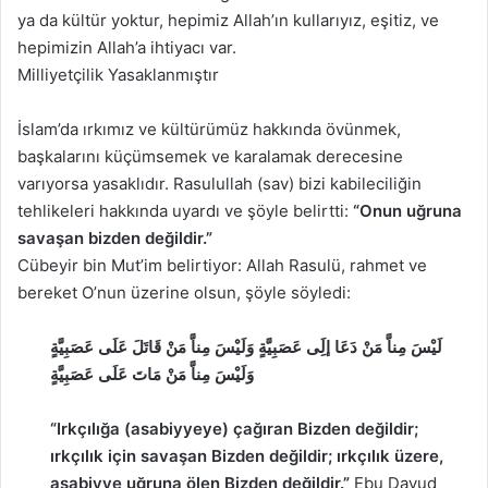
ya da kültür yoktur, hepimiz Allah’ın kullarıyız, eşitiz, ve
hepimizin Allah’a ihtiyacı var.
Milliyetçilik Yasaklanmıştır
İslam’da ırkımız ve kültürümüz hakkında övünmek,
başkalarını küçümsemek ve karalamak derecesine
varıyorsa yasaklıdır. Rasulullah (sav) bizi kabileciliğin
tehlikeleri hakkında uyardı ve şöyle belirtti:
“Onun uğruna
savaşan bizden değildir.”
Cübeyir bin Mut’im belirtiyor: Allah Rasulü, rahmet ve
bereket O’nun üzerine olsun, şöyle söyledi:
لَيْسَ مِناَّ مَنْ دَعَا إلَِى عَصَبِيَّةٍ وَلَيْسَ مِناَّ مَنْ قَاتَلَ عَلَى عَصَبِيَّةٍ
وَلَيْسَ مِناَّ مَنْ مَاتَ عَلَى عَصَبِيَّةٍ
“Irkçılığa (asabiyyeye) çağıran Bizden değildir;
ırkçılık için savaşan Bizden değildir; ırkçılık üzere,
asabiyye uğruna ölen Bizden değildir.”
Ebu Davud