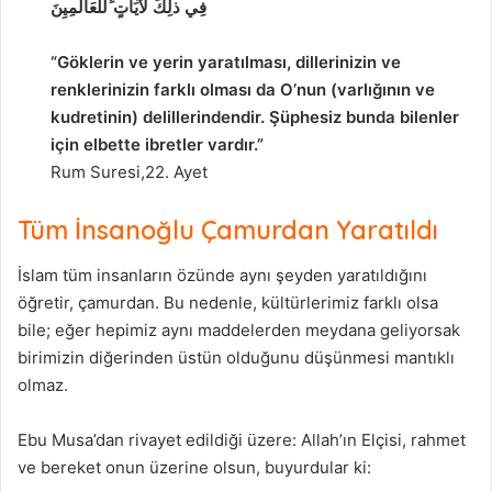
فِي ذلَِٰكَ لآَيَاتٍ ِّللْعَالمِيِنَ
“Göklerin ve yerin yaratılması, dillerinizin ve
renklerinizin farklı olması da O’nun (varlığının ve
kudretinin) delillerindendir. Şüphesiz bunda bilenler
için elbette ibretler vardır.”
Rum Suresi,22. Ayet
Tüm İnsanoğlu Çamurdan Yaratıldı
İslam tüm insanların özünde aynı şeyden yaratıldığını
öğretir, çamurdan. Bu nedenle, kültürlerimiz farklı olsa
bile; eğer hepimiz aynı maddelerden meydana geliyorsak
birimizin diğerinden üstün olduğunu düşünmesi mantıklı
olmaz.
Ebu Musa’dan rivayet edildiği üzere: Allah’ın Elçisi, rahmet
ve bereket onun üzerine olsun, buyurdular ki: