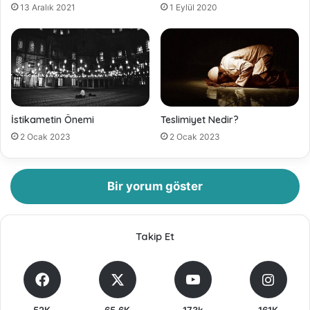
13 Aralık 2021
1 Eylül 2020
İstikametin Önemi
Teslimiyet Nedir?
2 Ocak 2023
2 Ocak 2023
Bir yorum göster
Takip Et
52K
65,6K
173k
161K