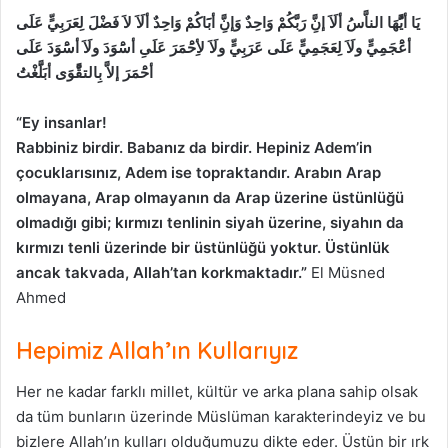
يَا أيَُّهَا الناَّسُ ألَاَ إنَِّ رَبَّكُمْ وَاحِدٌ وَإنَِّ أبََاكُمْ وَاحِدٌ ألَاَ لاَ فَضْلَ لِعَرَبِيٍّ عَلَى
أعَْجَمِيٍّ ولَاَ لِعَجَمِيٍّ عَلَى عَرَبِيٍّ ولَاَ لأِحَْمَرَ عَلَىِ أسَْوَدَ ولَاَ أسَْوَدَ عَلَى
أحَْمَرَ إلاَّ بِالتقَّْوَى أبَلََّغْتُ
“Ey insanlar!
Rabbiniz birdir. Babanız da birdir. Hepiniz Adem’in
çocuklarısınız, Adem ise topraktandır. Arabın Arap
olmayana, Arap olmayanın da Arap üzerine üstünlüğü
olmadığı gibi; kırmızı tenlinin siyah üzerine, siyahın da
kırmızı tenli üzerinde bir üstünlüğü yoktur. Üstünlük
ancak takvada, Allah’tan korkmaktadır.”
El Müsned
Ahmed
Hepimiz Allah’ın Kullarıyız
Her ne kadar farklı millet, kültür ve arka plana sahip olsak
da tüm bunların üzerinde Müslüman karakterindeyiz ve bu
bizlere Allah’ın kulları olduğumuzu dikte eder. Üstün bir ırk