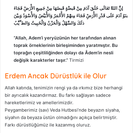
إنَِّ اللهََّ تَعَالَى خَلَقَ آدَمَ مِنْ قَبضَْةٍ قَبضََهَا مِنْ جَمِيعِ الأْرَضِْ فَجَاءَ
بنَوُ آدَمَ عَلَى قَدْرِ الأْرَضِْ فَجَاءَ مِِنهُْمْ الأْحَْمَرُ وَالأْبَيَْضُ وَالأْسَْوَدُ وَبيَْنَ
ذلَكَ وَالسَّهْلُ وَالْحَزْنُ وَالْخَبِيثُ وَالط ِّيَّبُ
“Allah, Adem’i yeryüzünün her tarafından alınan
toprak örneklerinin birleşiminden yaratmıştır. Bu
toprağın çeşitliliğinden dolayı da Âdem’in nesli
değişik karakterler taşır.”
Tirmizi
Erdem Ancak Dürüstlük ile Olur
Allah katında, tenimizin rengi ya da ırkımız bize herhangi
bir ayrıcalık kazandırmaz. Bu farkı sağlayan sadece
hareketlerimiz ve amellerimizdir.
Peygamberimiz (sav) Veda Hutbesi’nde beyazın siyaha,
siyahın da beyaza üstün olmadığını açıkça belirtmiştir.
Farkı dürüstlüğümüz ile kazanmış oluruz.