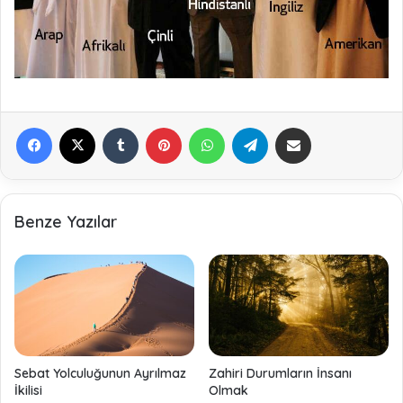
Facebook
X
Tumblr
Pinterest
WhatsApp
Telegram
E-Posta ile paylaş
Benze Yazılar
Sebat Yolculuğunun Ayrılmaz
Zahiri Durumların İnsanı
İkilisi
Olmak