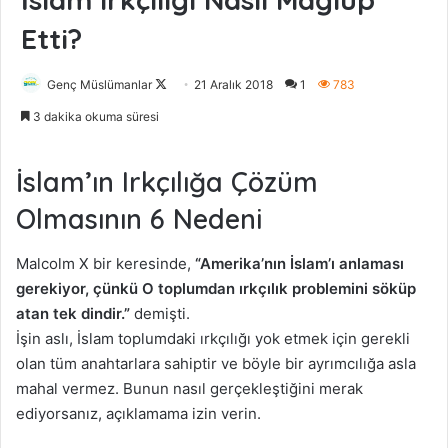
Etti?
Genç Müslümanlar
F
21 Aralık 2018
1
783
o
3 dakika okuma süresi
l
l
İslam’ın Irkçılığa Çözüm
o
w
Olmasının 6 Nedeni
o
n
Malcolm X bir keresinde,
“Amerika’nın İslam’ı anlaması
X
gerekiyor, çünkü O toplumdan ırkçılık problemini söküp
atan tek dindir.”
demişti.
İşin aslı, İslam toplumdaki ırkçılığı yok etmek için gerekli
olan tüm anahtarlara sahiptir ve böyle bir ayrımcılığa asla
mahal vermez. Bunun nasıl gerçekleştiğini merak
ediyorsanız, açıklamama izin verin.