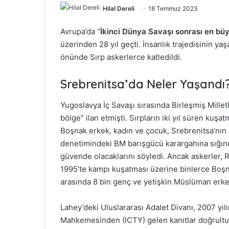
Hilal Dereli
18 Temmuz 2023
Avrupa’da “
İkinci Dünya Savaşı sonrası en bü
üzerinden 28 yıl geçti. İnsanlık trajedisinin y
önünde Sırp askerlerce katledildi.
Srebrenitsa’da Neler Yaşandı
Yugoslavya İç Savaşı sırasında Birleşmiş Millet
bölge” ilan etmişti. Sırpların iki yıl süren ku
Boşnak erkek, kadın ve çocuk, Srebrenitsa’nın 
denetimindeki BM barışgücü karargahına sığındı
güvende olacaklarını söyledi. Ancak askerler, 
1995’te kampı kuşatması üzerine binlerce Boşna
arasında 8 bin genç ve yetişkin Müslüman erkek
Lahey’deki Uluslararası Adalet Divanı, 2007 yıl
Mahkemesinden (ICTY) gelen kanıtlar doğrultus