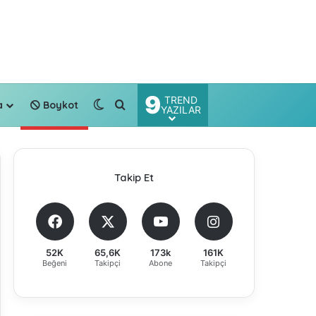
9
TREND
Dış görünümü değiştir
Arama yap ...
a
Boykot
YAZILAR
Takip Et
52K
65,6K
173k
161K
Beğeni
Takipçi
Abone
Takipçi