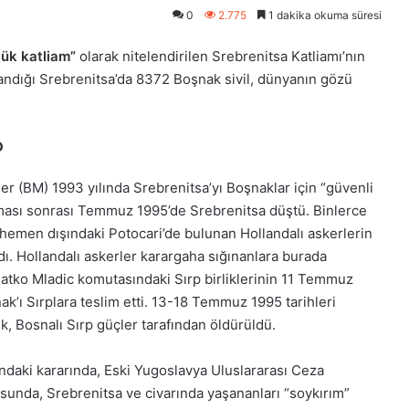
0
2.775
1 dakika okuma süresi
yük katliam”
olarak nitelendirilen Srebrenitsa Katliamı’nın
aşandığı Srebrenitsa’da 8372 Boşnak sivil, dünyanın gözü
?
ler (BM) 1993 yılında Srebrenitsa’yı Boşnaklar için “güvenli
şatması sonrası Temmuz 1995’de Srebrenitsa düştü. Binlerce
hemen dışındaki Potocari’de bulunan Hollandalı askerlerin
. Hollandalı askerler karargaha sığınanlara burada
Ratko Mladic komutasındaki Sırp birliklerinin 11 Temmuz
k’ı Sırplara teslim etti. 13-18 Temmuz 1995 tarihleri
, Bosnalı Sırp güçler tarafından öldürüldü.
ındaki kararında, Eski Yugoslavya Uluslararası Ceza
unda, Srebrenitsa ve civarında yaşananları “soykırım”