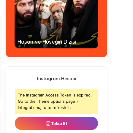
Hz. Ömer Dizi
Hasan ve Hüseyin Dizisi
- Tamamı
Instagram Hesabı
The Instagram Access Token is expired,
Go to the Theme options page >
Integrations, to to refresh it.
Takip Et