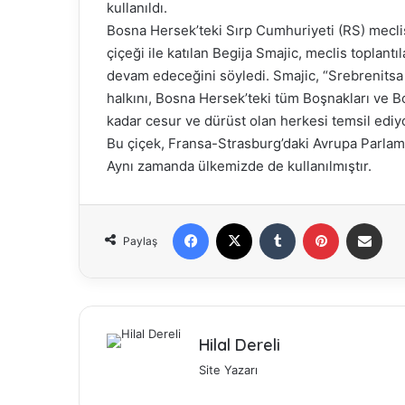
kullanıldı.
Bosna Hersek’teki Sırp Cumhuriyeti (RS) mecli
çiçeği ile katılan Begija Smajic, meclis toplan
devam edeceğini söyledi. Smajic, “Srebrenitsa
halkını, Bosna Hersek’teki tüm Boşnakları ve B
kadar cesur ve dürüst olan herkesi temsil ediyor
Bu çiçek, Fransa-Strasburg’daki Avrupa Parlam
Aynı zamanda ülkemizde de kullanılmıştır.
Facebook
X
Tumblr
Pinterest
E-Posta ile paylaş
Paylaş
Hilal Dereli
Site Yazarı