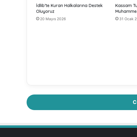
s
İdlib’te Kuran Halkalarına Destek
Kassam Tu
l
Oluyoruz
Muhammed
ü
20 Mayıs 2026
31 Ocak 
m
a
n
D
ü
n
y
a
s
ı
n
d
a
C
n
F
ü
z
y