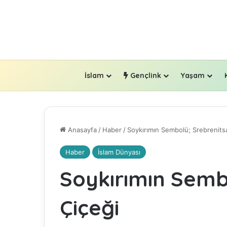
İslam
Gençlink
Yaşam
Anasayfa
/
Haber
/
Soykırımın Sembolü; Srebrenits
Haber
İslam Dünyası
Soykırımın Semb
Çiçeği