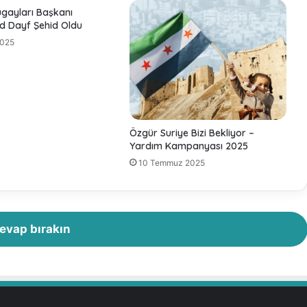
4
gayları Başkanı
2
 Dayf Şehid Oldu
.
2025
B
ö
l
ü
m
-
Özgür Suriye Bizi Bekliyor –
N
Yardım Kampanyası 2025
o
10 Temmuz 2025
u
m
a
n
A
evap bırakın
l
i
K
h
a