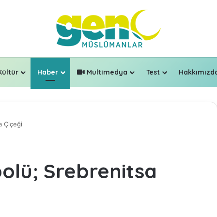
Kültür
Haber
Multimedya
Test
Hakkımızd
a Çiçeği
olü; Srebrenitsa