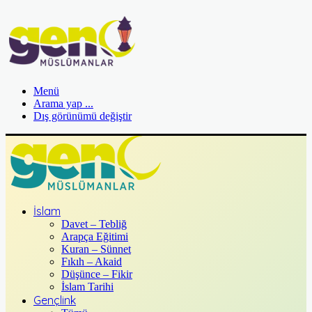
Menü
Arama yap ...
Dış görünümü değiştir
İslam
Davet – Tebliğ
Arapça Eğitimi
Kuran – Sünnet
Fıkıh – Akaid
Düşünce – Fikir
İslam Tarihi
Gençlink