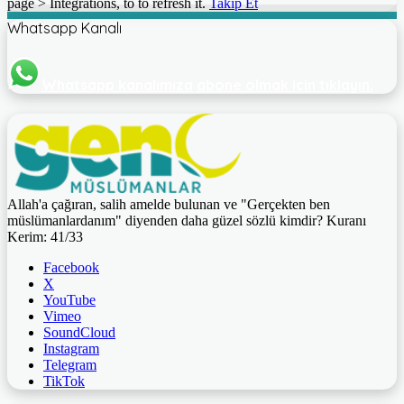
page > Integrations, to to refresh it.
Takip Et
Whatsapp Kanalı
Whatsapp kanalımıza
abone olmak için tıklayın.
Allah'a çağıran, salih amelde bulunan ve "Gerçekten ben
müslümanlardanım" diyenden daha güzel sözlü kimdir? Kuranı
Kerim: 41/33
Facebook
X
YouTube
Vimeo
SoundCloud
Instagram
Telegram
TikTok