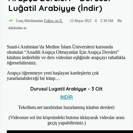
Luğatil Arabiyye (İndir)
Genç Müslümanlar
Follow on X
12 Mayıs 2022
8
39.104
Bir
dakikadan az
Suud-i Arabistan’da Medine İslam Üniversitesi kursunda
okutulan “Anadili Arapça Olmayanlar İçin Arapça Dersleri”
kitabını indirebilir ve ders videoları eşliğinde arapçayı rahatlıkla
öğrenebilirsiniz.
Arapça öğrenmeye yeni başlayan kardeşlerin çok
yararlanabileceği bir kitap…
Durusul Lugatil Arabiyye – 3 Cilt
İNDİR
Tekellum.net tarafından hazırlanmış kitabın dersleri:
(Videonun sol üst köşesindeki butona tıklayarak videolar arası
geçiş yapabilirsiniz.)