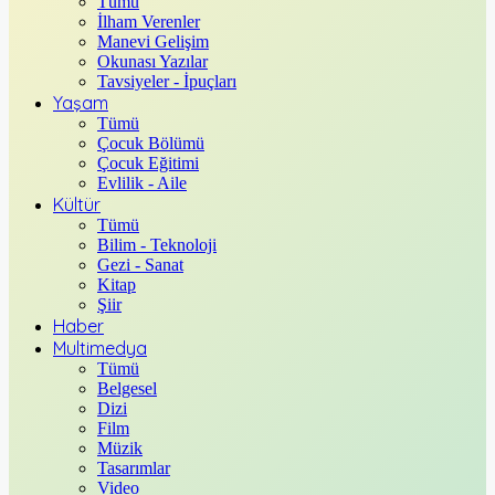
Tümü
İlham Verenler
Manevi Gelişim
Okunası Yazılar
Tavsiyeler - İpuçları
Yaşam
Tümü
Çocuk Bölümü
Çocuk Eğitimi
Evlilik - Aile
Kültür
Tümü
Bilim - Teknoloji
Gezi - Sanat
Kitap
Şiir
Haber
Multimedya
Tümü
Belgesel
Dizi
Film
Müzik
Tasarımlar
Video