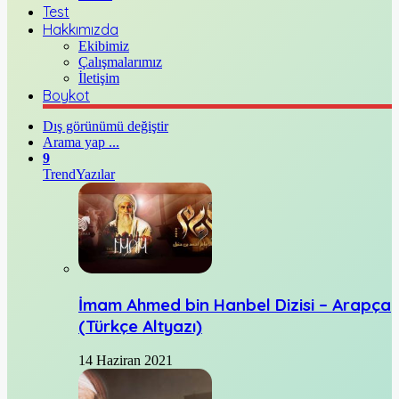
Test
Hakkımızda
Ekibimiz
Çalışmalarımız
İletişim
Boykot
Dış görünümü değiştir
Arama yap ...
9
Trend
Yazılar
İmam Ahmed bin Hanbel Dizisi – Arapça
(Türkçe Altyazı)
14 Haziran 2021