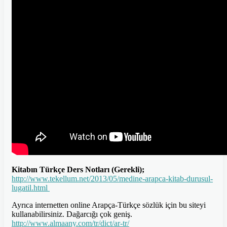
Kitabın Türkçe Ders Notları (Gerekli);
http://www.tekellum.net/2013/05/medine-arapca-kitab-durusul-
lugatil.html
Ayrıca internetten online Arapça-Türkçe sözlük için bu siteyi
kullanabilirsiniz. Dağarcığı çok geniş.
http://www.almaany.com/tr/dict/ar-tr/