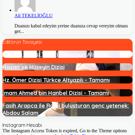
Ali TEKELİOĞLU
Duanızı kabul edeyim yerine duanıza cevap vereyim olması
ger...
Editörün Tavsiyesi
Bakara Suresi Tefsiri - Nouman Ali Khan
Hasan ve Hüseyin Dizisi
Hz. Ömer Dizisi Türkçe Altyazılı - Tamamı
İmam Ahmed bin Hanbel Dizisi - Tamamı
Fasih Arapça ile Rap’i buluşturan genç yetenek:
Abdou Salam
Instagram Hesabı
The Instagram Access Token is expired, Go to the Theme options