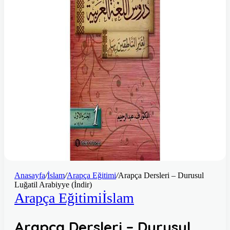
Anasayfa
/
İslam
/
Arapça Eğitimi
/
Arapça Dersleri – Durusul
Luğatil Arabiyye (İndir)
Arapça Eğitimi
İslam
Arapça Dersleri – Durusul