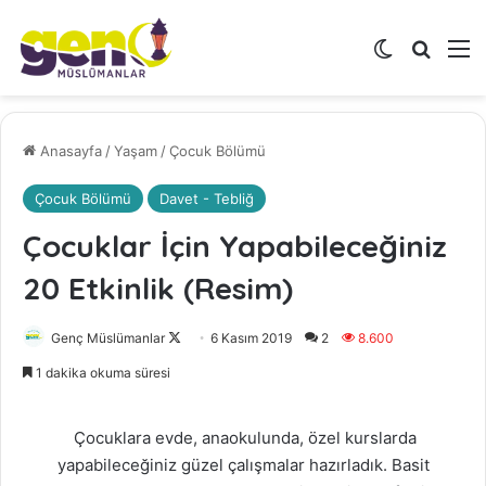
Dış görünü
Arama 
M
Anasayfa
/
Yaşam
/
Çocuk Bölümü
Çocuk Bölümü
Davet - Tebliğ
Çocuklar İçin Yapabileceğiniz
20 Etkinlik (Resim)
Genç Müslümanlar
F
6 Kasım 2019
2
8.600
o
1 dakika okuma süresi
l
l
Çocuklara evde, anaokulunda, özel kurslarda
o
yapabileceğiniz güzel çalışmalar hazırladık. Basit
w