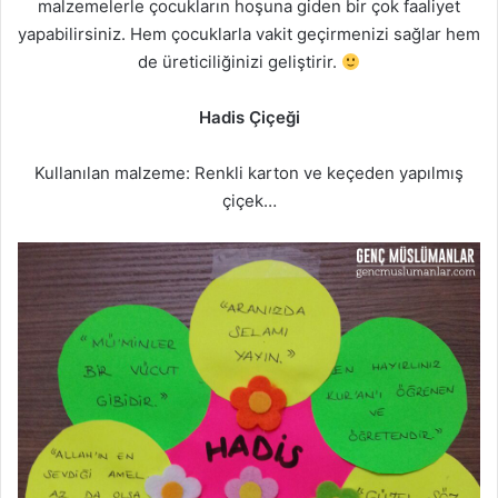
malzemelerle çocukların hoşuna giden bir çok faaliyet
o
yapabilirsiniz. Hem çocuklarla vakit geçirmenizi sağlar hem
n
de üreticiliğinizi geliştirir.
X
Hadis Çiçeği
Kullanılan malzeme: Renkli karton ve keçeden yapılmış
çiçek…