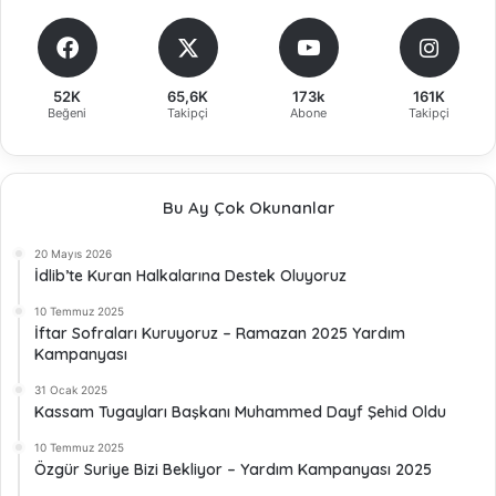
52K
65,6K
173k
161K
Beğeni
Takipçi
Abone
Takipçi
Bu Ay Çok Okunanlar
20 Mayıs 2026
İdlib’te Kuran Halkalarına Destek Oluyoruz
10 Temmuz 2025
İftar Sofraları Kuruyoruz – Ramazan 2025 Yardım
Kampanyası
31 Ocak 2025
Kassam Tugayları Başkanı Muhammed Dayf Şehid Oldu
10 Temmuz 2025
Özgür Suriye Bizi Bekliyor – Yardım Kampanyası 2025