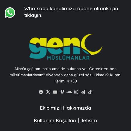
Whatsapp kanalımıza
abone olmak için
tıklayın.
Allah'a çağıran, salih amelde bulunan ve "Gerçekten ben
müslümanlardanım" diyenden daha güzel sözlü kimdir? Kuranı
Kerim: 41/33
Facebook
X
YouTube
Vimeo
SoundCloud
Instagram
Telegram
TikTok
Ekibimiz
|
Hakkımızda
Kullanım Koşulları
|
İletişim