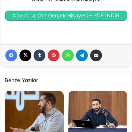
Davud (a.s)’ın Gerçek Hikayesi – PDF İNDİR
Facebook
X
Tumblr
Pinterest
WhatsApp
Telegram
E-Posta ile paylaş
Benze Yazılar