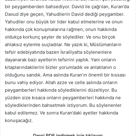
bir peygamberden bahsediyor. David ile çağrılan, Kuran’da
Davud diye geçen, Yahudilerin David dediği peygamber.
Yahudiler onu büyük bir lider kabul etmelerine ve onun
hakkında çok konuşmalarına rağmen, onun hakkında
oldukça korkunç şeyler de söylediler. Ve onu birçok
ahlaksız eylemle suçladılar. Ne yazık ki, Müslümanların
tefsir edebiyatında bazen İsrailiyatta söylenenlere
dayanarak bazı ayetlerin tefsirini yaptık. Yani onların
kitaplarındakilerini bizler yorumladık ve anlatılanın o
olduğunu sandık. Ama aslında Kuran’ın önemli bir kıssası
bunu vahiy ediyor. Allah azze ve celle aslında onların
peygamberleri hakkında söylediklerini düzeltiyor. Bu
yüzden size kısaca onların peygamberleri hakkında ne
söylediklerinden bahsetmek istiyorum. Bu söylenenler
kabul edilemez. Ve sonra Kuran’daki ayetler hakkında
konuşacağız.
Dersi PDF indirmek için tıklayın: