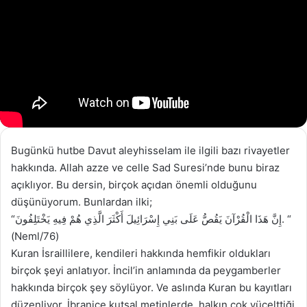
Bugünkü hutbe Davut aleyhisselam ile ilgili bazı rivayetler
hakkında. Allah azze ve celle Sad Suresi’nde bunu biraz
açıklıyor. Bu dersin, birçok açıdan önemli olduğunu
düşünüyorum. Bunlardan ilki;
“إِنَّ هَذَا الْقُرْآنَ يَقُصُّ عَلَى بَنِي إِسْرَائِيلَ أَكْثَرَ الَّذِي هُمْ فِيهِ يَخْتَلِفُونَ. “
(Neml/76)
Kuran İsraillilere, kendileri hakkında hemfikir oldukları
birçok şeyi anlatıyor. İncil’in anlamında da peygamberler
hakkında birçok şey söylüyor. Ve aslında Kuran bu kayıtları
düzenliyor. İbranice kutsal metinlerde, halkın çok yücelttiği