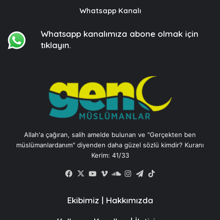
Whatsapp Kanalı
Whatsapp kanalımıza
abone olmak için
tıklayın.
Allah'a çağıran, salih amelde bulunan ve "Gerçekten ben
müslümanlardanım" diyenden daha güzel sözlü kimdir? Kuranı
Kerim: 41/33
Facebook
X
YouTube
Vimeo
SoundCloud
Instagram
Telegram
TikTok
Ekibimiz
|
Hakkımızda