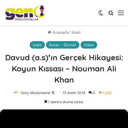
Dış görünü
Arama 
M
Anasayfa
/
İslam
İslam
Kuran - Sünnet
Video
Davud (a.s)’ın Gerçek Hikayesi:
Koyun Kıssası – Nouman Ali
Khan
Genç Müslümanlar
Follow
15 Aralık 2018
0
1.326
on
1 dakika okuma süresi
X