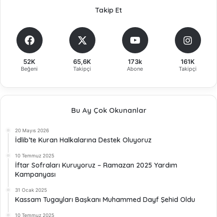
Takip Et
52K
65,6K
173k
161K
Beğeni
Takipçi
Abone
Takipçi
Bu Ay Çok Okunanlar
20 Mayıs 2026
İdlib’te Kuran Halkalarına Destek Oluyoruz
10 Temmuz 2025
İftar Sofraları Kuruyoruz – Ramazan 2025 Yardım
Kampanyası
31 Ocak 2025
Kassam Tugayları Başkanı Muhammed Dayf Şehid Oldu
10 Temmuz 2025