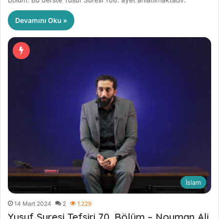
Devamını Oku »
İslam
14 Mart 2024
2
1.229
Yusuf Suresi Tefsiri 70. Bölüm – Nouman Ali