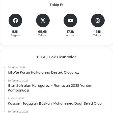
Takip Et
52K
65,6K
173k
161K
Beğeni
Takipçi
Abone
Takipçi
Bu Ay Çok Okunanlar
20 Mayıs 2026
İdlib’te Kuran Halkalarına Destek Oluyoruz
10 Temmuz 2025
İftar Sofraları Kuruyoruz – Ramazan 2025 Yardım
Kampanyası
31 Ocak 2025
Kassam Tugayları Başkanı Muhammed Dayf Şehid Oldu
10 Temmuz 2025