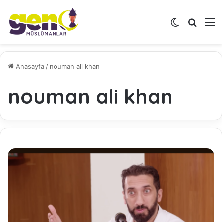
Dış görünü
Arama 
M
Anasayfa
/
nouman ali khan
nouman ali khan