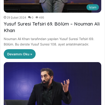
İslam
29 Şubat 2024
0
495
Yusuf Suresi Tefsiri 69. Bölüm – Nouman Ali
Khan
Nouman Ali Khan tarafından yapılan Yusuf Suresi Tefsiri 69.
Bölüm. Bu derste Yusuf Suresi 108. ayet anlatılmaktadır.
Devamını Oku »