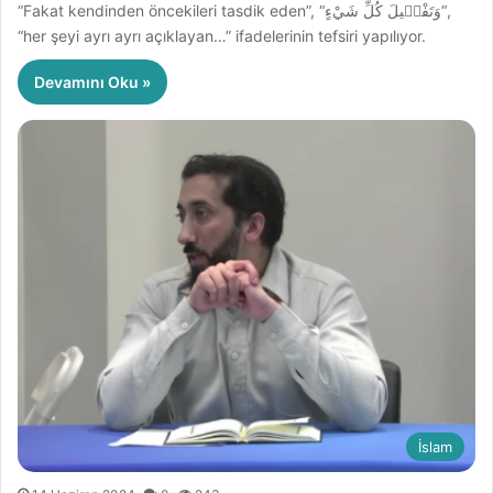
“Fakat kendinden öncekileri tasdik eden”, “وَتَفْص۪يلَ كُلِّ شَيْءٍ“,
“her şeyi ayrı ayrı açıklayan…” ifadelerinin tefsiri yapılıyor.
Devamını Oku »
İslam