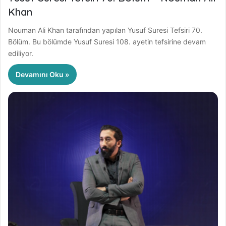
Khan
Nouman Ali Khan tarafından yapılan Yusuf Suresi Tefsiri 70.
Bölüm. Bu bölümde Yusuf Suresi 108. ayetin tefsirine devam
ediliyor.
Devamını Oku »