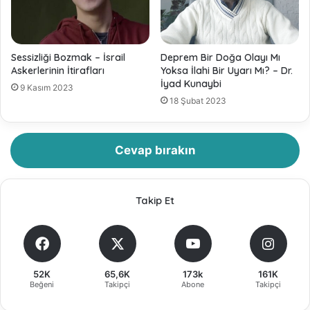
Sessizliği Bozmak – İsrail
Deprem Bir Doğa Olayı Mı
Askerlerinin İtirafları
Yoksa İlahi Bir Uyarı Mı? – Dr.
İyad Kunaybi
9 Kasım 2023
18 Şubat 2023
Cevap bırakın
Takip Et
52K
65,6K
173k
161K
Beğeni
Takipçi
Abone
Takipçi