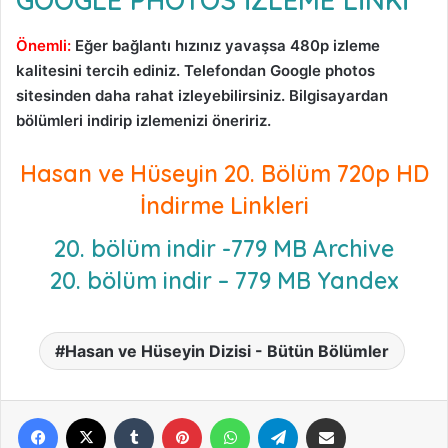
GOOGLE PHOTOS İZLEME LİNKİ
Önemli:
Eğer bağlantı hızınız yavaşsa 480p izleme
kalitesini tercih ediniz.
Telefondan Google photos
sitesinden daha rahat izleyebilirsiniz. Bilgisayardan
bölümleri indirip izlemenizi öneririz.
Hasan ve Hüseyin 20. Bölüm 720p HD
İndirme Linkleri
20. bölüm indir -779 MB Archive
20. bölüm indir – 779 MB Yandex
Hasan ve Hüseyin Dizisi - Bütün Bölümler
Facebook
X
Tumblr
Pinterest
WhatsApp
Telegram
E-Posta ile paylaş