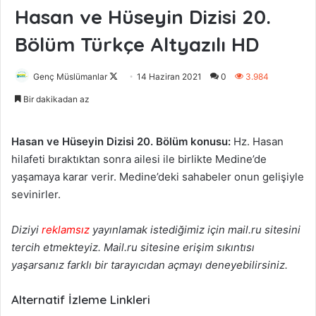
Hasan ve Hüseyin Dizisi 20.
Bölüm Türkçe Altyazılı HD
Genç Müslümanlar
F
14 Haziran 2021
0
3.984
o
Bir dakikadan az
l
l
Hasan ve Hüseyin Dizisi 20. Bölüm konusu:
Hz. Hasan
o
hilafeti bıraktıktan sonra ailesi ile birlikte Medine’de
w
yaşamaya karar verir. Medine’deki sahabeler onun gelişiyle
o
sevinirler.
n
X
Diziyi
reklamsız
yayınlamak istediğimiz için mail.ru sitesini
tercih etmekteyiz. Mail.ru sitesine erişim sıkıntısı
yaşarsanız farklı bir tarayıcıdan açmayı deneyebilirsiniz.
Alternatif İzleme Linkleri