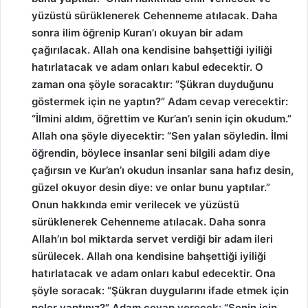
yüzüstü sürüklenerek Cehenneme atılacak. Daha
sonra ilim öğrenip Kuran’ı okuyan bir adam
çağırılacak. Allah ona kendisine bahşettiği iyiliği
hatırlatacak ve adam onları kabul edecektir. O
zaman ona şöyle soracaktır: “Şükran duyduğunu
göstermek için ne yaptın?” Adam cevap verecektir:
“İlmini aldım, öğrettim ve Kur’an’ı senin için okudum.”
Allah ona şöyle diyecektir: “Sen yalan söyledin. İlmi
öğrendin, böylece insanlar seni bilgili adam diye
çağırsın ve Kur’an’ı okudun insanlar sana hafız desin,
güzel okuyor desin diye: ve onlar bunu yaptılar.”
Onun hakkında emir verilecek ve yüzüstü
sürüklenerek Cehenneme atılacak. Daha sonra
Allah’ın bol miktarda servet verdiği bir adam ileri
sürülecek. Allah ona kendisine bahşettiği iyiliği
hatırlatacak ve adam onları kabul edecektir. Ona
şöyle soracak: “Şükran duygularını ifade etmek için
neler yaptınız?” Adam cevap verecek: “Senin için