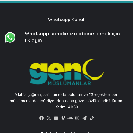
Whatsapp Kanalı
Whatsapp kanalımıza
abone olmak için
tıklayın.
Allah'a çağıran, salih amelde bulunan ve "Gerçekten ben
müslümanlardanım" diyenden daha güzel sözlü kimdir? Kuranı
Kerim: 41/33
Facebook
X
YouTube
Vimeo
SoundCloud
Instagram
Telegram
TikTok