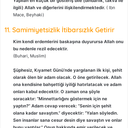
Yapılan en küçük bir gösteriş bile (dindarlik, takva ile
ilgili) Allah ve diğerlerini ilişkilendirmektedir.
( Ibn
Mace, Beyhaki)
11. Samimiyetsizlik İtibarsızlık Getirir
Kim kendi erdemlerini baskaşına duyurursa Allah onu
bu nedenle rezil edecektir.
(Buhari, Muslim)
Şüphesiz, Kıyamet Günü’nde yargılanan ilk kişi, şehit
olarak ölen bir adam olacak. O öne getirilecek. Allah
ona kendisine bahşettiği iyiliği hatırlatacak ve adam
onları kabul edecektir. O zaman ona şöyle
soracaktır: “Minnettarlığını göstermek için ne
yaptın?” Adam cevap verecek: “Senin için şehit
olana kadar savaştım.” diyecektir: “Yalan söyledin.
Sen insanlar sana cesur desin diye savaştın ve onlar
bunu yaptılar.” Onun hakkında emir verilecek ve