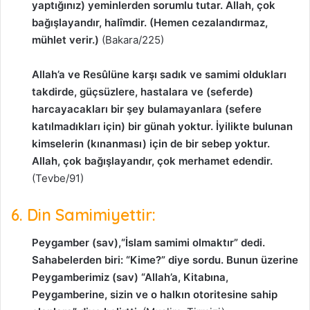
yaptığınız) yeminlerden sorumlu tutar. Allah, çok
bağışlayandır, halîmdir. (Hemen cezalandırmaz,
mühlet verir.)
(Bakara/225)
Allah’a ve Resûlüne karşı sadık ve samimi oldukları
takdirde, güçsüzlere, hastalara ve (seferde)
harcayacakları bir şey bulamayanlara (sefere
katılmadıkları için) bir günah yoktur. İyilikte bulunan
kimselerin (kınanması) için de bir sebep yoktur.
Allah, çok bağışlayandır, çok merhamet edendir.
(Tevbe/91)
6. Din Samimiyettir:
Peygamber (sav),“İslam samimi olmaktır” dedi.
Sahabelerden biri: “Kime?” diye sordu. Bunun üzerine
Peygamberimiz (sav) “Allah’a, Kitabına,
Peygamberine, sizin ve o halkın otoritesine sahip