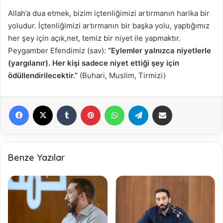
Allah’a dua etmek, bizim içtenliğimizi artırmanın harika bir
yoludur. İçtenliğimizi artırmanın bir başka yolu, yaptığımız
her şey için açık,net, temiz bir niyet ile yapmaktır.
Peygamber Efendimiz (sav):
“Eylemler yalnızca niyetlerle
(yargılanır). Her kişi sadece niyet ettiği şey için
ödüllendirilecektir.”
(Buhari, Muslim, Tirmizi)
Facebook
X
Tumblr
Pinterest
WhatsApp
Telegram
E-Posta ile paylaş
Benze Yazılar