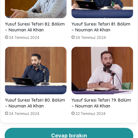
Yusuf Suresi Tefsiri 82. Bölüm
Yusuf Suresi Tefsiri 81. Bölüm
– Nouman Ali Khan
– Nouman Ali Khan
24 Temmuz 2024
24 Temmuz 2024
Yusuf Suresi Tefsiri 80. Bölüm
Yusuf Suresi Tefsiri 79. Bölüm
– Nouman Ali Khan
– Nouman Ali Khan
24 Temmuz 2024
22 Temmuz 2024
Cevap bırakın