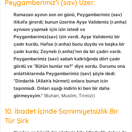
Peygamberimiz’i (sav) Üzer:
Ramazan ayının son on günü, Peygamberimiz (sav)
itikafa girerdi; bunun üzerine Ayşe Validemiz (r.anha)
aynısını yapmak için izin istedi ve
Peygamberimiz(sav) izin verdi. Ayşe Validemiz bir
çadır kurdu. Hafsa (r.anha) bunu duydu ve başka bir
çadır kurdu; Zeyneb (r.anha)’nın da bir çadırı vardı.
Peygamberimiz (sav) sabah kalktığında dört çadır
gördü ve “Bütün bunlar ne?” diye sordu. Durumu ona
anlattıklarında Peygamberimiz (sav) şöyle dedi:
“Dindarlık (Allah’a hürmet) onlara bunun icin
taşınmadi. Onları aşağı indirin ki ben bir daha
görmeyeyim.”
(Buhari, Muslim, Tirmizi)
10. İbadet İçinde Samimiyetsizlik Bir
Tür Şirk