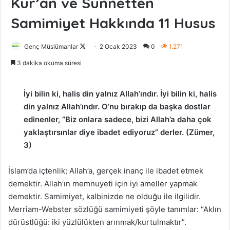
Kur’an ve Sünnetten
Samimiyet Hakkında 11 Husus
Genç Müslümanlar
F
2 Ocak 2023
0
1.271
o
3 dakika okuma süresi
l
l
İyi bilin ki, halis din yalnız Allah’ındır. İyi bilin ki, halis
o
din yalnız Allah’ındır. O’nu bırakıp da başka dostlar
w
edinenler, “Biz onlara sadece, bizi Allah’a daha çok
o
yaklaştırsınlar diye ibadet ediyoruz” derler. (Zümer,
n
3)
X
İslam’da içtenlik; Allah’a, gerçek inanç ile ibadet etmek
demektir. Allah’ın memnuyeti için iyi ameller yapmak
demektir. Samimiyet, kalbinizde ne olduğu ile ilgilidir.
Merriam-Webster sözlüğü samimiyeti şöyle tanımlar: “Aklın
dürüstlüğü: iki yüzlülükten arınmak/kurtulmaktır”.