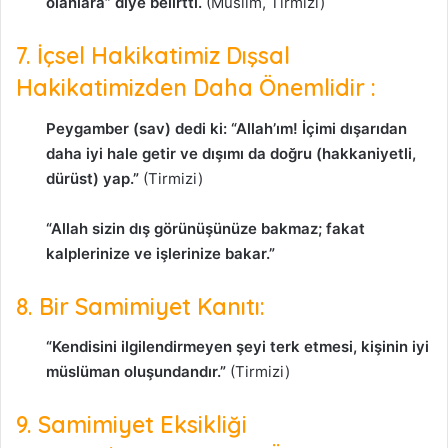
olanlara” diye belirtti.
(Muslim, Tirmizi)
7. İçsel Hakikatimiz Dışsal
Hakikatimizden Daha Önemlidir :
Peygamber (sav) dedi ki: “Allah’ım! İçimi dışarıdan
daha iyi hale getir ve dışımı da doğru (hakkaniyetli,
dürüst) yap.”
(Tirmizi)
“Allah sizin dış görünüşünüze bakmaz; fakat
kalplerinize ve işlerinize bakar.”
8. Bir Samimiyet Kanıtı:
“Kendisini ilgilendirmeyen şeyi terk etmesi, kişinin iyi
müslüman oluşundandır.”
(Tirmizi)
9. Samimiyet Eksikliği