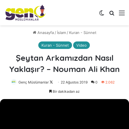
Dış görünü
Arama 
M
Anasayfa
/
İslam
/
Kuran - Sünnet
Kuran - Sünnet
Video
Şeytan Arkamızdan Nasıl
Yaklaşır? – Nouman Ali Khan
Genç Müslümanlar
Follow
22 Ağustos 2019
0
2.062
on
Bir dakikadan az
X