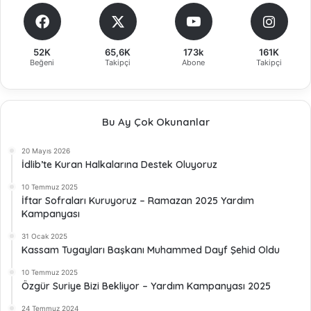
52K
65,6K
173k
161K
Beğeni
Takipçi
Abone
Takipçi
Bu Ay Çok Okunanlar
20 Mayıs 2026
İdlib’te Kuran Halkalarına Destek Oluyoruz
10 Temmuz 2025
İftar Sofraları Kuruyoruz – Ramazan 2025 Yardım
Kampanyası
31 Ocak 2025
Kassam Tugayları Başkanı Muhammed Dayf Şehid Oldu
10 Temmuz 2025
Özgür Suriye Bizi Bekliyor – Yardım Kampanyası 2025
24 Temmuz 2024