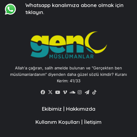
Whatsapp kanalımıza
abone olmak için
tıklayın.
Allah'a çağıran, salih amelde bulunan ve "Gerçekten ben
müslümanlardanım" diyenden daha güzel sözlü kimdir? Kuranı
Kerim: 41/33
Facebook
X
YouTube
Vimeo
SoundCloud
Instagram
Telegram
TikTok
Ekibimiz
|
Hakkımızda
Kullanım Koşulları
|
İletişim