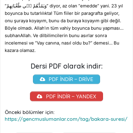
“
طُغْيَانِهِمْ
ف۪ي
يَمُدُّهُمْ
وَ
” diyor, az olan “emedde” yani. 23 yıl
boyunca bu tutarlılıkta! Tüm fiiler bir paragrafta geliyor,
onu şuraya koyayım, bunu da buraya koyayım gibi değil.
Böyle olmadı. Allah’ın tüm vahiy boyunca bunu yapması…
subhanAllah. Ve dilbilimcilerin bunu asırlar sonra
incelemesi ve “Vay canına, nasıl oldu bu?” demesi… Bu
kazara olamaz.
Dersi PDF olarak indir:
PDF İNDİR – DRİVE
PDF İNDİR – YANDEX
Önceki bölümler için:
https://gencmuslumanlar.com/tag/bakara-suresi/