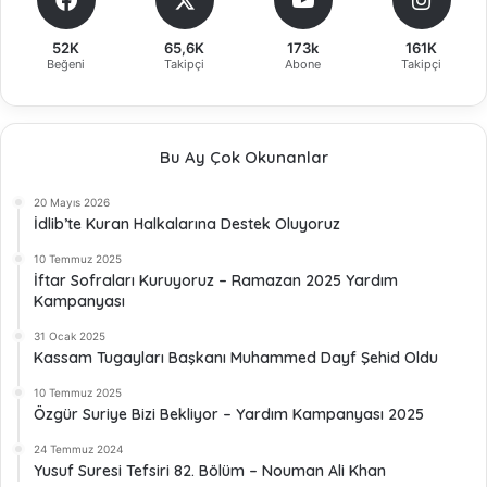
52K
65,6K
173k
161K
Beğeni
Takipçi
Abone
Takipçi
Bu Ay Çok Okunanlar
20 Mayıs 2026
İdlib’te Kuran Halkalarına Destek Oluyoruz
10 Temmuz 2025
İftar Sofraları Kuruyoruz – Ramazan 2025 Yardım
Kampanyası
31 Ocak 2025
Kassam Tugayları Başkanı Muhammed Dayf Şehid Oldu
10 Temmuz 2025
Özgür Suriye Bizi Bekliyor – Yardım Kampanyası 2025
24 Temmuz 2024
Yusuf Suresi Tefsiri 82. Bölüm – Nouman Ali Khan