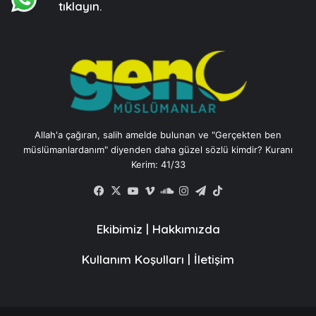
tıklayın.
Allah'a çağıran, salih amelde bulunan ve "Gerçekten ben
müslümanlardanım" diyenden daha güzel sözlü kimdir? Kuranı
Kerim: 41/33
Facebook
X
YouTube
Vimeo
SoundCloud
Instagram
Telegram
TikTok
Ekibimiz
|
Hakkımızda
Kullanım Koşulları
|
İletişim