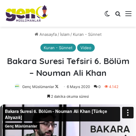
Dış görünü
Arama 
M
Anasayfa
/
İslam
/
Kuran - Sünnet
Kuran - Sünnet
Video
Bakara Suresi Tefsiri 6. Bölüm
– Nouman Ali Khan
Genç Müslümanlar
Follow
6 Mayıs 2020
0
4.142
on
2 dakika okuma süresi
X