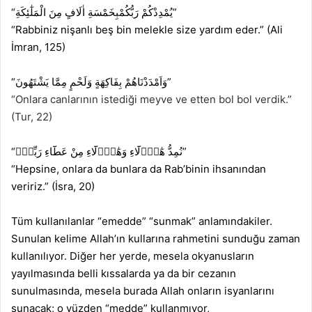
“
الْمَلٰٓئِكَةِ
مِنَ
اٰلَافٍ
بِخَمْسَةِ
رَبُّكُمْ
يُمْدِدْكُمْ
”
“Rabbiniz nişanlı beş bin melekle size yardım eder.” (Ali
İmran, 125)
“
يَشْتَهُونَ
مِمَّا
وَلَحْمٍ
بِفَاكِهَةٍ
وَاَمْدَدْنَاهُمْ
”
“Onlara canlarının istediği meyve ve etten bol bol verdik.”
(Tur, 22)
“
رَبِّكَۜ
عَطَٓاءِ
مِنْ
وَهٰٓؤُ۬لَٓاءِ
هٰٓؤُ۬لَٓاءِ
نُمِدُّ
”
“Hepsine, onlara da bunlara da Rab’binin ihsanından
veririz.” (İsra, 20)
Tüm kullanılanlar “emedde” “sunmak” anlamındakiler.
Sunulan kelime Allah’ın kullarına rahmetini sunduğu zaman
kullanılıyor. Diğer her yerde, mesela okyanusların
yayılmasında belli kıssalarda ya da bir cezanın
sunulmasında, mesela burada Allah onların isyanlarını
sunacak; o yüzden “medde” kullanmıyor,