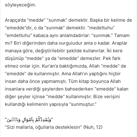
söyleyeceğim.
Arapça’da “medde” “sunmak” demektir. Başka bir kelime de
“emedde”dir, o da “sunmak” demektir. “medettuhu”
“emdettuhu” kabaca aynı anlamdadırlar: “sunmak.” Tamam
mı? Biri diğerinden daha vurguludur ama o kadar. Araplar
manaya göre, değiştirilebilir şekilde kullanırlar. İki kere
düşünüp “medde” ya da “emedde” demezler. Pek fark
etmez onlar için. Kur’an’a baktığımızda, Allah “medde” de
“emedde” de kullanmıştır. Ama Allah’ın yaptığını hiçbir
insan daha önce yapmamıştı. Tüm kitap boyunca Allah
insanlara verdiği şeylerden bahsederken “emedde” kalan
diğer şeyler içinse “medde” kullanmıştır. Bize verişini
kullandığı kelimenin yapısıyla “sunmuştur.”
“
وَبَن۪ينَ
بِاَمْوَالٍ
وَيُمْدِدْكُمْ
”
“Sizi mallarla, oğullarla desteklesin” (Nuh, 12)