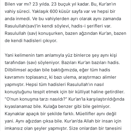
Bilen var mı? 23 yılda. 23 buçuk yıl kadar. Bu, Kur’an’ın
vahiy süreci. Yaklaşık 600 küsür sayfa var ve hepsi bir
anda inmedi. Ve bu vahiylerden ayrı olarak aynı zamanda
Rasulullah(sav)’in kendi söylevi, hadis-i şerifleri var.
Rasulullah (sav) konuşurken, bazen ağzından Kur’an, bazen
de kendi hadisleri çıkıyor.
Yani kelimenin tam anlamıyla yüz binlerce şey aynı kişi
tarafından (sav) söyleniyor. Bazıları Kur’an bazıları hadis.
Dilbilimsel açıdan bile baktığımızda, eğer tüm hadis
kavramını toplasanız, ki bazı ulema, araştırmacı alimler
yapmıştır. Hepsi tüm hadisleri Rasulullah’ın nasıl
konuştuğunu tespit etmek için bir külliyat haline getirdiler.
“O’nun konuşma tarzı nasıldı?” Kur’an’la karşılaştırıldığında
kıyaslanamaz bile. Kulağa benzer gibi bile gelmiyor.
Kaynaklar apaçık bir şekilde farklı. Müellifler aynı değil
yani. Aynı ağızdan çıksa bile. Kur’an’da Allah bir insan için
imkansız olan şeyler yapmıştır. Size onlardan bir tanesini