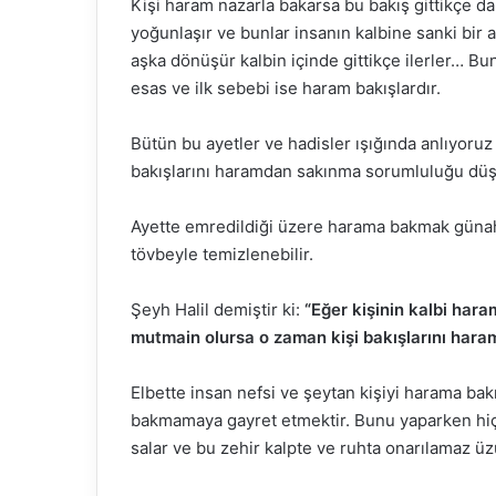
Kişi haram nazarla bakarsa bu bakış gittikçe d
yoğunlaşır ve bunlar insanın kalbine sanki bir alac
aşka dönüşür kalbin içinde gittikçe ilerler… Bunl
esas ve ilk sebebi ise haram bakışlardır.
Bütün bu ayetler ve hadisler ışığında anlıyoru
bakışlarını haramdan sakınma sorumluluğu düş
Ayette emredildiği üzere harama bakmak günahtı
tövbeyle temizlenebilir.
Şeyh Halil demiştir ki:
“Eğer kişinin kalbi ha
mutmain olursa o zaman kişi bakışlarını haramd
Elbette insan nefsi ve şeytan kişiyi harama ba
bakmamaya gayret etmektir. Bunu yaparken hiç
salar ve bu zehir kalpte ve ruhta onarılamaz üz