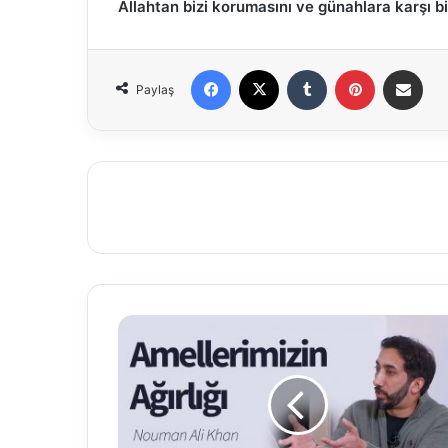
Allahtan bizi korumasını ve günahlara karşı bi
Facebook
X
Tumblr
Pinterest
E-Posta ile paylaş
Paylaş
A
m
e
l
l
e