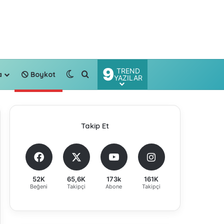
9
TREND
Dış görünümü değiştir
Arama yap ...
a
Boykot
YAZILAR
Takip Et
52K
65,6K
173k
161K
Beğeni
Takipçi
Abone
Takipçi