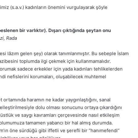
iz (s.a.v.) kadınların önemini vurgulayarak şöyle
eslenen bir varlıktır). Dışarı çıktığında şeytan onu
zi, Rada
mesi lâzım gelen şey) olarak tanımlanmıştır. Bu sebeple İslam
azibesini toplumda ilgi çekmek için kullanmamalıdır.
rumak sadece erkekler için yada kadınları tehlikelerden
ndi nefislerini korumaları, oluşabilecek muhtemel
ortamında haramın ne kadar yaygınlaştığını, sanal
elleştirilmesiyle dolu olması sonucunu ortaya çıkardığını
ürüstlük ve saygı kavramları çerçevesinde nasıl etkileşim
 toplumumuza tamamen yabancı bir hal almış durumda.
ın öne sürdüğü gibi iffetli ve şerefli bir ‘’hanımefendi’’