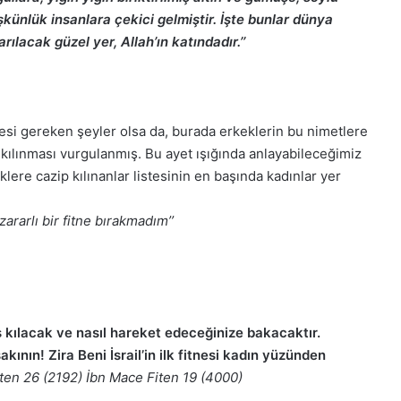
künlük insanlara çekici gelmiştir. İşte bunlar dünya
rılacak güzel yer, Allah’ın katındadır.’’
si gereken şeyler olsa da, burada erkeklerin bu nimetlere
kılınması vurgulanmış. Bu ayet ışığında anlayabileceğimiz
ere cazip kılınanlar listesinin en başında kadınlar yer
ararlı bir fitne bırakmadım’’
is kılacak ve nasıl hareket edeceğinize bakacaktır.
nın! Zira Beni İsrail’in ilk fitnesi kadın yüzünden
iten 26 (2192) İbn Mace Fiten 19 (4000)