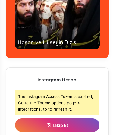
Hz. Ömer Dizi
Hasan ve Hüseyin Dizisi
- Tamamı
Instagram Hesabı
The Instagram Access Token is expired,
Go to the Theme options page >
Integrations, to to refresh it.
Takip Et