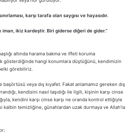
abiliyor veya hor görülüyor.
ınırlaması, karşı tarafa olan saygısı ve hayasıdır.
Arapça ile Rap’i
 iman, ikiz kardeştir. Biri giderse diğeri de gider.’’
uran genç yetenek:
Bakara Suresi Tefsiri -
 Salam
Nouman Ali Khan
şlığı altında harama bakma ve iffeti koruma
lik gösterdiğinde hangi konumlara düştüğünü, kendimizin
ki görebiliriz.
ce başörtüsü veya dış kıyafet. Fakat anlamamız gereken dış
dığı, kendisini nasıl taşıdığı ile ilgili, kişinin karşı cinse
ıyla, kendini karşı cinse karşı ne oranda kontrol ettiğiyle
i kalbin temizliğine, günahlardan uzak durmaya ve Allah’la
or: