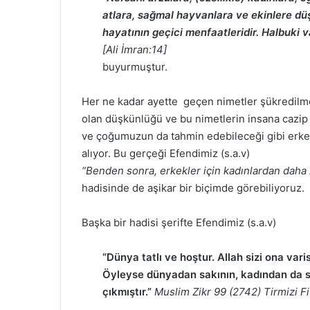
atlara, sağmal hayvanlara ve ekinlere düş
hayatının geçici menfaatleridir. Halbuki va
[Ali İmran:14]
buyurmuştur.
Her ne kadar ayette geçen nimetler şükredilme
olan düşkünlüğü ve bu nimetlerin insana cazip 
ve çoğumuzun da tahmin edebileceği gibi erkekl
alıyor. Bu gerçeği Efendimiz (s.a.v)
“Benden sonra, erkekler için kadınlardan daha z
hadisinde de aşikar bir biçimde görebiliyoruz.
Başka bir hadisi şerifte Efendimiz (s.a.v)
“Dünya tatlı ve hoştur. Allah sizi ona var
Öyleyse dünyadan sakının, kadından da sakı
çıkmıştır.”
Muslim Zikr 99 (2742) Tirmizi F