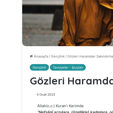
Anasayfa
/
Gençlink
/
Gözleri Haramdan Sakındırm
Gençlink
Tavsiyeler - İpuçları
Gözleri Haramd
4 Ocak 2023
Allah(c.c.) Kuran’ı Kerimde
“Nefsânî arzulara, (özellikle) kadınlara, oğ