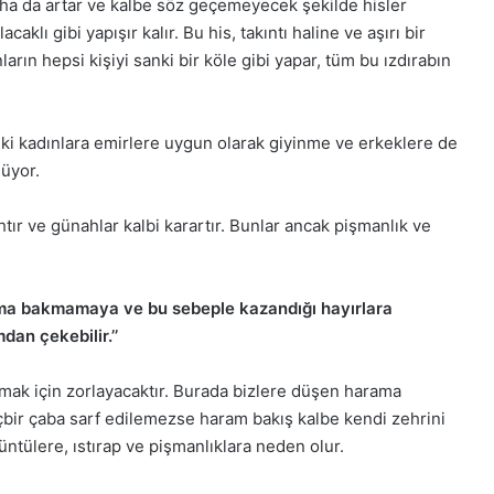
aha da artar ve kalbe söz geçemeyecek şekilde hisler
aklı gibi yapışır kalır. Bu his, takıntı haline ve aşırı bir
arın hepsi kişiyi sanki bir köle gibi yapar, tüm bu ızdırabın
z ki kadınlara emirlere uygun olarak giyinme ve erkeklere de
üyor.
r ve günahlar kalbi karartır. Bunlar ancak pişmanlık ve
rama bakmamaya ve bu sebeple kazandığı hayırlara
an çekebilir.’’
kmak için zorlayacaktır. Burada bizlere düşen harama
bir çaba sarf edilemezse haram bakış kalbe kendi zehrini
üntülere, ıstırap ve pişmanlıklara neden olur.