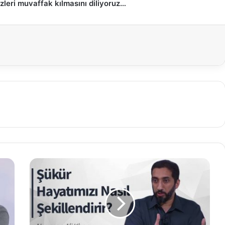
zleri muvaffak kılmasını diliyoruz…
Ş
ü
k
ü
r
H