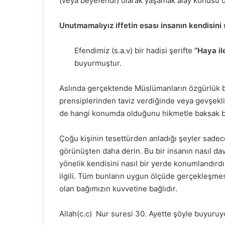
(veya beyefendi) olarak yaşamak alay konusu ol
Unutmamalıyız iffetin esası insanın kendisini s
Fasih 
Efendimiz (s.a.v) bir hadisi şerifte
“Haya ile
buluşt
buyurmuştur.
Abdou
Aslında gerçektende Müslümanların özgürlük ba
prensiplerinden taviz verdiğinde veya gevşek
de hangi konumda olduğunu hikmetle baksak bel
Çoğu kişinin tesettürden anladığı şeyler sade
görünüşten daha derin. Bu bir insanın nasıl davran
yönelik kendisini nasıl bir yerde konumlandırdığ
ilgili. Tüm bunların uygun ölçüde gerçekleşmes
olan bağımızın kuvvetine bağlıdır.
Allah(c.c) Nur suresi 30. Ayette şöyle buyuruy