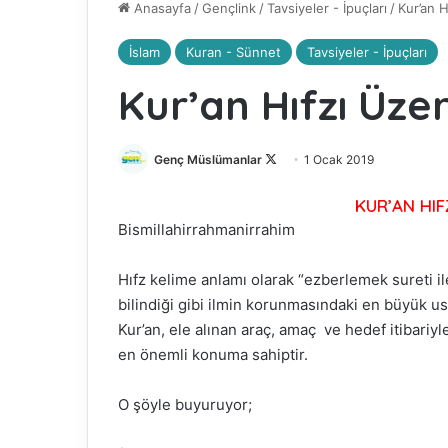
Anasayfa
/
Gençlink
/
Tavsiyeler - İpuçları
/
Kur’an H
İslam
Kuran - Sünnet
Tavsiyeler - İpuçları
Kur’an Hıfzı Üze
Genç Müslümanlar
F
1 Ocak 2019
o
KUR’AN HIF
l
Bismillahirrahmanirrahim
l
o
Hıfz kelime anlamı olarak “ezberlemek sureti i
w
bilindiği gibi ilmin korunmasındaki en büyük us
o
Kur’an, ele alınan araç, amaç ve hedef itibariy
n
X
en önemli konuma sahiptir.
O şöyle buyuruyor;