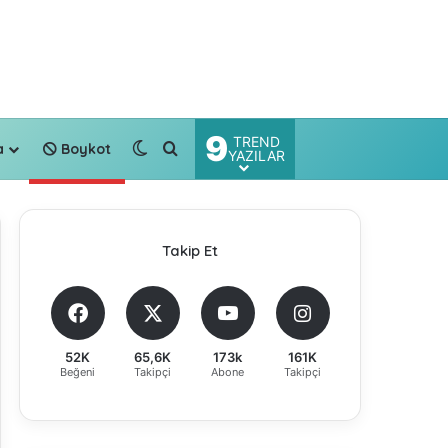
9
TREND
Dış görünümü değiştir
Arama yap ...
a
Boykot
YAZILAR
Takip Et
52K
65,6K
173k
161K
Beğeni
Takipçi
Abone
Takipçi