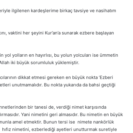
iyle ilgilenen kardeşlerime birkaç tavsiye ve nasihatım
ını, vaktini her şeyini Kur’an’a sunarak ezbere başlayan
n yol yolların en hayırlısı, bu yolun yolcuları ise ümmetin
e Allah iki büyük sorumluluk yüklemiştir.
ıcılarının dikkat etmesi gereken en büyük nokta ‘Ezberi
yetleri unutmamalıdır. Bu nokta yukarıda da bahsi geçtiği
nnetlerinden bir tanesi de, verdiği nimet karşısında
dırmasıdır. Yani nimetini geri almasıdır. Bu nimetin en büyük
nunla amel etmektir. Bunun tersi ise nimete nankörlük
hıfız nimetini, ezberlediği ayetleri unutturmak suretiyle