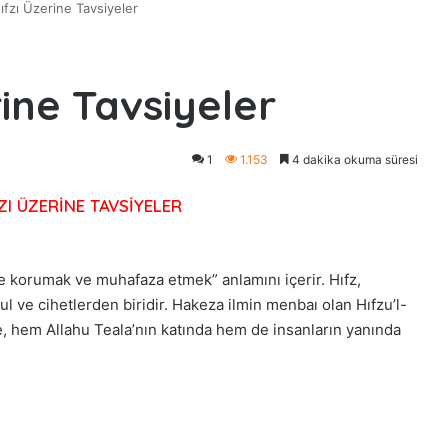
ıfzı Üzerine Tavsiyeler
rine Tavsiyeler
1
1.153
4 dakika okuma süresi
ZI ÜZERİNE TAVSİYELER
le korumak ve muhafaza etmek” anlamını içerir. Hıfz,
ul ve cihetlerden biridir. Hakeza ilmin menbaı olan Hıfzu’l-
le, hem Allahu Teala’nın katında hem de insanların yanında