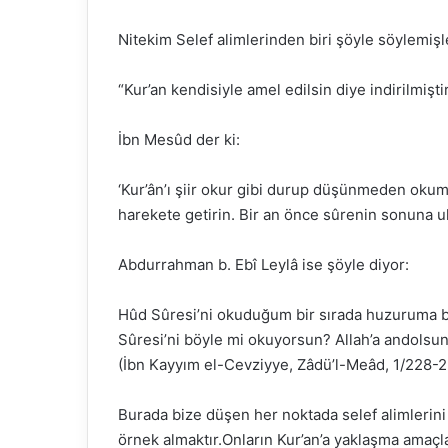
Nitekim Selef alimlerinden biri şöyle söylemişl
“Kur’an kendisiyle amel edilsin diye indirilmiş
İbn Mesûd der ki:
‘Kur’ân’ı şiir okur gibi durup düşünmeden oku
harekete getirin. Bir an önce sûrenin sonuna 
Abdurrahman b. Ebî Leylâ ise şöyle diyor:
Hûd Sûresi’ni okuduğum bir sırada huzuruma bi
Sûresi’ni böyle mi okuyorsun? Allah’a andolsun,
(İbn Kayyım el-Cevziyye, Zâdü’l-Meâd, 1/228-2
Burada bize düşen her noktada selef alimlerini 
örnek almaktır.Onların Kur’an’a yaklaşma amaç