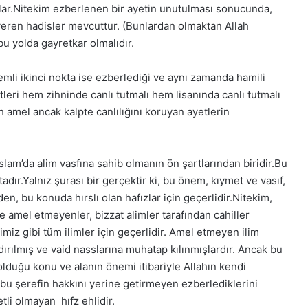
 kılar.Nitekim ezberlenen bir ayetin unutulması sonucunda,
 veren hadisler mevcuttur. (Bunlardan olmaktan Allah
bu yolda gayretkar olmalıdır.
mli ikinci nokta ise ezberlediği ve aynı zamanda hamili
tleri hem zihninde canlı tutmalı hem lisanında canlı tutmalı
h amel ancak kalpte canlılığını koruyan ayetlerin
slam’da alim vasfına sahib olmanın ön şartlarından biridir.Bu
adır.Yalnız şurası bir gerçektir ki, bu önem, kıymet ve vasıf,
, bu konuda hırslı olan hafızlar için geçerlidir.Nitekim,
 amel etmeyenler, bizzat alimler tarafından cahiller
imiz gibi tüm ilimler için geçerlidir. Amel etmeyen ilim
dırılmış ve vaid nasslarına muhatap kılınmışlardır. Ancak bu
duğu konu ve alanın önemi itibariyle Allahın kendi
 bu şerefin hakkını yerine getirmeyen ezberlediklerini
li olmayan hıfz ehlidir.