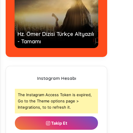
Hz. Ömer Dizisi Türkçe Altyazılı
İmam Ahmed 
- Tamamı
- Tamamı
Instagram Hesabı
The Instagram Access Token is expired,
Go to the Theme options page >
Integrations, to to refresh it.
Takip Et