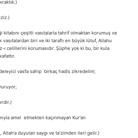
ıraktık.)
ziz.)
ği kitabını çeşitli vasıtalarla tahrif olmaktan korumuş ve
asıtalardan biri ve iki taraflı en büyük lütuf, Allahu
z-ı celillerini korumasıdır. Şüphe yok ki bu, bir kula
afattır.
eleyici vasfa sahip birkaç hadis zikredelim;
yuruyor;
rdir.)
amıyla amel etmekten kaçınmayan Kur’an
llah’a duyulan saygı ve ta’zimden ileri gelir.)