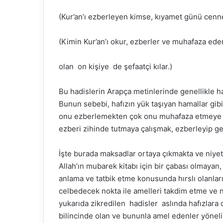
(Kur’an’ı ezberleyen kimse, kıyamet günü cennet 
(Kimin Kur’an’ı okur, ezberler ve muhafaza ede
Fasih Arapça ile Rap’i
buluşturan genç yetenek:
Bakara
olan on kişiye de şefaatçi kılar.)
Abdou Salam
Nouma
Bu hadislerin Arapça metinlerinde genellikle haf
Bunun sebebi, hafızın yük taşıyan hamallar gibi 
onu ezberlemekten çok onu muhafaza etmeye yö
ezberi zihinde tutmaya çalışmak, ezberleyip g
İşte burada maksadlar ortaya çıkmakta ve niyetl
Allah’ın mubarek kitabı için bir çabası olmaya
anlama ve tatbik etme konusunda hırslı olanları
celbedecek nokta ile amelleri takdim etme ve n
yukarıda zikredilen hadisler aslında hafızlara 
bilincinde olan ve bununla amel edenler yöneli