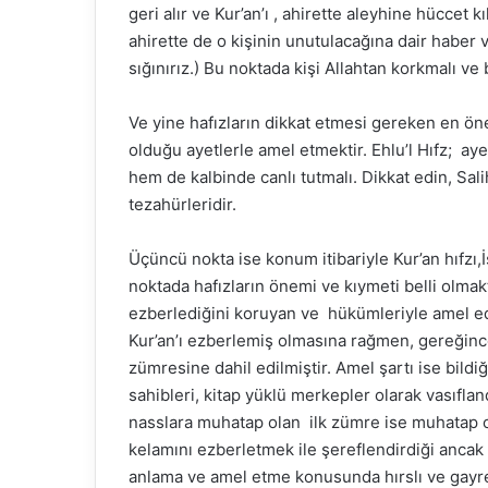
geri alır ve Kur’an’ı , ahirette aleyhine hüccet
ahirette de o kişinin unutulacağına dair haber
sığınırız.) Bu noktada kişi Allahtan korkmalı ve 
Ve yine hafızların dikkat etmesi gereken en öne
olduğu ayetlerle amel etmektir. Ehlu’l Hıfz; aye
hem de kalbinde canlı tutmalı. Dikkat edin, Sali
tezahürleridir.
Üçüncü nokta ise konum itibariyle Kur’an hıfzı,İ
noktada hafızların önemi ve kıymeti belli olmakt
ezberlediğini koruyan ve hükümleriyle amel eden
Kur’an’ı ezberlemiş olmasına rağmen, gereğince
zümresine dahil edilmiştir. Amel şartı ise bildiğ
sahibleri, kitap yüklü merkepler olarak vasıflan
nasslara muhatap olan ilk zümre ise muhatap ol
kelamını ezberletmek ile şereflendirdiği ancak
anlama ve amel etme konusunda hırslı ve gayret