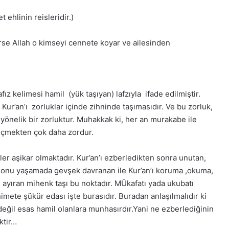
ehlinin reisleridir.)
rse Allah o kimseyi cennete koyar ve ailesinden
 Suresi Tefsiri -
n Ali Khan
Hasan ve Hüseyin Dizisi
ız kelimesi hamil (yük taşıyan) lafzıyla ifade edilmiştir.
Kur’an’ı zorluklar içinde zihninde taşımasıdır. Ve bu zorluk,
nelik bir zorluktur. Muhakkak ki, her an murakabe ile
eçmekten çok daha zordur.
er aşikar olmaktadır. Kur’an’ı ezberledikten sonra unutan,
n, onu yaşamada gevşek davranan ile Kur’an’ı koruma ,okuma,
 ayıran mihenk taşı bu noktadır. MÜkafatı yada ukubatı
imete şükür edası işte burasıdır. Buradan anlaşılmalıdır ki
değil esas hamil olanlara munhasırdır.Yani ne ezberlediğinin
ktir…