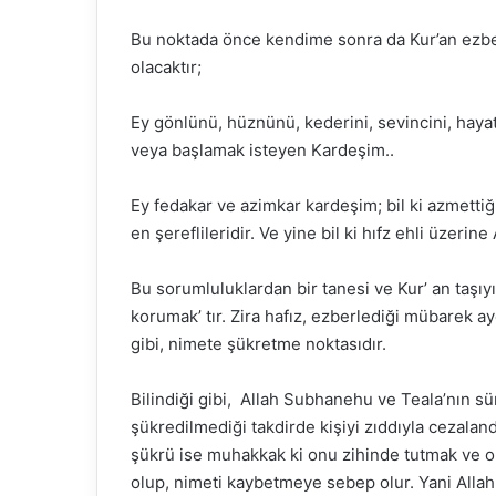
Bu noktada önce kendime sonra da Kur’an ezber
olacaktır;
Ey gönlünü, hüznünü, kederini, sevincini, hayat
veya başlamak isteyen Kardeşim..
Ey fedakar ve azimkar kardeşim; bil ki azmettiği
en şereflileridir. Ve yine bil ki hıfz ehli üzerin
Bu sorumluluklardan bir tanesi ve Kur’ an taşıy
korumak’ tır. Zira hafız, ezberlediği mübarek a
gibi, nimete şükretme noktasıdır.
Bilindiği gibi, Allah Subhanehu ve Teala’nın sü
şükredilmediği takdirde kişiyi zıddıyla cezalan
şükrü ise muhakkak ki onu zihinde tutmak ve o
olup, nimeti kaybetmeye sebep olur. Yani Allah 