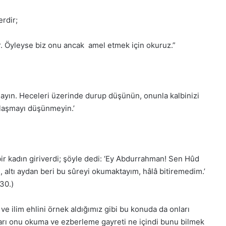
erdir;
tir. Öyleyse biz onu ancak amel etmek için okuruz.”
mayın. Heceleri üzerinde durup düşünün, onunla kalbinizi
ulaşmayı düşünmeyin.’
r kadın giriverdi; şöyle dedi: ‘Ey Abdurrahman! Sen Hûd
 altı aydan beri bu sûreyi okumaktayım, hâlâ bitiremedim.’
30.)
ve ilim ehlini örnek aldığımız gibi bu konuda da onları
ları onu okuma ve ezberleme gayreti ne içindi bunu bilmek