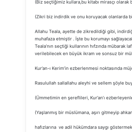
(Biz seçtiğimiz kullara,bu kitabı mirasçı olarak b
(Zikri biz indirdik ve onu koruyacak olanlarda bi
Allahu Teala, ayette de zikredildiği gibi, indirdi
muhafaza etmiştir . İşte bu korumayı sağlayacak v
Teala’nın seçtiği kullarının hıfzında mübarak laf
verilebilecek en büyük ikram ve sonsuz bir mük
Kur’an-ı Kerim’in ezberlenmesi noktasında müjd
Rasulullah sallallahu aleyhi ve sellem şöyle bu
(Ümmetimin en şereflileri, Kur’an’ı ezberleyenle
(Yaşlanmış bir müslümana, aşırı gitmeyip ahk
hafızlarına ve adil hükümdara saygı göstermek, A