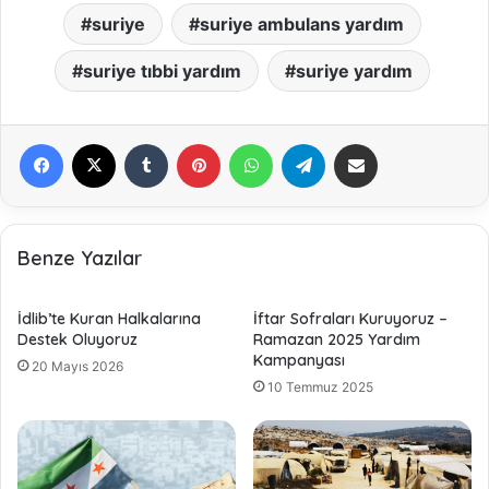
suriye
suriye ambulans yardım
suriye tıbbi yardım
suriye yardım
Facebook
X
Tumblr
Pinterest
WhatsApp
Telegram
E-Posta ile paylaş
Benze Yazılar
İdlib’te Kuran Halkalarına
İftar Sofraları Kuruyoruz –
Destek Oluyoruz
Ramazan 2025 Yardım
Kampanyası
20 Mayıs 2026
10 Temmuz 2025