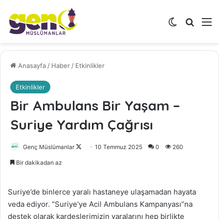
Dış görünü
Arama 
M
Anasayfa
/
Haber
/
Etkinlikler
Etkinlikler
Bir Ambulans Bir Yaşam –
Suriye Yardım Çağrısı
Genç Müslümanlar
F
10 Temmuz 2025
0
260
o
Bir dakikadan az
l
l
Suriye’de binlerce yaralı hastaneye ulaşamadan hayata
o
veda ediyor. “Suriye’ye Acil Ambulans Kampanyası”na
w
destek olarak kardeşlerimizin yaralarını hep birlikte
o