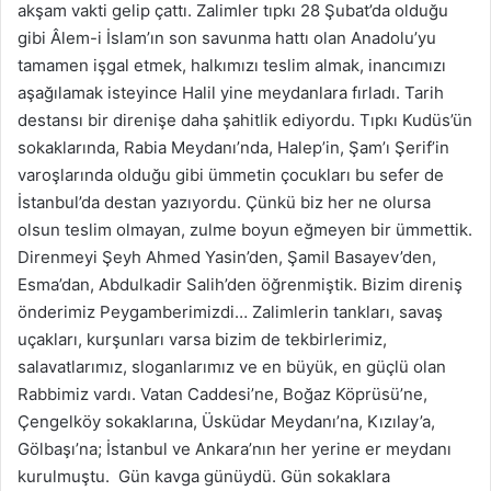
akşam vakti gelip çattı. Zalimler tıpkı 28 Şubat’da olduğu
gibi Âlem-i İslam’ın son savunma hattı olan Anadolu’yu
tamamen işgal etmek, halkımızı teslim almak, inancımızı
aşağılamak isteyince Halil yine meydanlara fırladı. Tarih
destansı bir direnişe daha şahitlik ediyordu. Tıpkı Kudüs’ün
sokaklarında, Rabia Meydanı’nda, Halep’in, Şam’ı Şerif’in
varoşlarında olduğu gibi ümmetin çocukları bu sefer de
İstanbul’da destan yazıyordu. Çünkü biz her ne olursa
olsun teslim olmayan, zulme boyun eğmeyen bir ümmettik.
Direnmeyi Şeyh Ahmed Yasin’den, Şamil Basayev’den,
Esma’dan, Abdulkadir Salih’den öğrenmiştik. Bizim direniş
önderimiz Peygamberimizdi… Zalimlerin tankları, savaş
uçakları, kurşunları varsa bizim de tekbirlerimiz,
salavatlarımız, sloganlarımız ve en büyük, en güçlü olan
Rabbimiz vardı. Vatan Caddesi’ne, Boğaz Köprüsü’ne,
Çengelköy sokaklarına, Üsküdar Meydanı’na, Kızılay’a,
Gölbaşı’na; İstanbul ve Ankara’nın her yerine er meydanı
kurulmuştu. Gün kavga günüydü. Gün sokaklara