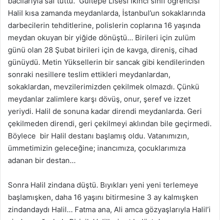
bacılarıyla saf tuttu. Gültepe Lisesi ikinci sınıf öğrencisi
Halil kısa zamanda meydanlarda, İstanbul’un sokaklarında
darbecilerin tehditlerine, polislerin coplarına 16 yaşında
meydan okuyan bir yiğide dönüştü… Birileri için zulüm
günü olan 28 Şubat birileri için de kavga, direniş, cihad
günüydü. Metin Yüksellerin bir sancak gibi kendilerinden
sonraki nesillere teslim ettikleri meydanlardan,
sokaklardan, mevzilerimizden çekilmek olmazdı. Çünkü
meydanlar zalimlere karşı dövüş, onur, şeref ve izzet
yeriydi. Halil de sonuna kadar direndi meydanlarda. Geri
çekilmeden direndi, geri çekilmeyi aklından bile geçirmedi.
Böylece bir Halil destanı başlamış oldu. Vatanımızın,
ümmetimizin geleceğine; inancımıza, çocuklarımıza
adanan bir destan…
Sonra Halil zindana düştü. Bıyıkları yeni yeni terlemeye
başlamışken, daha 16 yaşını bitirmesine 3 ay kalmışken
zindandaydı Halil… Fatma ana, Ali amca gözyaşlarıyla Halil’i