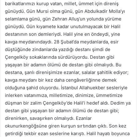
barikatlarımızı kurup vatan, millet, ümmet için direniş
günüydü. Gün Mursi olma günü, gün Abdulkadir Molla’yı
selamlama günü, gün Zehran Alluş’un yolunda yürüme
günüydü. Gün kıyamete kadar unutulmayacak bir Halil
destanının son demleriydi. Halil yine en öndeydi, yine
kavga meydanındaydı. 28 Şubat’da meydanlarda, esir
düştüğünde zindanlarda yazdığı destanı şimdi de
Çengelköy sokaklarında sürdürüyordu. Destan gibi
yaşayan bir adamın ölümü de destan gibi olmalıydı. Bu
destana, şanlı direnişimize ezanlar, salalar şahitlik ediyor;
kavga meydanı bir kez daha cengâverliğinne demek
olduğuna şahid oluyordu. İstanbul Allahuekber sesleriyle
inlerken vatanımıza, milletimize, dinimize, ümmetimize
düşman bir zalim Çengelköy’de Halil’i hedef aldı. Dedim ya
destan gibi yaşayan bir adamın ölümü de destan gibi;
direnirken, savaşırken olmalıydı. Ezanlar
okunurkengöğsüne giren kurşun sırtından çıktı. Son kez
getirdiği tekbir ezan seslerine karıştı. Halil hayatı boyunca