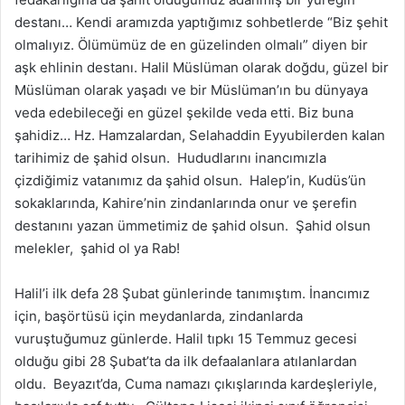
o
destanı… Kendi aramızda yaptığımız sohbetlerde “Biz şehit
n
olmalıyız. Ölümümüz de en güzelinden olmalı” diyen bir
X
aşk ehlinin destanı. Halil Müslüman olarak doğdu, güzel bir
Müslüman olarak yaşadı ve bir Müslüman’ın bu dünyaya
veda edebileceği en güzel şekilde veda etti. Biz buna
şahidiz… Hz. Hamzalardan, Selahaddin Eyyubilerden kalan
tarihimiz de şahid olsun. Hududlarını inancımızla
çizdiğimiz vatanımız da şahid olsun. Halep’in, Kudüs’ün
sokaklarında, Kahire’nin zindanlarında onur ve şerefin
destanını yazan ümmetimiz de şahid olsun. Şahid olsun
melekler, şahid ol ya Rab!
Halil’i ilk defa 28 Şubat günlerinde tanımıştım. İnancımız
için, başörtüsü için meydanlarda, zindanlarda
vuruştuğumuz günlerde. Halil tıpkı 15 Temmuz gecesi
olduğu gibi 28 Şubat’ta da ilk defaalanlara atılanlardan
oldu. Beyazıt’da, Cuma namazı çıkışlarında kardeşleriyle,