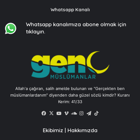
Whatsapp Kanalı
Whatsapp kanalımıza
abone olmak için
tıklayın.
Allah'a çağıran, salih amelde bulunan ve "Gerçekten ben
müslümanlardanım" diyenden daha güzel sözlü kimdir? Kuranı
Kerim: 41/33
Facebook
X
YouTube
Vimeo
SoundCloud
Instagram
Telegram
TikTok
Ekibimiz
|
Hakkımızda