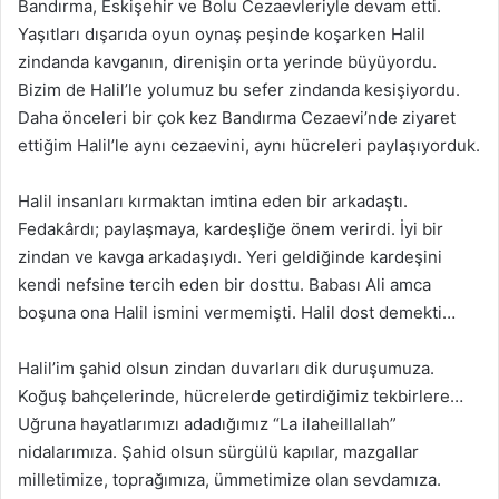
Bandırma, Eskişehir ve Bolu Cezaevleriyle devam etti.
Yaşıtları dışarıda oyun oynaş peşinde koşarken Halil
zindanda kavganın, direnişin orta yerinde büyüyordu.
Bizim de Halil’le yolumuz bu sefer zindanda kesişiyordu.
Daha önceleri bir çok kez Bandırma Cezaevi’nde ziyaret
ettiğim Halil’le aynı cezaevini, aynı hücreleri paylaşıyorduk.
Halil insanları kırmaktan imtina eden bir arkadaştı.
Fedakârdı; paylaşmaya, kardeşliğe önem verirdi. İyi bir
zindan ve kavga arkadaşıydı. Yeri geldiğinde kardeşini
kendi nefsine tercih eden bir dosttu. Babası Ali amca
boşuna ona Halil ismini vermemişti. Halil dost demekti…
Halil’im şahid olsun zindan duvarları dik duruşumuza.
Koğuş bahçelerinde, hücrelerde getirdiğimiz tekbirlere…
Uğruna hayatlarımızı adadığımız “La ilaheillallah”
nidalarımıza. Şahid olsun sürgülü kapılar, mazgallar
milletimize, toprağımıza, ümmetimize olan sevdamıza.