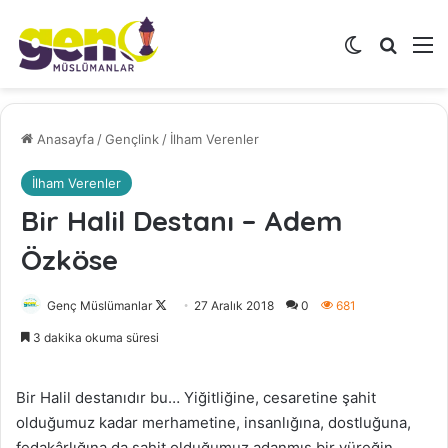
Dış görünü
Arama 
M
Anasayfa
/
Gençlink
/
İlham Verenler
İlham Verenler
Bir Halil Destanı – Adem
Özköse
Genç Müslümanlar
F
27 Aralık 2018
0
681
o
3 dakika okuma süresi
l
l
Bir Halil destanıdır bu… Yiğitliğine, cesaretine şahit
o
olduğumuz kadar merhametine, insanlığına, dostluğuna,
w
fedakârlığına da şahit olduğumuz adanmış bir yüreğin