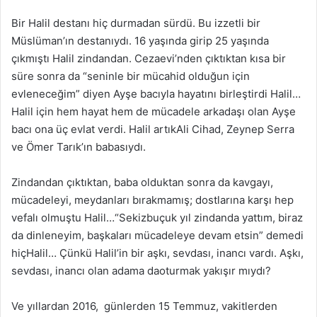
Bir Halil destanı hiç durmadan sürdü. Bu izzetli bir
Müslüman’ın destanıydı. 16 yaşında girip 25 yaşında
çıkmıştı Halil zindandan. Cezaevi’nden çıktıktan kısa bir
süre sonra da “seninle bir mücahid olduğun için
evleneceğim” diyen Ayşe bacıyla hayatını birleştirdi Halil…
Halil için hem hayat hem de mücadele arkadaşı olan Ayşe
bacı ona üç evlat verdi. Halil artıkAli Cihad, Zeynep Serra
ve Ömer Tarık’ın babasıydı.
Zindandan çıktıktan, baba olduktan sonra da kavgayı,
mücadeleyi, meydanları bırakmamış; dostlarına karşı hep
vefalı olmuştu Halil…“Sekizbuçuk yıl zindanda yattım, biraz
da dinleneyim, başkaları mücadeleye devam etsin” demedi
hiçHalil… Çünkü Halil’in bir aşkı, sevdası, inancı vardı. Aşkı,
sevdası, inancı olan adama daoturmak yakışır mıydı?
Ve yıllardan 2016, günlerden 15 Temmuz, vakitlerden