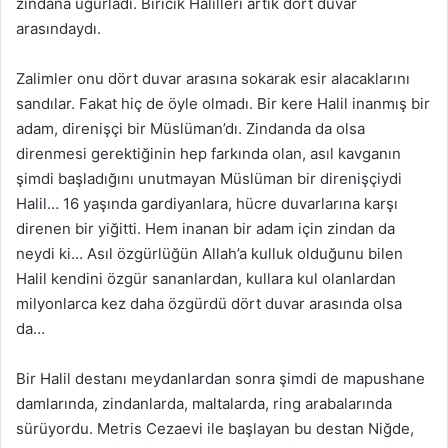
zindana uğurladı. Biricik Halilleri artık dört duvar
arasındaydı.
Zalimler onu dört duvar arasına sokarak esir alacaklarını
sandılar. Fakat hiç de öyle olmadı. Bir kere Halil inanmış bir
adam, direnişçi bir Müslüman’dı. Zindanda da olsa
direnmesi gerektiğinin hep farkında olan, asıl kavganın
şimdi başladığını unutmayan Müslüman bir direnişçiydi
Halil… 16 yaşında gardiyanlara, hücre duvarlarına karşı
direnen bir yiğitti. Hem inanan bir adam için zindan da
neydi ki… Asıl özgürlüğün Allah’a kulluk olduğunu bilen
Halil kendini özgür sananlardan, kullara kul olanlardan
milyonlarca kez daha özgürdü dört duvar arasında olsa
da…
Bir Halil destanı meydanlardan sonra şimdi de mapushane
damlarında, zindanlarda, maltalarda, ring arabalarında
sürüyordu. Metris Cezaevi ile başlayan bu destan Niğde,