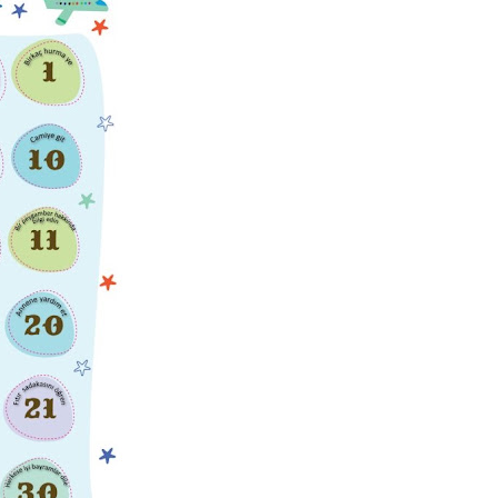
Arapça ile Rap’i
uran genç yetenek:
Bakara Suresi Tefsiri -
 Salam
Nouman Ali Khan