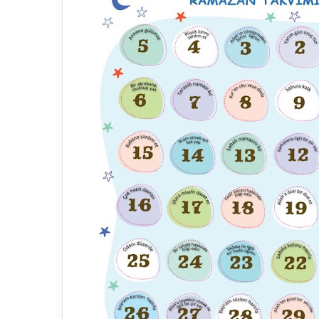
Fasih 
buluşt
Abdou