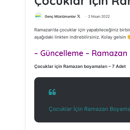
Çocuklar İçin Ra
Genç Müslümanlar
F
2 Nisan 2022
o
Ramazan’da çocuklar için yapabileceğiniz birbiri
l
aşağıdaki linkten indirebilirsiniz. Kolay gelsin
l
o
– Güncelleme – Ramazan
w
o
n
Çocuklar için Ramazan boyamaları – 7 Adet
X
Çocuklar İçin Ramazan Boyamal