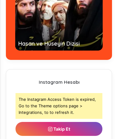
Hz. Ömer Dizi
Hasan ve Hüseyin Dizisi
- Tamamı
Instagram Hesabı
The Instagram Access Token is expired,
Go to the Theme options page >
Integrations, to to refresh it.
Takip Et