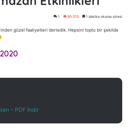
mazan Etkinlikleri
1
95.310
1 dakika okuma süresi
nden güzel faaliyetleri derledik. Hepsini toplu bir şekilde
 2020
arı – PDF İndir