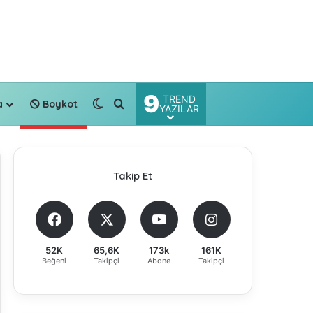
9
TREND
Dış görünümü değiştir
Arama yap ...
a
Boykot
YAZILAR
Takip Et
52K
65,6K
173k
161K
Beğeni
Takipçi
Abone
Takipçi