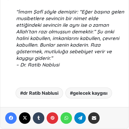
“İmam Şafî şöyle demiştir: “Eğer başına gelen
musibetlere sevincin bir nimet elde
ettiğindeki sevincin ile aynı ise o zaman
Allah’tan razı olmuşsun demektir.” Şu anki
halini kabullen, imkanlarını kabullen, çevreni
kabulllen. Bunlar senin kaderin. Rıza
göstermek, mutluluğa sebebiyet verir ve
kaygıyı giderir.”
– Dr. Ratib Nablusi
dr Ratib Nablusi
gelecek kaygısı
Facebook
X
Tumblr
Pinterest
WhatsApp
Telegram
E-Posta ile paylaş