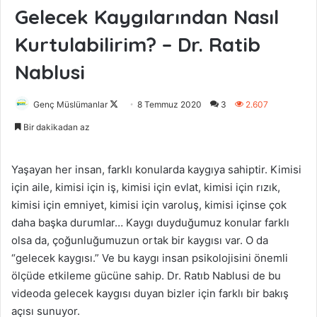
Gelecek Kaygılarından Nasıl
Kurtulabilirim? – Dr. Ratib
Nablusi
Genç Müslümanlar
F
8 Temmuz 2020
3
2.607
o
Bir dakikadan az
l
l
Yaşayan her insan, farklı konularda kaygıya sahiptir. Kimisi
o
için aile, kimisi için iş, kimisi için evlat, kimisi için rızık,
w
kimisi için emniyet, kimisi için varoluş, kimisi içinse çok
o
daha başka durumlar… Kaygı duyduğumuz konular farklı
n
olsa da, çoğunluğumuzun ortak bir kaygısı var. O da
X
“gelecek kaygısı.” Ve bu kaygı insan psikolojisini önemli
ölçüde etkileme gücüne sahip. Dr. Ratıb Nablusi de bu
videoda gelecek kaygısı duyan bizler için farklı bir bakış
açısı sunuyor.