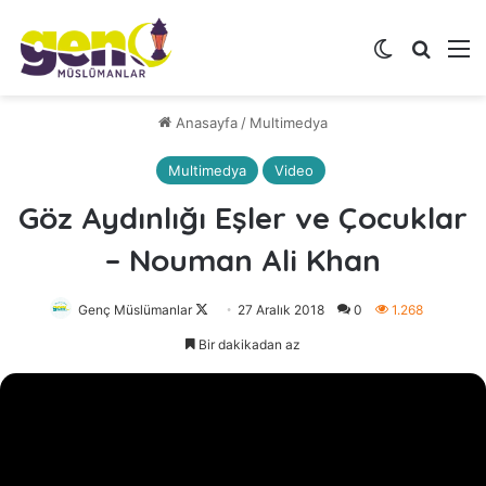
Dış görünü
Arama 
M
Anasayfa
/
Multimedya
Multimedya
Video
Göz Aydınlığı Eşler ve Çocuklar
– Nouman Ali Khan
Genç Müslümanlar
Follow
27 Aralık 2018
0
1.268
on
Bir dakikadan az
X