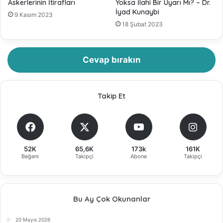
Askerlerinin İtirafları
Yoksa İlahi Bir Uyarı Mı? – Dr.
İyad Kunaybi
9 Kasım 2023
18 Şubat 2023
Cevap bırakın
Takip Et
52K
65,6K
173k
161K
Beğeni
Takipçi
Abone
Takipçi
Bu Ay Çok Okunanlar
20 Mayıs 2026