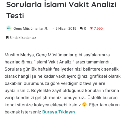
Sorularla İslami Vakit Analizi
Testi
Genç Müslümanlar
F
5 Nisan 2019
0
7.990
o
Bir dakikadan az
l
l
Muslim Medya, Genç Müslümanlar gibi sayfalarımıza
o
hazırladığımız “İslami Vakit Analizi” aracı tamamlandı..
w
Sorulara günlük haftalık faaliyetlerinizi belirterek senelik
o
olarak hangi işe ne kadar vakit ayırdığınızı grafiksel olarak
n
bakabilir, durumunuza göre verdiğimiz tavsiyelere
X
uyabilirsiniz. Böylelikle zayıf olduğunuz konuların farkına
varıp kendinizi geliştirmenizi umuyoruz.. Üstelik bu aracı
kendi sitenize kolayca ekleyebilirsiniz
Eğer tam ekran
bakmak isterseniz
Buraya Tıklayın