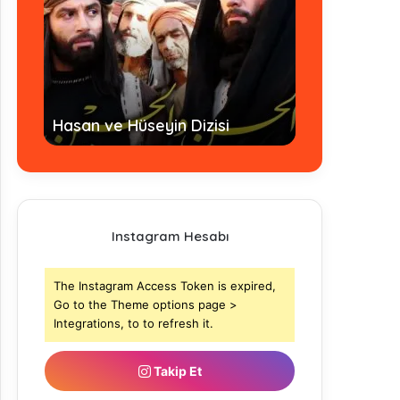
Hz. Ömer Dizi
Hasan ve Hüseyin Dizisi
- Tamamı
Instagram Hesabı
The Instagram Access Token is expired,
Go to the Theme options page >
Integrations, to to refresh it.
Takip Et