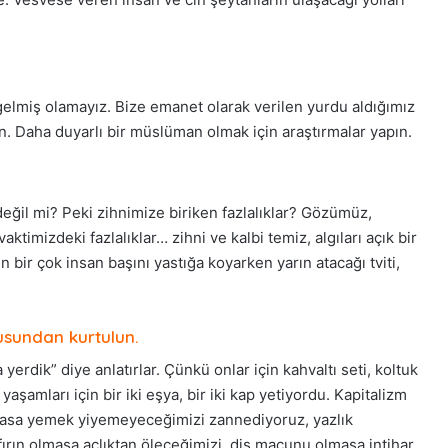
 gelmiş olamayız. Bize emanet olarak verilen yurdu aldığımız
n. Daha duyarlı bir müslüman olmak için araştırmalar yapın.
eğil mi? Peki zihnimize biriken fazlalıklar? Gözümüz,
imizdeki fazlalıklar… zihni ve kalbi temiz, algıları açık bir
 bir çok insan başını yastığa koyarken yarın atacağı tviti,
usundan kurtulun.
yerdik” diye anlatırlar. Çünkü onlar için kahvaltı seti, koltuk
aşamları için bir iki eşya, bir iki kap yetiyordu. Kapitalizm
olmasa yemek yiyemeyeceğimizi zannediyoruz, yazlık
ırın olmasa açlıktan öleceğimizi, diş macunu olmasa intihar