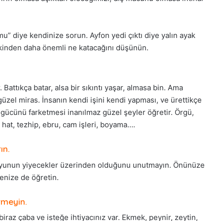
u” diye kendinize sorun. Ayfon yedi çıktı diye yalın ayak
Arapça ile Rap’i
ekinden daha önemli ne katacağını düşünün.
uran genç yetenek:
Bakara Suresi Tefsiri -
 Salam
Nouman Ali Khan
. Battıkça batar, alsa bir sıkıntı yaşar, almasa bin. Ama
güzel miras. İnsanın kendi işini kendi yapması, ve ürettikçe
gücünü farketmesi inanılmaz güzel şeyler öğretir. Örgü,
i, hat, tezhip, ebru, cam işleri, boyama….
ın.
 oyunun yiyecekler üzerinden olduğunu unutmayın. Önünüze
enize de öğretin.
rmeyin.
iraz çaba ve isteğe ihtiyacınız var. Ekmek, peynir, zeytin,