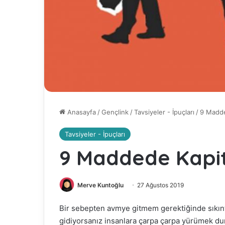
Anasayfa
/
Gençlink
/
Tavsiyeler - İpuçları
/
9 Madde
Tavsiyeler - İpuçları
9 Maddede Kapit
Merve Kuntoğlu
27 Ağustos 2019
Bir sebepten avmye gitmem gerektiğinde sıkınt
gidiyorsanız insanlara çarpa çarpa yürümek du