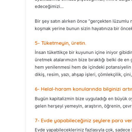
edeceğimizi…
Bir şey satın alırken önce “gerçekten lüzumlu m
Fasih 
koşmak yerine bunun sizin hayatınıza bir önc
buluşt
Abdou
5- Tüketmeyin, üretin.
İnsan tükettikçe bir kuyunun içine iniyor gibidir
üretmek atalarımızın bize bıraktığı belki de en 
hem yenilenmesi hem de içindeki potansiyelin 
dikiş, resim, yazı, ahşap işleri, çömlekçilik, çin
6- Helal-haram konularında bilginizi artır
Bugün kapitalizmin bize uyguladığı en büyük
gelen herşeyi yemeyin, araştırın, öğrenin, çevr
7- Evde yapabileceğiniz şeylere para ve
Evde yapabilecekleriniz fazlasıyla çok, sadece b