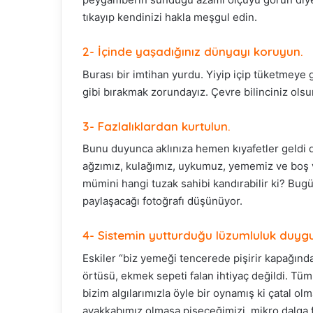
tıkayıp kendinizi hakla meşgul edin.
2- İçinde yaşadığınız dünyayı koruyun.
Burası bir imtihan yurdu. Yiyip içip tüketmeye
gibi bırakmak zorundayız. Çevre bilinciniz olsu
3- Fazlalıklardan kurtulun.
Bunu duyunca aklınıza hemen kıyafetler geldi d
ağzımız, kulağımız, uykumuz, yememiz ve boş vakt
mümini hangi tuzak sahibi kandırabilir ki? Bugün
paylaşacağı fotoğrafı düşünüyor.
4- Sistemin yutturduğu lüzumluluk duyg
Eskiler “biz yemeği tencerede pişirir kapağında 
örtüsü, ekmek sepeti falan ihtiyaç değildi. Tüm y
bizim algılarımızla öyle bir oynamış ki çatal 
ayakkabımız olmasa pişeceğimizi, mikro dalga f