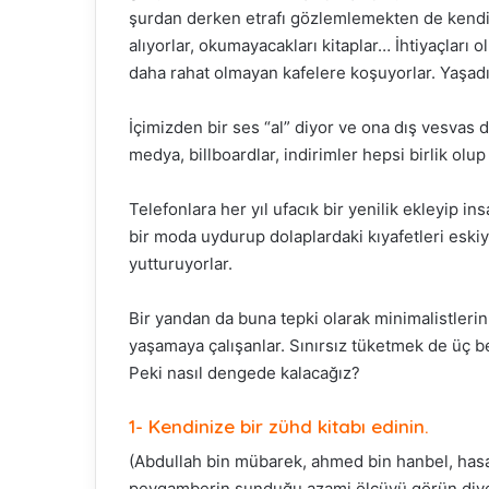
şurdan derken etrafı gözlemlemekten de kendin
alıyorlar, okumayacakları kitaplar… İhtiyaçları o
daha rahat olmayan kafelere koşuyorlar. Yaşadığ
İçimizden bir ses “al” diyor ve ona dış vesvas 
medya, billboardlar, indirimler hepsi birlik olup fıs
Telefonlara her yıl ufacık bir yenilik ekleyip ins
bir moda uydurup dolaplardaki kıyafetleri eskiy
yutturuyorlar.
Bir yandan da buna tepki olarak minimalistlerin 
yaşamaya çalışanlar. Sınırsız tüketmek de üç b
Peki nasıl dengede kalacağız?
1- Kendinize bir zühd kitabı edinin.
(Abdullah bin mübarek, ahmed bin hanbel, hasa
peygamberin sunduğu azami ölçüyü görün diye. 