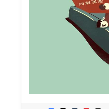
Facebook
X
Tumblr
Pinterest
E-Posta ile paylaş