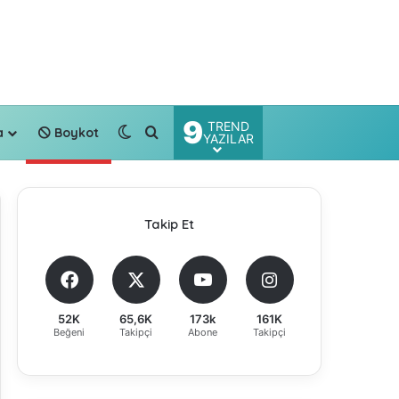
9
TREND
Dış görünümü değiştir
Arama yap ...
a
Boykot
YAZILAR
Takip Et
52K
65,6K
173k
161K
Beğeni
Takipçi
Abone
Takipçi