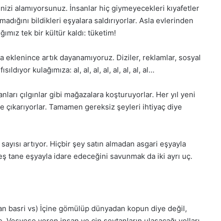
izi alamıyorsunuz. İnsanlar hiç giymeyecekleri kıyafetler
lmadığını bildikleri eşyalara saldırıyorlar. Asla evlerinden
ımız tek bir kültür kaldı: tüketim!
da eklenince artık dayanamıyoruz. Diziler, reklamlar, sosyal
ıldıyor kulağımıza: al, al, al, al, al, al, al, al…
anları çılgınlar gibi mağazalara koşturuyorlar. Her yıl yeni
e çıkarıyorlar. Tamamen gereksiz şeyleri ihtiyaç diye
sayısı artıyor. Hiçbir şey satın almadan asgari eşyayla
eş tane eşyayla idare edeceğini savunmak da iki ayrı uç.
n basri vs) İçine gömülüp dünyadan kopun diye değil,
Vesvese veren insan ve cin şeytanların ulaşacağı yolları