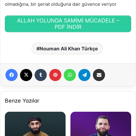
olmadığına, bir şeriat olduğuna dair güvence veriyor
ALLAH YOLUNDA SAMİMİ MÜCADELE –
PDF İNDİR
Nouman Ali Khan Türkçe
Facebook
X
Tumblr
Pinterest
WhatsApp
Telegram
E-Posta ile paylaş
Benze Yazılar