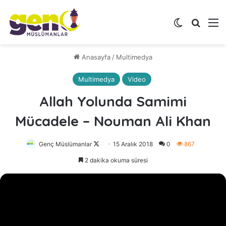
Dış görünü
Arama 
M
Anasayfa
/
Multimedya
Multimedya
Video
Allah Yolunda Samimi
Mücadele – Nouman Ali Khan
Genç Müslümanlar
Follow
15 Aralık 2018
0
867
on
2 dakika okuma süresi
X