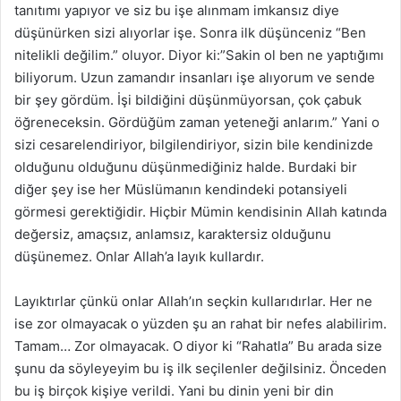
tanıtımı yapıyor ve siz bu işe alınmam imkansız diye
düşünürken sizi alıyorlar işe. Sonra ilk düşünceniz “Ben
nitelikli değilim.” oluyor. Diyor ki:”Sakin ol ben ne yaptığımı
biliyorum. Uzun zamandır insanları işe alıyorum ve sende
bir şey gördüm. İşi bildiğini düşünmüyorsan, çok çabuk
öğreneceksin. Gördüğüm zaman yeteneği anlarım.” Yani o
sizi cesarelendiriyor, bilgilendiriyor, sizin bile kendinizde
olduğunu olduğunu düşünmediğiniz halde. Burdaki bir
diğer şey ise her Müslümanın kendindeki potansiyeli
görmesi gerektiğidir. Hiçbir Mümin kendisinin Allah katında
değersiz, amaçsız, anlamsız, karaktersiz olduğunu
düşünemez. Onlar Allah’a layık kullardır.
Layıktırlar çünkü onlar Allah’ın seçkin kullarıdırlar. Her ne
ise zor olmayacak o yüzden şu an rahat bir nefes alabilirim.
Tamam… Zor olmayacak. O diyor ki “Rahatla” Bu arada size
şunu da söyleyeyim bu iş ilk seçilenler değilsiniz. Önceden
bu iş birçok kişiye verildi. Yani bu dinin yeni bir din