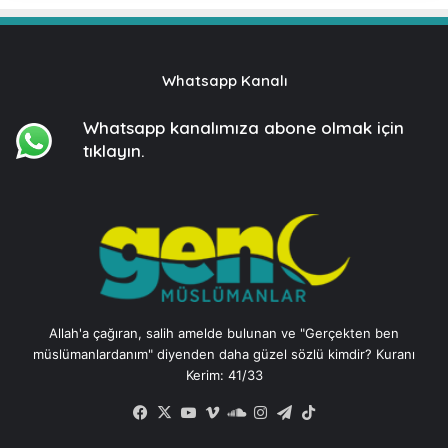
Whatsapp Kanalı
Whatsapp kanalımıza
abone olmak için
tıklayın.
Allah'a çağıran, salih amelde bulunan ve "Gerçekten ben
müslümanlardanım" diyenden daha güzel sözlü kimdir? Kuranı
Kerim: 41/33
Facebook
X
YouTube
Vimeo
SoundCloud
Instagram
Telegram
TikTok