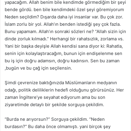
yapacağım. Allah benim bile kendimde görmediğim bir şeyi
bende gördü. ben bile kendimdeki özel şeyi göremiyorum
Neden seçildim? Dışarda daha iyi insanlar var. Bu çok zor.
İslam zorlu bir yol. Allah’ın benden istediği şey çok fazla.
Bunu yapamam. Allah’ın sonraki sözleri ne? “Allah sizin için
dinde zorluk kılmadı.” Herhangi bir rahatsızlık, zorlama vs.
Yani bir başka deyişle Allah kendisi sana diyor ki: Rahatla,
senin için kolaylaştıracağım, bunun için endişelenme sen
bu iş için doğru adamsın, doğru kadınsın. Sen bu zaman
,bugün ve bu çağ için seçilensin.
Şimdi çevrenize baktığınızda Müslümanların medyanın
odağı, politik deliliklerin hedefi olduğunu görürsünüz. Her
zaman İngiltere’ye seyahat ediyorum ama bu son
ziyaretimde detaylı bir şekilde sorguya çekildim.
“Burda ne arıyorsun?” Sorguya çekildim. “Neden
burdasın?” Bu daha önce olmamıştı. yani birçok şey