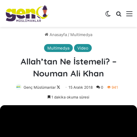
Dış görünü
Arama 
M
Anasayfa
/
Multimedya
Multimedya
Video
Allah’tan Ne İstemeli? –
Nouman Ali Khan
Genç Müslümanlar
Follow
15 Aralık 2018
0
941
on
1 dakika okuma süresi
X