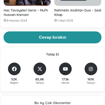
Hac Tavsiyeleri Serisi – Mufti
Rahmetin Anahtarı Dua – Sesli
Hussain Kamani
Kitap
8 Haziran 2024
1 Mart 2025
Cevap bırakın
Takip Et
52K
65,6K
173k
161K
Beğeni
Takipçi
Abone
Takipçi
Bu Ay Çok Okunanlar