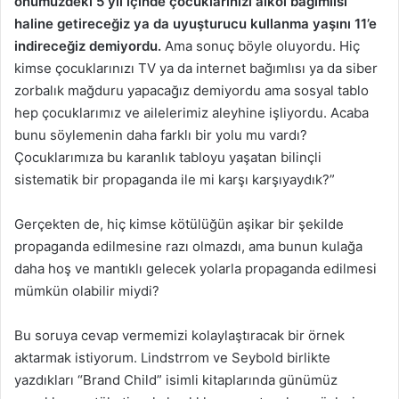
önümüzdeki 5 yıl içinde çocuklarınızı alkol bağımlısı
haline getireceğiz ya da uyuşturucu kullanma yaşını 11’e
indireceğiz demiyordu.
Ama sonuç böyle oluyordu. Hiç
kimse çocuklarınızı TV ya da internet bağımlısı ya da siber
zorbalık mağduru yapacağız demiyordu ama sosyal tablo
hep çocuklarımız ve ailelerimiz aleyhine işliyordu. Acaba
bunu söylemenin daha farklı bir yolu mu vardı?
Çocuklarımıza bu karanlık tabloyu yaşatan bilinçli
sistematik bir propaganda ile mi karşı karşıyaydık?”
Gerçekten de, hiç kimse kötülüğün aşikar bir şekilde
propaganda edilmesine razı olmazdı, ama bunun kulağa
daha hoş ve mantıklı gelecek yolarla propaganda edilmesi
mümkün olabilir miydi?
Bu soruya cevap vermemizi kolaylaştıracak bir örnek
aktarmak istiyorum. Lindstrrom ve Seybold birlikte
yazdıkları “Brand Child” isimli kitaplarında günümüz