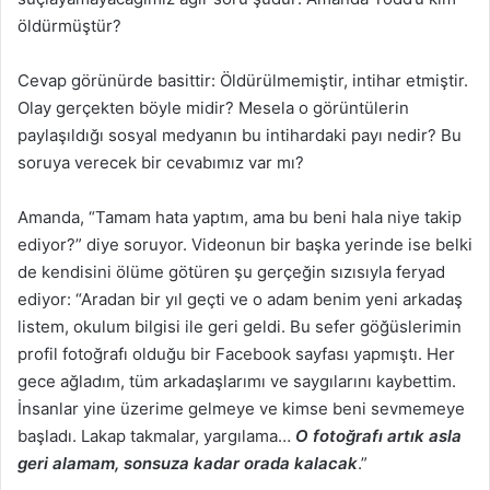
öldürmüştür?
Cevap görünürde basittir: Öldürülmemiştir, intihar etmiştir.
Olay gerçekten böyle midir? Mesela o görüntülerin
paylaşıldığı sosyal medyanın bu intihardaki payı nedir? Bu
soruya verecek bir cevabımız var mı?
Amanda, “Tamam hata yaptım, ama bu beni hala niye takip
ediyor?” diye soruyor. Videonun bir başka yerinde ise belki
de kendisini ölüme götüren şu gerçeğin sızısıyla feryad
ediyor: “Aradan bir yıl geçti ve o adam benim yeni arkadaş
listem, okulum bilgisi ile geri geldi. Bu sefer göğüslerimin
profil fotoğrafı olduğu bir Facebook sayfası yapmıştı. Her
gece ağladım, tüm arkadaşlarımı ve saygılarını kaybettim.
İnsanlar yine üzerime gelmeye ve kimse beni sevmemeye
başladı. Lakap takmalar, yargılama…
O fotoğrafı artık asla
geri alamam, sonsuza kadar orada kalacak
.”