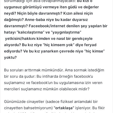
sorulmadığı için asla cevaplanmayacaktı:
Bu kızı o
uygunsuz görüntüyü vermeye iten güdü ve değerler
neydi? Niçin böyle davranmıştı? Kızın ailesi niçin
dağılmıştı? Anne-baba niye bu kadar duyarsız
davranmıştı? Faceebook/internet denilen şey yapılan bir
hatayı “kalıcılaştırma” ve “yaygınlaştırma”
yetkisini/hakkını kimden ve nasıl bir gerekçeyle
alıyordu? Bu kız niye “hiç kimsem yok” diye feryad
ediyordu? Ve bu kız yanarken çevrede niye “hiç kimse”
yoktu?
Bu soruları arttırmak mümkündür. Ama sormak istediğim
bir soru da şudur: Bu intiharda örneğin facebook’u
suçlamamız ve facebook’un bu uygulamasına izin veren
mercileri suçlamamız mümkün olabilecek midir?
Günümüzde cinayetler (sadece fiziksel anlamdaki bir
cinayetten bahsetmiyorum)
“ortaklaşa”
işleniyor. Bu fikir