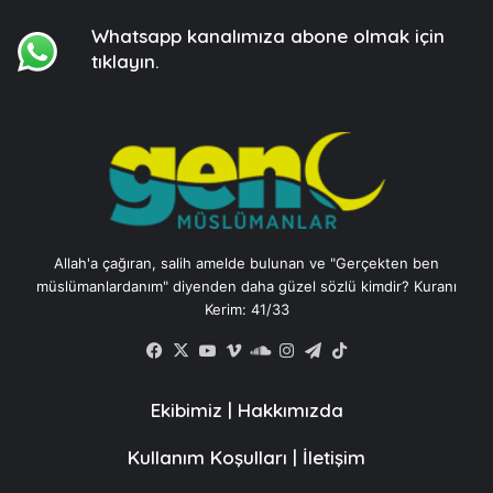
Whatsapp kanalımıza
abone olmak için
tıklayın.
Allah'a çağıran, salih amelde bulunan ve "Gerçekten ben
müslümanlardanım" diyenden daha güzel sözlü kimdir? Kuranı
Kerim: 41/33
Facebook
X
YouTube
Vimeo
SoundCloud
Instagram
Telegram
TikTok
Ekibimiz
|
Hakkımızda
Kullanım Koşulları
|
İletişim