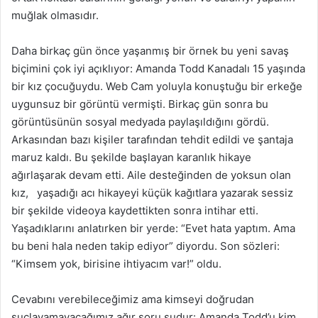
muğlak olmasıdır.
Daha birkaç gün önce yaşanmış bir örnek bu yeni savaş
biçimini çok iyi açıklıyor: Amanda Todd Kanadalı 15 yaşında
bir kız çocuğuydu. Web Cam yoluyla konuştuğu bir erkeğe
uygunsuz bir görüntü vermişti. Birkaç gün sonra bu
görüntüsünün sosyal medyada paylaşıldığını gördü.
Arkasından bazı kişiler tarafından tehdit edildi ve şantaja
maruz kaldı. Bu şekilde başlayan karanlık hikaye
ağırlaşarak devam etti. Aile desteğinden de yoksun olan
kız, yaşadığı acı hikayeyi küçük kağıtlara yazarak sessiz
bir şekilde videoya kaydettikten sonra intihar etti.
Yaşadıklarını anlatırken bir yerde: “Evet hata yaptım. Ama
bu beni hala neden takip ediyor” diyordu. Son sözleri:
“Kimsem yok, birisine ihtiyacım var!” oldu.
Cevabını verebileceğimiz ama kimseyi doğrudan
suçlayamayacağımız ağır soru şudur: Amanda Todd’u kim