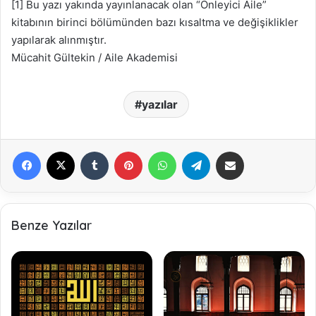
[1] Bu yazı yakında yayınlanacak olan “Önleyici Aile”
kitabının birinci bölümünden bazı kısaltma ve değişiklikler
yapılarak alınmıştır.
Mücahit Gültekin / Aile Akademisi
yazılar
Facebook
X
Tumblr
Pinterest
WhatsApp
Telegram
E-Posta ile paylaş
Benze Yazılar