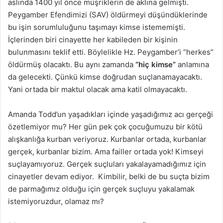
aslında 1400 yıl önce müşriklerin de aklına gelmişti.
Peygamber Efendimizi (SAV) öldürmeyi düşündüklerinde
bu işin sorumluluğunu taşımayı kimse istememişti.
İçlerinden biri cinayette her kabileden bir kişinin
bulunmasını teklif etti. Böylelikle Hz. Peygamber’i “herkes”
öldürmüş olacaktı. Bu aynı zamanda
“hiç kimse”
anlamına
da gelecekti. Çünkü kimse doğrudan suçlanamayacaktı.
Yani ortada bir maktul olacak ama katil olmayacaktı.
Amanda Todd’un yaşadıkları içinde yaşadığımız acı gerçeği
özetlemiyor mu? Her gün pek çok çocuğumuzu bir kötü
alışkanlığa kurban veriyoruz. Kurbanlar ortada, kurbanlar
gerçek, kurbanlar bizim. Ama failler ortada yok! Kimseyi
suçlayamıyoruz. Gerçek suçluları yakalayamadığımız için
cinayetler devam ediyor. Kimbilir, belki de bu suçta bizim
de parmağımız olduğu için gerçek suçluyu yakalamak
istemiyoruzdur, olamaz mı?