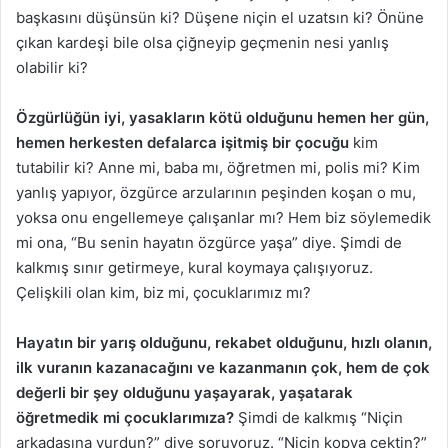
başkasını düşünsün ki? Düşene niçin el uzatsın ki? Önüne
çıkan kardeşi bile olsa çiğneyip geçmenin nesi yanlış
olabilir ki?
Özgürlüğün iyi, yasakların kötü olduğunu hemen her gün,
hemen herkesten defalarca işitmiş bir çocuğu
kim
tutabilir ki? Anne mi, baba mı, öğretmen mi, polis mi? Kim
yanlış yapıyor, özgürce arzularının peşinden koşan o mu,
yoksa onu engellemeye çalışanlar mı? Hem biz söylemedik
mi ona, “Bu senin hayatın özgürce yaşa” diye. Şimdi de
kalkmış sınır getirmeye, kural koymaya çalışıyoruz.
Çelişkili olan kim, biz mi, çocuklarımız mı?
Hayatın bir yarış olduğunu, rekabet olduğunu, hızlı olanın,
ilk vuranın kazanacağını ve kazanmanın çok, hem de çok
değerli bir şey olduğunu yaşayarak, yaşatarak
öğretmedik mi çocuklarımıza?
Şimdi de kalkmış “Niçin
arkadaşına vurdun?” diye soruyoruz. “Niçin kopya çektin?”