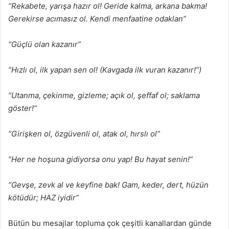
“Rekabete, yarışa hazır ol! Geride kalma, arkana bakma!
Gerekirse acımasız ol. Kendi menfaatine odaklan”
“Güçlü olan kazanır”
“Hızlı ol, ilk yapan sen ol! (Kavgada ilk vuran kazanır!”)
“Utanma, çekinme, gizleme; açık ol, şeffaf ol; saklama
göster!”
“Girişken ol, özgüvenli ol, atak ol, hırslı ol”
“Her ne hoşuna gidiyorsa onu yap! Bu hayat senin!”
“Gevşe, zevk al ve keyfine bak! Gam, keder, dert, hüzün
kötüdür; HAZ iyidir”
Bütün bu mesajlar topluma çok çeşitli kanallardan günde