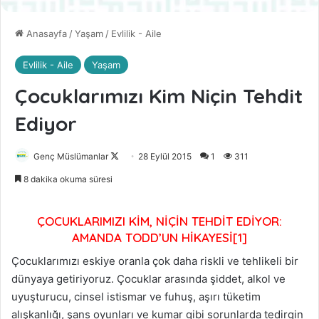
Anasayfa
/
Yaşam
/
Evlilik - Aile
Evlilik - Aile
Yaşam
Çocuklarımızı Kim Niçin Tehdit
Ediyor
Genç Müslümanlar
F
28 Eylül 2015
1
311
o
8 dakika okuma süresi
l
l
ÇOCUKLARIMIZI KİM, NİÇİN TEHDİT EDİYOR:
o
AMANDA TODD’UN HİKAYESİ[1]
w
o
Çocuklarımızı eskiye oranla çok daha riskli ve tehlikeli bir
n
dünyaya getiriyoruz. Çocuklar arasında şiddet, alkol ve
X
uyuşturucu, cinsel istismar ve fuhuş, aşırı tüketim
alışkanlığı, şans oyunları ve kumar gibi sorunlarda tedirgin