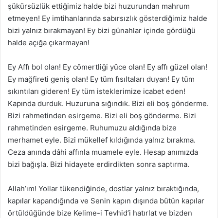
şükürsüzlük ettiğimiz halde bizi huzurundan mahrum
etmeyen! Ey imtihanlarında sabırsızlık gösterdiğimiz halde
bizi yalnız bırakmayan! Ey bizi günahlar içinde gördüğü
halde açığa çıkarmayan!
Ey Affı bol olan! Ey cömertliği yüce olan! Ey affı güzel olan!
Ey mağfireti geniş olan! Ey tüm fısıltaları duyan! Ey tüm
sıkıntıları gideren! Ey tüm isteklerimize icabet eden!
Kapında durduk. Huzuruna sığındık. Bizi eli boş gönderme.
Bizi rahmetinden esirgeme. Bizi eli boş gönderme. Bizi
rahmetinden esirgeme. Ruhumuzu aldığında bize
merhamet eyle. Bizi mükellef kıldığında yalnız bırakma.
Ceza anında dâhi affınla muamele eyle. Hesap anımızda
bizi bağışla. Bizi hidayete erdirdikten sonra saptırma.
Allah’ım! Yollar tükendiğinde, dostlar yalnız bıraktığında,
kapılar kapandığında ve Senin kapın dışında bütün kapılar
örtüldüğünde bize Kelime-i Tevhid’i hatırlat ve bizden