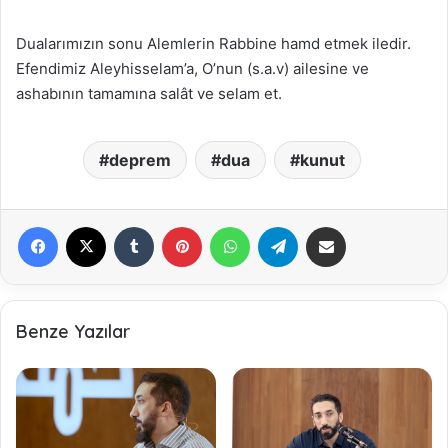
Dualarımızın sonu Alemlerin Rabbine hamd etmek iledir.
Efendimiz Aleyhisselam’a, O’nun (s.a.v) ailesine ve
ashabının tamamına salât ve selam et.
deprem
dua
kunut
Facebook
X
Tumblr
Pinterest
WhatsApp
Telegram
E-Posta ile paylaş
Benze Yazılar