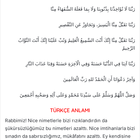
رَبَّنَا لَا تُؤَاخِذْنَا بِذُنُوبِنَا وَلَا بِمَا فَعَلَهُ السُّفَهَاءُ مِنَّا
رَبَّنَا تَقَبَّلْ مِنَّا الْيَسِيرَ، وَتَجَاوَزْ عَنِ التَّقْصِيرِ
رَبَّنَا تَقَبَّلْ مِنَّا إِنَّكَ أَنْتَ السَّمِيعُ الْعَلِيمُ وَتُبْ عَلَيْنَا إِنَّكَ أَنْتَ التَّوَّابُ
الرَّحِيمُ
رَبَّنَا آتِنَا فِي الدُّنْيَا حَسَنَةً وَفِي الْآخِرَةِ حَسَنَةً وَقِنَا عَذَابَ النَّارِ
وَآخِرُ دَعْوَانَا أَنِ الْحَمْدُ للهِ رَبِّ الْعَالَمِينَ
وَصَلِّ اللَّهُمَّ وَسَلِّمْ عَلَى سَيِّدِنَا مُحَمَّدٍ وَعَلَى آَلِهِ وَصَحْبِهِ أَجْمَعِينَ
TÜRKÇE ANLAMI
Rabbimiz! Nice nimetlerle bizi rızıklandırdın da
şükürsüzlüğümüz bu nimetleri azalttı. Nice imtihanlarla bizi
sınadın da sabırsızlığımız, mükâfatını azalttı. Ey kendisine