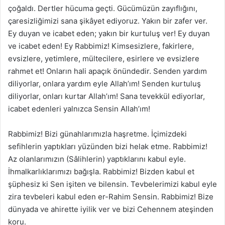
çoğaldı. Dertler hücuma geçti. Gücümüzün zayıflığını,
çaresizliğimizi sana şikâyet ediyoruz. Yakın bir zafer ver.
Ey duyan ve icabet eden; yakın bir kurtuluş ver! Ey duyan
ve icabet eden! Ey Rabbimiz! Kimsesizlere, fakirlere,
evsizlere, yetimlere, mültecilere, esirlere ve evsizlere
rahmet et! Onların hali apaçık önündedir. Senden yardım
diliyorlar, onlara yardım eyle Allah’ım! Senden kurtuluş
diliyorlar, onları kurtar Allah’ım! Sana tevekkül ediyorlar,
icabet edenleri yalnızca Sensin Allah’ım!
Rabbimiz! Bizi günahlarımızla haşretme. İçimizdeki
sefihlerin yaptıkları yüzünden bizi helak etme. Rabbimiz!
Az olanlarımızın (Sâlihlerin) yaptıklarını kabul eyle.
İhmalkarlıklarımızı bağışla. Rabbimiz! Bizden kabul et
şüphesiz ki Sen işiten ve bilensin. Tevbelerimizi kabul eyle
zira tevbeleri kabul eden er-Rahim Sensin. Rabbimiz! Bize
dünyada ve ahirette iyilik ver ve bizi Cehennem ateşinden
koru.