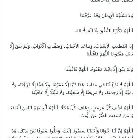
وَلَا تَسْلُبْنَا الْإِيمَانَ وَقَدْ عَرَّفْتَنَا
اَللَّهُمَّ ذَكِّرْنَا النُّطْقَ بِلَا اِلَهَ إِلَّا اللهِ
إِذَا انْقَطَعَتِ الْأَسْبَابُ، وَتَبَاعَدَ الْأَحْبَابُ، وَصُفِّدَتِ الْأَبْوَابُ، وَلَمْ يَبْقَ إِلَّا
بَابُكَ مَفْتُوحًا اَللَّهُمَّ فَاقْبَلْنَا
وَلَمْ يَبْقَ إِلَّا بَابُكَ مَفْتُوحًا اَللَّهُمَّ فَاقْبَلْنَا
اَللَّهُمَّ لَا تَدَعْ لَنَا فِي مَقَامِنَا هَذَا ذَنْبًا إِلَّا غَفَرْتَهُ، وَلَا هَمًّا إِلَّا فَرَّجْتَهُ، وَلَا
مَيْتًا إِلَّا رَحِمْتَهُ، وَلَا مَرِيضًا إِلَّا شَفَيْتَهُ، وَلَا مُبْتَلًا إِلَّا عَافَيْتَهُ،
اَللَّهُمَّ اشْفِ كُلَّ مَرِيضٍ، وَعَافِ كُلَّ مُبْتَلًا، اَللَّهُمَّ أَلْبِسْهُمْ لِبَاسَ الْعَافِيَةِ
يَا مَنْ كَشَفْتَ الضُّرَّ عَنْ أَيُّوبَ
اَللَّهُمَّ إِنَّ لَنَا إِخْوَانًا وَأَحْبَابًا سَبَقُونَا إِلَيْكَ، وَحَلُّوا ضُيُوفًا بَيْنَ يَدَيْكَ، هَذَا