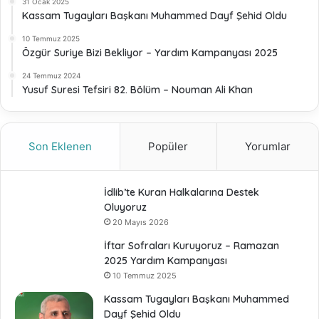
31 Ocak 2025
Kassam Tugayları Başkanı Muhammed Dayf Şehid Oldu
10 Temmuz 2025
Özgür Suriye Bizi Bekliyor – Yardım Kampanyası 2025
24 Temmuz 2024
Yusuf Suresi Tefsiri 82. Bölüm – Nouman Ali Khan
Son Eklenen
Popüler
Yorumlar
İdlib’te Kuran Halkalarına Destek
Oluyoruz
20 Mayıs 2026
İftar Sofraları Kuruyoruz – Ramazan
2025 Yardım Kampanyası
10 Temmuz 2025
Kassam Tugayları Başkanı Muhammed
Dayf Şehid Oldu