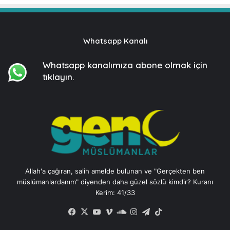
Whatsapp Kanalı
Whatsapp kanalımıza
abone olmak için
tıklayın.
Allah'a çağıran, salih amelde bulunan ve "Gerçekten ben
müslümanlardanım" diyenden daha güzel sözlü kimdir? Kuranı
Kerim: 41/33
Facebook
X
YouTube
Vimeo
SoundCloud
Instagram
Telegram
TikTok