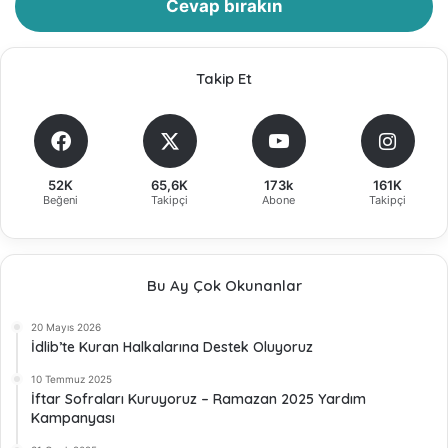
Cevap bırakın
Takip Et
52K
65,6K
173k
161K
Beğeni
Takipçi
Abone
Takipçi
Bu Ay Çok Okunanlar
20 Mayıs 2026
İdlib’te Kuran Halkalarına Destek Oluyoruz
10 Temmuz 2025
İftar Sofraları Kuruyoruz – Ramazan 2025 Yardım
Kampanyası