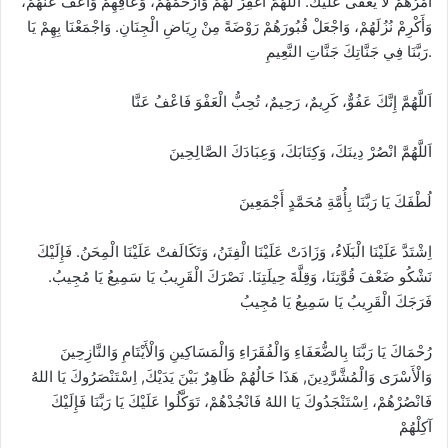
أَمْرُهُمْ لَا يَغْفَى عَلَيْكَ. اَللَّهُمَّ اغْفِرْ لَهُمْ وَارْحَمْهُمْ، وَعَافِهِمْ وَاعْفُ عَنْهُمْ،
وَأَكْرِمْ نُزُلَهُمْ، وَاجْعَلْ قُبُورَهُمْ رَوْضَةً مِنْ رِيَاضِ الْجِنَانِ. وَاجْمَعْنَا بِهِمْ يَا
رَبَّنَا فِي جَنَّاتِكَ جَنَّاتِ النَّعِيمِ.
اَللَّهُمَّ إِنَّكَ عَفُوٌّ، كَرِيمٌ، رَحِيمٌ، تُحِبُّ الْعَفْوَ فَاعْفُ عَنَّا
اَللَّهُمَّ انْصُرْ دِينَكَ، وَكِتَابَكَ، وَعِبَادَكَ الصَّالِحِينَ
لُطْفَكَ يَا رَبَّنَا بِأُمَّةِ مُحَمَّدٍ أَجْمَعِينَ
اِشْتَدَّ عَلَيْنَا الْبَلَاءُ، وَزَادَتْ عَلَيْنَا الْفِتَنُ، وَتَكَالَفتْ عَلَيْنَا الْمِحَنُ. فَإِلَيْكَ
نَشْكُو ضَعْفَ قُوَّتِنَا، وَقِلَّةَ حِيلَتِنَا. نَصْرَكَ الْقَرِيبُ يَا سَمِيعُ يَا مُجِيبُ.
فَرَجَكَ الْقَرِيبُ يَا سَمِيعُ يَا مُجِيبُ
رُحْمَاكَ يَا رَبَّنَا بِالضُّعَفَاءِ وَالْفُقَرَاءِ وَالْمَسَاكِينِ وَالْأَيْتَامِ وَالنَّازِحِينَ
وَالْأَسْرَى وَالْمُشَّرَّدِينَ, هَذَا حَالُهُمْ ظَاهِرٌ بَيْنَ يَدَيْكَ, اِسْتَنْصَرُوكَ يَا اللهُ
فَانْصُرْهُمْ، اِسْتَنْجَدُوكَ يَا اللهُ فَانْجُدْهُمْ، تَوَكَّلُوا عَلَيْكَ يَا رَبَّنَا فَإِلَيْكَ
آكِلْهُمْ