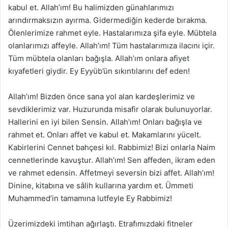
kabul et. Allah’ım! Bu halimizden günahlarımızı
arındırmaksızın ayırma. Gidermediğin kederde bırakma.
Ölenlerimize rahmet eyle. Hastalarımıza şifa eyle. Mübtela
olanlarımızı affeyle. Allah’ım! Tüm hastalarımıza ilacını içir.
Tüm mübtela olanları bağışla. Allah’ım onlara afiyet
kıyafetleri giydir. Ey Eyyüb’ün sıkıntılarını def eden!
Allah’ım! Bizden önce sana yol alan kardeşlerimiz ve
sevdiklerimiz var. Huzurunda misafir olarak bulunuyorlar.
Hallerini en iyi bilen Sensin. Allah’ım! Onları bağışla ve
rahmet et. Onları affet ve kabul et. Makamlarını yücelt.
Kabirlerini Cennet bahçesi kıl. Rabbimiz! Bizi onlarla Naim
cennetlerinde kavuştur. Allah’ım! Sen affeden, ikram eden
ve rahmet edensin. Affetmeyi seversin bizi affet. Allah’ım!
Dinine, kitabına ve sâlih kullarına yardım et. Ümmeti
Muhammed’in tamamına lutfeyle Ey Rabbimiz!
Üzerimizdeki imtihan ağırlaştı. Etrafımızdaki fitneler