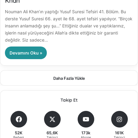
Khan
Nouman Ali Khan’ın yaptığı Yusuf Suresi Tefsiri 41. Bölüm. Bu
derste Yusuf Suresi 66. ayet ile 68. ayet tefsiri yapılıyor. “Birçok
insanın anlamadığı şey şu…” Ettiğiniz dualar ve yaptıklarınız,
işlerin nasıl yürüyeceğini Allah’a dikte ettiğiniz bir garanti
değildir. Siz sadece…
Devamını Oku »
Daha Fazla Yükle
Takip Et
52K
65,6K
173k
161K
Beğeni
Takipçi
Abone
Takipçi