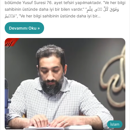
bölümde Yusuf Suresi 76. ayet tefsiri yapılmaktadır. “Ve her bilgi
sahibinin üstünde daha iyi bir bilen vardır.” “وَفَوْقَ كُلِّ ذ۪ي عِلْمٍ
عَل۪يمٌ”, “Ve her bilgi sahibinin üstünde daha iyi bir…
Devamını Oku »
İslam