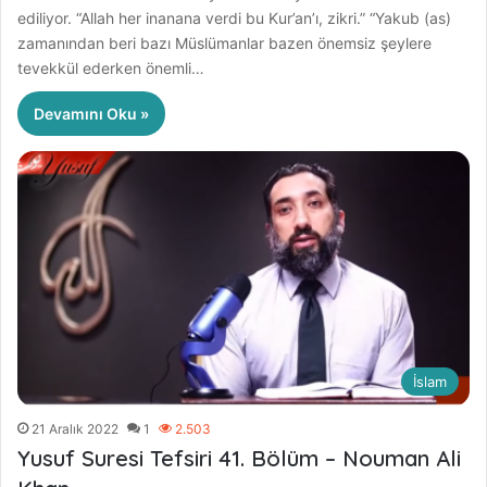
ediliyor. “Allah her inanana verdi bu Kur’an’ı, zikri.” “Yakub (as)
zamanından beri bazı Müslümanlar bazen önemsiz şeylere
tevekkül ederken önemli…
Devamını Oku »
İslam
21 Aralık 2022
1
2.503
Yusuf Suresi Tefsiri 41. Bölüm – Nouman Ali