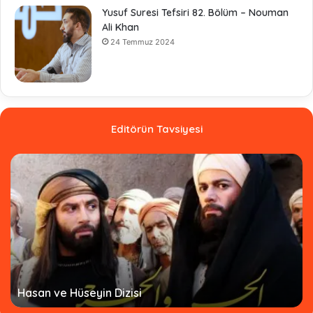
Yusuf Suresi Tefsiri 82. Bölüm – Nouman
Ali Khan
24 Temmuz 2024
Editörün Tavsiyesi
Hz. Ömer Dizisi Türkçe Altyazılı - Tamamı