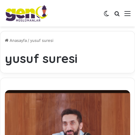
Dış görünü
Arama 
M
Anasayfa
/
yusuf suresi
yusuf suresi