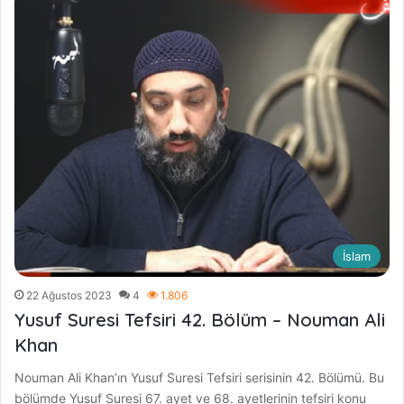
İslam
22 Ağustos 2023
4
1.806
Yusuf Suresi Tefsiri 42. Bölüm – Nouman Ali
Khan
Nouman Ali Khan’ın Yusuf Suresi Tefsiri serisinin 42. Bölümü. Bu
bölümde Yusuf Suresi 67. ayet ve 68. ayetlerinin tefsiri konu