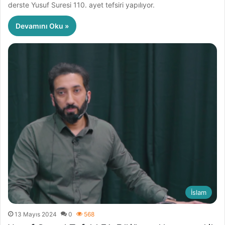
derste Yusuf Suresi 110. ayet tefsiri yapılıyor.
Devamını Oku »
İslam
13 Mayıs 2024
0
568