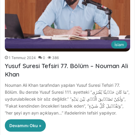
İslam
1 Temmuz 2024
0
386
Yusuf Suresi Tefsiri 77. Bölüm – Nouman Ali
Khan
Nouman Ali Khan tarafından yapılan Yusuf Suresi Tefsiri 77.
Bölüm. Bu derste Yusuf Suresi 111. ayetteki “مَا كَانَ حَد۪يثًا يُفْتَرٰى”,
uydurulabilecek bir söz değildir.” “وَلٰكِنْ تَصْد۪يقَ الَّذ۪ي بَيْنَ يَدَيْهِ“,
“Fakat kendinden öncekileri tasdik eden”, “وَتَفْص۪يلَ كُلِّ شَيْءٍ“,
“her şeyi ayrı ayrı açıklayan…” ifadelerinin tefsiri yapılıyor.
Devamını Oku »