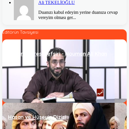
Ali TEKELİOĞLU
Duanızı kabul edeyim yerine duanıza cevap
vereyim olması ger...
Editörün Tavsiyesi
Bakara Suresi Tefsiri - Nouman Ali Khan
Hasan ve Hüseyin Dizisi