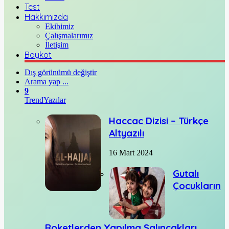
Test
Hakkımızda
Ekibimiz
Çalışmalarımız
İletişim
Boykot
Dış görünümü değiştir
Arama yap ...
9
Trend
Yazılar
Haccac Dizisi – Türkçe
Altyazılı
16 Mart 2024
Gutalı
Çocukların
Roketlerden Yapılma Salıncakları