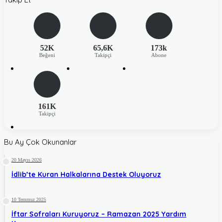
52K
65,6K
173k
Beğeni
Takipçi
Abone
161K
Takipçi
Bu Ay Çok Okunanlar
20 Mayıs 2026
İdlib’te Kuran Halkalarına Destek Oluyoruz
10 Temmuz 2025
İftar Sofraları Kuruyoruz – Ramazan 2025 Yardım