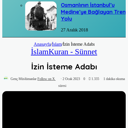
Osmanlının İstanbul’u
Medine’ye Bağlayan Tren
Yolu
27 Aralık 2018
Anasayfa
/
İslam
/
İzin İsteme Adabı
İslam
Kuran - Sünnet
İzin İsteme Adabı
Genç Müslümanlar
Follow on X
2 Ocak 2023
0
1.335
1 dakika okuma
süresi