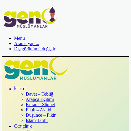
Menü
Arama yap ...
Dış görünümü değiştir
İslam
Davet – Tebliğ
Arapça Eğitimi
Kuran – Sünnet
Fıkıh – Akaid
Düşünce – Fikir
İslam Tarihi
Gençlink