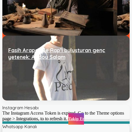
Fasih Arapça ile Rap’i buluşturan genç
yetenek: Abdou Salam
Instagram Hesabı
The Instagram Access Token is expired, Go to the Theme options
page > Integrations, to to refresh it.
Takip Et
Whatsapp Kanalı