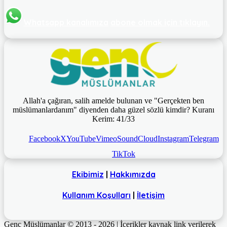
Whatsapp kanalımıza
abone olmak için tıklayın.
Allah'a çağıran, salih amelde bulunan ve "Gerçekten ben
müslümanlardanım" diyenden daha güzel sözlü kimdir? Kuranı
Kerim: 41/33
Facebook
X
YouTube
Vimeo
SoundCloud
Instagram
Telegram
TikTok
Ekibimiz
|
Hakkımızda
Kullanım Koşulları
|
İletişim
Genç Müslümanlar © 2013 - 2026 | İçerikler kaynak link verilerek