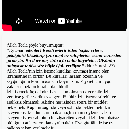
Allah Teala şöyle buyurmuştur:
“Ey iman edenler! Kendi evlerinizden başka evlere,
geldiğinizi hissettirip (izin alıp) ev sahiplerine selâm vermeden
girmeyin. Bu davranış sizin için daha hayırlıdır. Düşünüp
anlayasınız diye size böyle öğüt veriliyor.”
(Nur Suresi, 27)
Allah Teala’nın izin isteme kuralları koyması insana olan
ikramlarından biridir. Bu kuralları insanın özelinin ve
saygınlığının korunması için koymuştur. Ziyaret için uygun
vakti seçmek bu kurallardan biridir.
İzin istemek üç defadır. Fazlasının olmaması gerektir. İzin
verilirse girilir verilmezse geri dönülür. İzin isteme sürekli ve
aralıksız olmamalı. Aksine her izinden sonra bir müddet
beklemeli. Kapının sağında veya solunda beklenmeli. İzin
isteyen kişi kendini tanıtmak amaçlı ismini söylemeli. İzin
isteyen kişi ev sahibinin bu ziyaretten veyahut izinden rahatsız
olduğunu anlarsa oradan ayrılmalıdır. Eve girdiğinde ise ev
halkına selam verilmelidir.