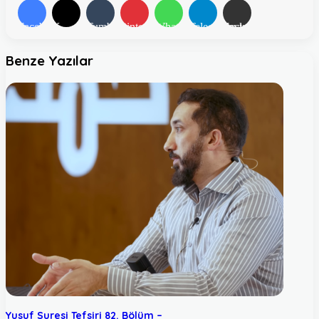
Facebook
X
Tumblr
Pinterest
WhatsApp
Telegram
E-Posta ile paylaş
Benze Yazılar
Yusuf Suresi Tefsiri 82. Bölüm –