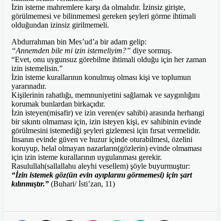
İzin isteme mahremlere karşı da olmalıdır. İzinsiz girişte,
görülmemesi ve bilinmemesi gereken şeyleri görme ihtimali
olduğundan izinsiz girilmemeli.
Abdurrahman bin Mes’ud’a bir adam gelip:
“Annemden bile mi izin istemeliyim?”
diye sormuş.
“Evet, onu uygunsuz görebilme ihtimali olduğu için her zaman
izin istemelisin.”
İzin isteme kurallarının konulmuş olması kişi ve toplumun
yararınadır.
Kişilerinin rahatlığı, memnuniyetini sağlamak ve saygınlığını
korumak bunlardan birkaçıdır.
İzin isteyen(misafir) ve izin veren(ev sahibi) arasında herhangi
bir sıkıntı olmaması için, izin isteyen kişi, ev sahibinin evinde
görülmesini istemediği şeyleri gizlemesi için fırsat vermelidir.
İnsanın evinde güven ve huzur içinde oturabilmesi, özelini
koruyup, helal olmayan nazarların(gözlerin) evinde olmaması
için izin isteme kurallarının uygulanması gerekir.
Rasulullah(sallallahu aleyhi vesellem) şöyle buyurmuştur:
“İzin istemek göz(ün evin ayıplarını görmemesi) için şart
kılınmıştır.”
(Buhari/ İsti’zan, 11)