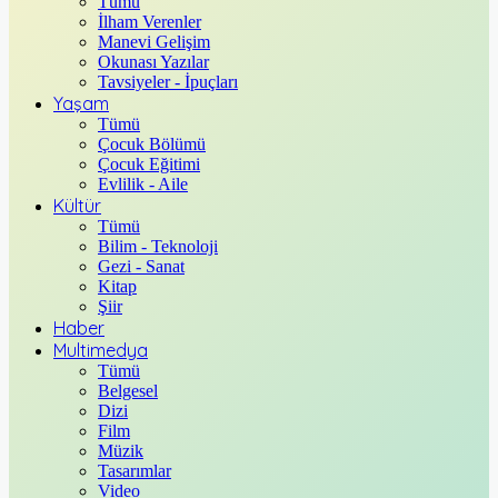
Tümü
İlham Verenler
Manevi Gelişim
Okunası Yazılar
Tavsiyeler - İpuçları
Yaşam
Tümü
Çocuk Bölümü
Çocuk Eğitimi
Evlilik - Aile
Kültür
Tümü
Bilim - Teknoloji
Gezi - Sanat
Kitap
Şiir
Haber
Multimedya
Tümü
Belgesel
Dizi
Film
Müzik
Tasarımlar
Video