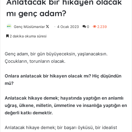
Anlatacak bir hikayen olacak
mı genç adam?
Genç Müslümanlar
F
4 Ocak 2023
0
2.239
o
2 dakika okuma süresi
l
l
Genç adam, bir gün büyüyeceksin, yaşlanacaksın.
o
Çocukların, torunların olacak.
w
o
Onlara anlatacak bir hikayen olacak mı? Hiç düşündün
n
mü?
X
Anlatacak hikaye demek; hayatında yaptığın en anlamlı
uğraş, ülkene, milletin, ümmetine ve insanlığa yaptığın en
değerli katkı demektir.
Anlatacak hikaye demek; bir başarı öyküsü, bir idealist