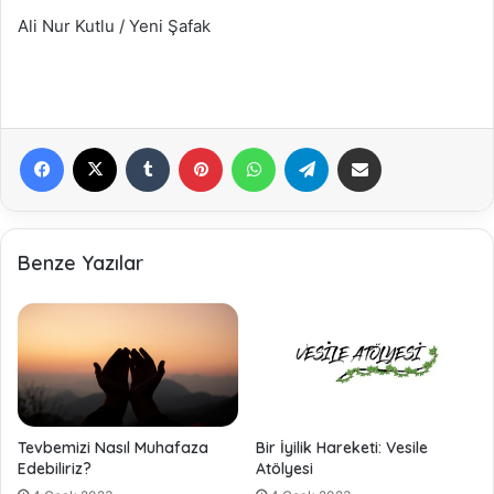
Ali Nur Kutlu / Yeni Şafak
Facebook
X
Tumblr
Pinterest
WhatsApp
Telegram
E-Posta ile paylaş
Benze Yazılar
Tevbemizi Nasıl Muhafaza
Bir İyilik Hareketi: Vesile
Edebiliriz?
Atölyesi