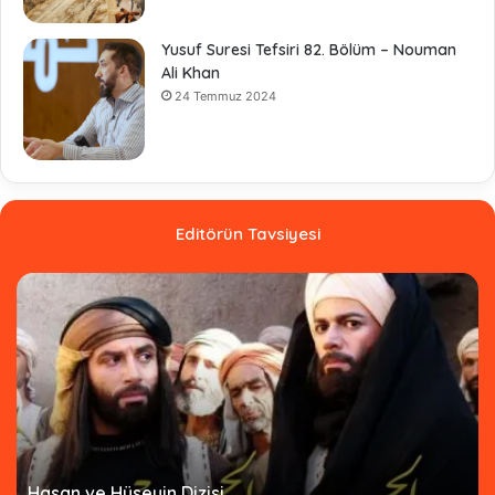
Yusuf Suresi Tefsiri 82. Bölüm – Nouman
Ali Khan
24 Temmuz 2024
Editörün Tavsiyesi
Hasan ve Hüseyin Dizisi