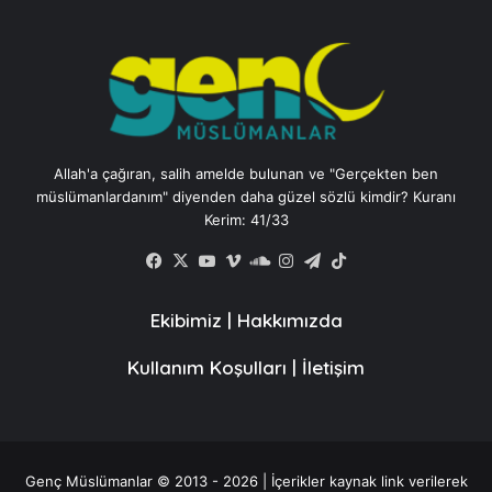
Allah'a çağıran, salih amelde bulunan ve "Gerçekten ben
müslümanlardanım" diyenden daha güzel sözlü kimdir? Kuranı
Kerim: 41/33
Facebook
X
YouTube
Vimeo
SoundCloud
Instagram
Telegram
TikTok
Ekibimiz
|
Hakkımızda
Kullanım Koşulları
|
İletişim
Genç Müslümanlar © 2013 - 2026 | İçerikler kaynak link verilerek