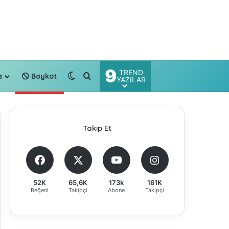
9
TREND
Dış görünümü değiştir
Arama yap ...
a
Boykot
YAZILAR
Takip Et
52K
65,6K
173k
161K
Beğeni
Takipçi
Abone
Takipçi