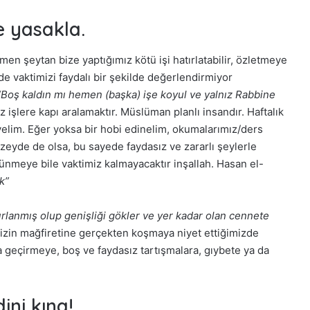
e yasakla.
 şeytan bize yaptığımız kötü işi hatırlatabilir, özletmeye
de vaktimizi faydalı bir şekilde değerlendirmiyor
“Boş kaldın mı hemen (başka) işe koyul ve yalnız Rabbine
 işlere kapı aralamaktır. Müslüman planlı insandır. Haftalık
eyelim. Eğer yoksa bir hobi edinelim, okumalarımız/ders
yde de olsa, bu sayede faydasız ve zararlı şeylerle
ünmeye bile vaktimiz kalmayacaktır inşallah. Hasan el-
k”
zırlanmış olup genişliği gökler ve yer kadar olan cennete
izin mağfiretine gerçekten koşmaya niyet ettiğimizde
geçirmeye, boş ve faydasız tartışmalara, gıybete ya da
ini kına!