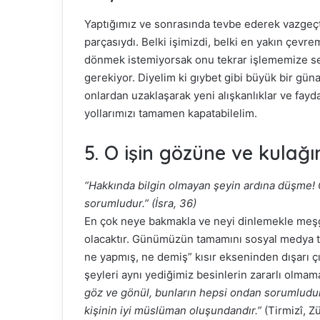
Yaptığımız ve sonrasında tevbe ederek vazgeçt
parçasıydı. Belki işimizdi, belki en yakın çev
dönmek istemiyorsak onu tekrar işlememize s
gerekiyor. Diyelim ki gıybet gibi büyük bir gün
onlardan uzaklaşarak yeni alışkanlıklar ve fayd
yollarımızı tamamen kapatabilelim.
5. O işin gözüne ve kulağ
“Hakkında bilgin olmayan şeyin ardına düşme! 
sorumludur.” (İsra, 36)
En çok neye bakmakla ve neyi dinlemekle meşgu
olacaktır. Günümüzün tamamını sosyal medya ta
ne yapmış, ne demiş” kısır ekseninden dışar
şeyleri aynı yediğimiz besinlerin zararlı olmam
göz ve gönül, bunların hepsi ondan sorumludur
kişinin iyi müslüman oluşundandır.”
(Tirmizî, Zü