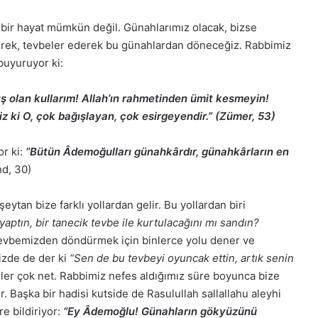
bir hayat mümkün değil. Günahlarımız olacak, bizse
ederek, tevbeler ederek bu günahlardan döneceğiz. Rabbimiz
buyuruyor ki:
ış olan kullarım! Allah’ın rahmetinden ümit kesmeyin!
z ki O, çok bağışlayan, çok esirgeyendir.” (Zümer, 53)
or ki:
“Bütün Âdemoğulları günahkârdır, günahkârların en
hd, 30)
eytan bize farklı yollardan gelir. Bu yollardan biri
aptın, bir tanecik tevbe ile kurtulacağını mı sandın?
tevbemizden döndürmek için binlerce yolu dener ve
izde de der ki
“Sen de bu tevbeyi oyuncak ettin, artık senin
ler çok net. Rabbimiz nefes aldığımız süre boyunca bize
Başka bir hadisi kutside de Rasulullah sallallahu aleyhi
e bildiriyor:
“Ey Âdemoğlu! Günahların gökyüzünü