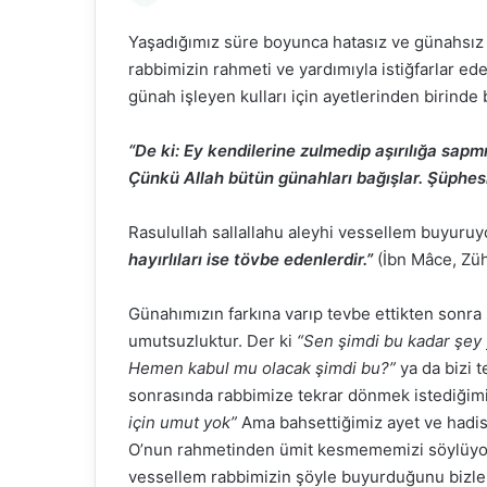
o
Yaşadığımız süre boyunca hatasız ve günahsız 
l
rabbimizin rahmeti ve yardımıyla istiğfarlar 
l
günah işleyen kulları için ayetlerinden birinde 
o
w
o
“De ki: Ey kendilerine zulmedip aşırılığa sapm
n
Çünkü Allah bütün günahları bağışlar. Şüphesi
X
Rasulullah sallallahu aleyhi vessellem buyuruy
hayırlıları ise tövbe edenlerdir.”
(İbn Mâce, Zü
Günahımızın farkına varıp tevbe ettikten sonra ş
umutsuzluktur. Der ki
“Sen şimdi bu kadar şey y
Hemen kabul mu olacak şimdi bu?”
ya da bizi 
sonrasında rabbimize tekrar dönmek istediğim
için umut yok”
Ama bahsettiğimiz ayet ve hadis
O’nun rahmetinden ümit kesmememizi söylüyor. 
vessellem rabbimizin şöyle buyurduğunu bizler