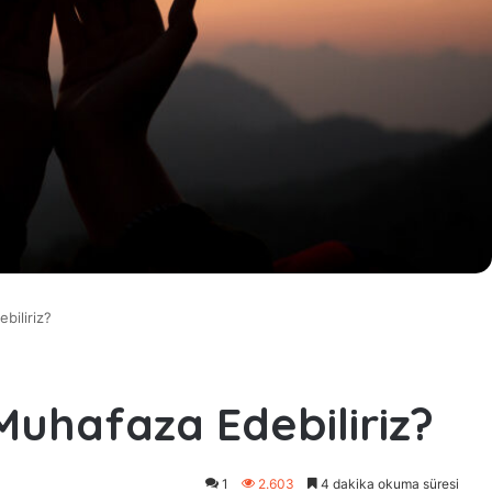
biliriz?
Muhafaza Edebiliriz?
1
2.603
4 dakika okuma süresi