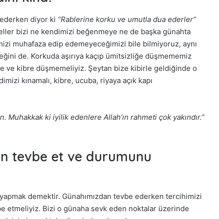
sederken diyor ki
“Rablerine korku ve umutla dua ederler”
meller bizi ne kendimizi beğenmeye ne de başka günahta
izi muhafaza edip edemeyeceğimizi bile bilmiyoruz, aynı
eğini de. Korkuda aşırıya kaçıp ümitsizliğe düşmememiz
ğe ve kibre düşmemeliyiz. Şeytan bize kibirle geldiğinde o
mizi kınamalı, kibre, ucuba, riyaya açık kapı
. Muhakkak ki iyilik edenlere Allah’ın rahmeti çok yakındır.”
için tevbe et ve durumunu
 yapmak demektir. Günahımızdan tevbe ederken tercihimizi
vbe etmeliyiz. Bizi o günaha sevk eden noktalar üzerinde