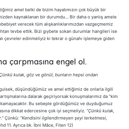
iğimiz amel belki de bizim hayatımızın çok büyük bir
remizden kaynaklanan bir durumdu… Bir daha o yanlış amele
ebebiyet verecek tüm alışkanlıklarımızdan vazgeçmemiz
ahtan tevbe ettik. Bizi gıybete sokan durumlar hangileri ise
alı çevreler edinmeliyiz ki tekrar o günahı işlemeye giden
ına çarpmasına engel ol.
Çünkü kulak, göz ve gönül, bunların hepsi ondan
lsek, düşündüğümüz ve amel ettiğimiz de onlarla ilgili
rtışmalarına dalarak geçiriyorsak konuşmalarımız da “kim
ı çıkamayacaktır. Bu sebeple gördüğümüz ve duyduğumuz
asına dikkat edercesine çok iyi seçmeliyiz.
“Çünkü kulak,
.”
Çünkü:
“Kendisini ilgilendirmeyen şeyi terketmesi,
hd 11. Ayrıca bk. İbni Mâce, Fiten 12)