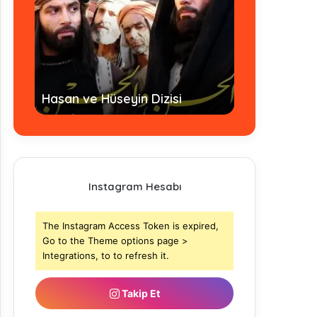
Hz. Ömer Dizi
Hasan ve Hüseyin Dizisi
- Tamamı
Instagram Hesabı
The Instagram Access Token is expired,
Go to the Theme options page >
Integrations, to to refresh it.
Takip Et