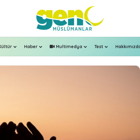
Kültür
Haber
Multimedya
Test
Hakkımızd