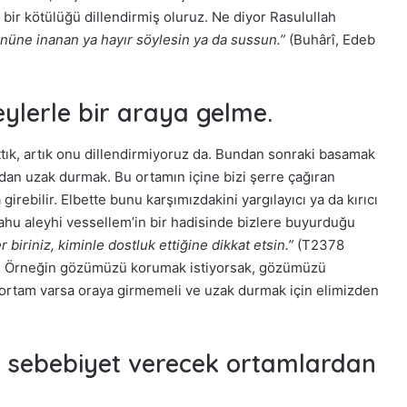
e bir kötülüğü dillendirmiş oluruz. Ne diyor Rasulullah
gününe inanan ya hayır söylesin ya da sussun.”
(Buhârî, Edeb
Arapça ile Rap’i
uran genç yetenek:
Bakara Suresi Tefsiri -
şeylerle bir araya gelme.
 Salam
Nouman Ali Khan
ttık, artık onu dillendirmiyoruz da. Bundan sonraki basamak
amdan uzak durmak. Bu ortamın içine bizi şerre çağıran
 girebilir. Elbette bunu karşımızdakini yargılayıcı ya da kırıcı
lahu aleyhi vessellem’in bir hadisinde bizlere buyurduğu
biriniz, kiminle dostluk ettiğine dikkat etsin.”
(T2378
6) Örneğin gözümüzü korumak istiyorsak, gözümüzü
ortam varsa oraya girmemeli ve uzak durmak için elimizden
a sebebiyet verecek ortamlardan