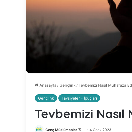
Anasayfa
/
Gençlink
/
Tevbemizi Nasıl Muhafaza Ede
Gençlink
Tavsiyeler - İpuçları
Tevbemizi Nasıl 
Genç Müslümanlar
F
4 Ocak 2023