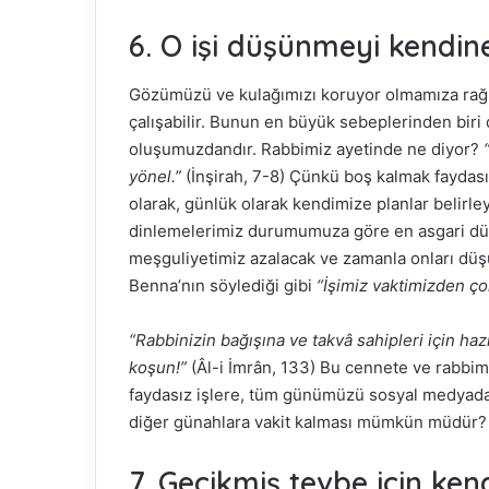
6. O işi düşünmeyi kendin
Gözümüzü ve kulağımızı koruyor olmamıza rağmen
çalışabilir. Bunun en büyük sebeplerinden biri 
oluşumuzdandır. Rabbimiz ayetinde ne diyor?
yönel.”
(İnşirah, 7-8) Çünkü boş kalmak faydasız
olarak, günlük olarak kendimize planlar belirl
dinlemelerimiz durumumuza göre en asgari düze
meşguliyetimiz azalacak ve zamanla onları düş
Benna’nın söylediği gibi
“İşimiz vaktimizden ço
“Rabbinizin bağışına ve takvâ sahipleri için ha
koşun!”
(Âl-i İmrân, 133) Bu cennete ve rabbim
faydasız işlere, tüm günümüzü sosyal medyada 
diğer günahlara vakit kalması mümkün müdür?
7. Gecikmiş tevbe için kend