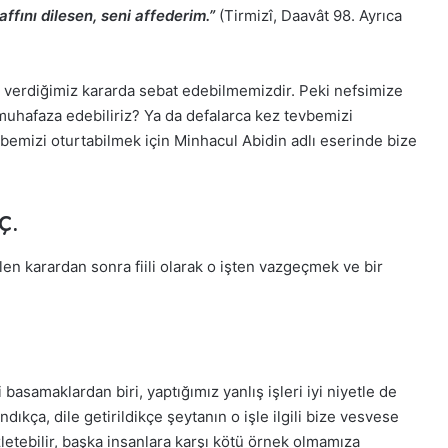
fını dilesen, seni affederim.”
(Tirmizî, Daavât 98. Ayrıca
i verdiğimiz kararda sebat edebilmemizdir. Peki nefsimize
muhafaza edebiliriz? Ya da defalarca kez tevbemizi
mizi oturtabilmek için Minhacul Abidin adlı eserinde bize
ç.
ilen karardan sonra fiili olarak o işten vazgeçmek ve bir
!
amaklardan biri, yaptığımız yanlış işleri iyi niyetle de
ndıkça, dile getirildikçe şeytanın o işle ilgili bize vesvese
letebilir, başka insanlara karşı kötü örnek olmamıza