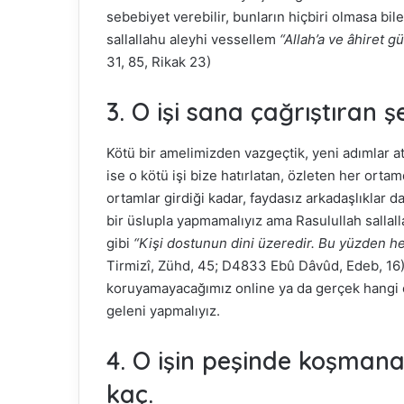
sebebiyet verebilir, bunların hiçbiri olmasa bil
sallallahu aleyhi vessellem
“Allah’a ve âhiret 
31, 85, Rikak 23)
Fasih 
buluşt
3. O işi sana çağrıştıran 
Abdou
Kötü bir amelimizden vazgeçtik, yeni adımlar a
ise o kötü işi bize hatırlatan, özleten her ort
ortamlar girdiği kadar, faydasız arkadaşlıklar da
bir üslupla yapmamalıyız ama Rasulullah sallal
gibi
“Kişi dostunun dini üzeredir. Bu yüzden her 
Tirmizî, Zühd, 45; D4833 Ebû Dâvûd, Edeb, 1
koruyamayacağımız online ya da gerçek hangi 
geleni yapmalıyız.
4. O işin peşinde koşman
kaç.