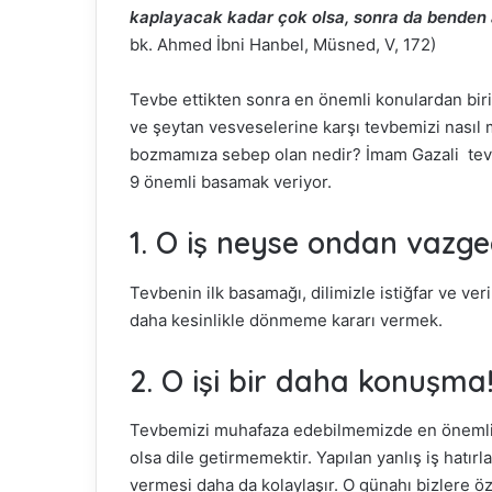
kaplayacak kadar çok olsa, sonra da benden af
bk. Ahmed İbni Hanbel, Müsned, V, 172)
Tevbe ettikten sonra en önemli konulardan bir
ve şeytan vesveselerine karşı tevbemizi nasıl 
bozmamıza sebep olan nedir? İmam Gazali tevbe
9 önemli basamak veriyor.
1. O iş neyse ondan vazge
Tevbenin ilk basamağı, dilimizle istiğfar ve ver
daha kesinlikle dönmeme kararı vermek.
2. O işi bir daha konuşma
Tevbemizi muhafaza edebilmemizde en önemli bas
olsa dile getirmemektir. Yapılan yanlış iş hatırla
vermesi daha da kolaylaşır. O günahı bizlere öz