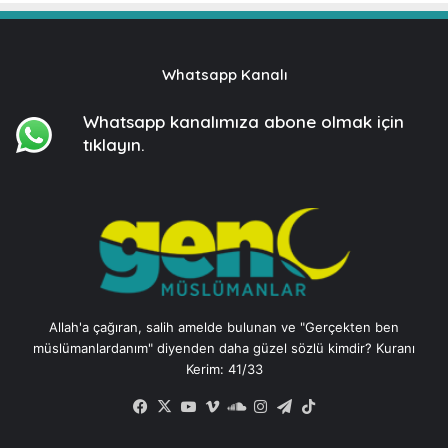
Whatsapp Kanalı
Whatsapp kanalımıza
abone olmak için
tıklayın.
Allah'a çağıran, salih amelde bulunan ve "Gerçekten ben
müslümanlardanım" diyenden daha güzel sözlü kimdir? Kuranı
Kerim: 41/33
Facebook
X
YouTube
Vimeo
SoundCloud
Instagram
Telegram
TikTok