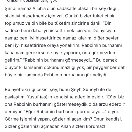
“Kimsenin dokunulmazlığı yok”
Şimdi namaz Allah’a olan sadakatle alakalı bir şey değil,
sizin iyi hissetmeniz için var. Çünkü bizler tüketici bir
toplumuz ve din bile bu tüketim zincirine dahil. “Din
sadece beni daha iyi hissettirmek için var. Dolayısıyla
namaz beni iyi hissettirince namaz kılarım, diğer şeyler
beni iyi hissettirirse oraya yönelirim. Rabbimin burhanını
kapamam gerekirse de öyle yaparım, onu görmezden
gelirim.” “Rabbinin burhanını görmeseydi…” Bu demek
oluyor ki kimsenin dokunulmazlığı yok, bir peygamber dahi
böyle bir zamanda Rabbinin burhanını görmeliydi.
Bu ayetteki ilgi çekici şey, bunu Şeyh Süheyb ile de
paylaştım, Yusuf (as)’ın kendisine atfedilmesidir. “Eğer biz
ona Rabbinin burhanını göstermeseydik o da arzu ederdi.”
demiyor. “Eğer Rabbinin burhanını görmeseydi…” diyor.
Görme işlemini yapan, gözlerini açan kim? Onun kendisi.
Sizler gözlerinizi açmadan Allah sizleri korumaz!