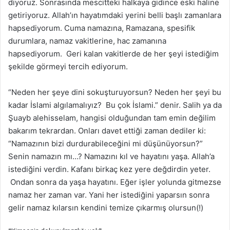
diyoruz. Sonrasında mescitteki halkaya gidince eski haline
getiriyoruz. Allah’ın hayatımdaki yerini belli başlı zamanlara
hapsediyorum. Cuma namazına, Ramazana, spesifik
durumlara, namaz vakitlerine, hac zamanına
hapsediyorum. Geri kalan vakitlerde de her şeyi istediğim
şekilde görmeyi tercih ediyorum.
“Neden her şeye dini sokuşturuyorsun? Neden her şeyi bu
kadar İslami algılamalıyız? Bu çok İslami.” denir. Salih ya da
Şuayb alehisselam, hangisi olduğundan tam emin değilim
bakarım tekrardan. Onları davet ettiği zaman dediler ki:
“Namazının bizi durdurabileceğini mi düşünüyorsun?”
Senin namazın mı…? Namazını kıl ve hayatını yaşa. Allah’a
istediğini verdin. Kafanı birkaç kez yere değdirdin yeter.
Ondan sonra da yaşa hayatını. Eğer işler yolunda gitmezse
namaz her zaman var. Yani her istediğini yaparsın sonra
gelir namaz kılarsın kendini temize çıkarmış olursun(!)