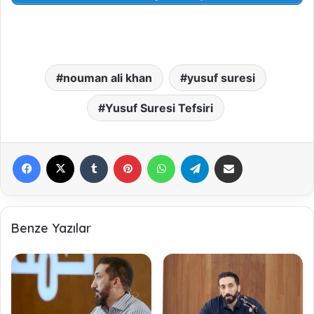
nouman ali khan
yusuf suresi
Yusuf Suresi Tefsiri
Facebook
X
Tumblr
Pinterest
WhatsApp
Telegram
E-Posta ile paylaş
Benze Yazılar