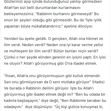
Gözlerinizi açıp içinde bulunduğunuz yanlışı görmezken
Allah’tan sizi belli durumlardan kurtarmasını
bekleyemezsiniz. “Rabbinin burhanını görmeseydi” Bu
onun bir şeyleri olduğu gibi görmesidir. Bu da “İşte iyilik
yapanları böyle mükafatlandırırız.” ayetine dönüyor.
Yeniden bu ayete geldik. O gençken, Allah ona hikmet ve
ilim verdi. Neden verdi? Neden ona iyi karar verme yetisi
ve muhteşem bir ilim verdi? Bütün bunları niçin verdi?
Çünkü o her şeyde elinden gelenin en iyisini yaptı. En iyisi
ne oluyor? Allah’ı görüyormuş gibi O’na ibadet etmek.
“İhsan, Allah’a onu görüyormuşsun gibi kulluk etmendir.
Sen onu görmüyorsan da O seni mutlaka görüyor” (Hadis)
Ve burada o Rabbinin delilini görüyor. İşte bu Allah’ı
görüyormuş gibi ibadet etmek değil mi? “Ben bu odada bir
kadınla başbaşayım.” diye değil, “Ben Rabbimle beraber bu
odadayım.” diye düşünüyor. “Üç kişi gizlice konuşmaz ki,