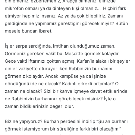
dinlemeniz, ezberlemeniz, Arapça bilmeniz, elinizde
mikrofon olması ya da dinleyen kişi olmanız… Hiçbiri fark
etmiyor hepimiz insanız. Az ya da çok bilebiliriz. Zamanı
geldiğinde ne yapmamız gerektiğini görecek miyiz? Bütün
mesele bundan ibaret.
İşler sarpa sardığında, imtihan olunduğumuz zaman.
Görmeniz gereken vakit bu. Mescitte görmek kolaydır.
Gece vakti iftarınızı çoktan açmış, Kur’an’la alakalı bir şeyler
dinler vaziyette oturuyor iken Rabbinizin burhanını
görmeniz kolaydır. Ancak kampüse ya da işinize
döndüğünüzde ne olacak? Kadınlı erkekli ortamlar? O
zaman ne olacak? Sizi bir kahve içmeye davet ettiklerinde
de Rabbinizin burhanınız görebilecek misiniz? İşte o
zaman bildiklerinizin değeri olur.
Biz ne yapıyoruz? Burhan perdesini indirip “Şu an burhanı
görmek istemiyorum bir süreliğine farklı biri olacağım.”