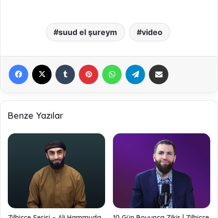
suud el şureym
video
Facebook
X
Tumblr
Pinterest
WhatsApp
Telegram
E-Posta ile paylaş
Benze Yazılar
Zilhicce Serisi – Ali Hammuda
10 Gün Boyunca Zikir | Zilhicce