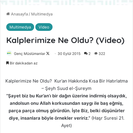
Anasayfa
/
Multimedya
Multimedya
Video
Kalplerimize Ne Oldu? (Video)
Genç Müslümanlar
F
30 Eylül 2015
2
322
o
Bir dakikadan az
l
l
Kalplerimize Ne Oldu? Kur’an Hakkında Kısa Bir Hatırlatma
o
– Şeyh Suud el-Şureym
w
“Şayet biz bu Kur’an’ı bir dağın üzerine indirmiş olsaydık,
o
andolsun onu Allah korkusundan saygı ile baş eğmiş,
n
parça parça olmuş görürdün. İşte Biz, belki düşünürler
X
diye, insanlara böyle örnekler veririz.”
(Haşr Suresi 21.
Ayet)