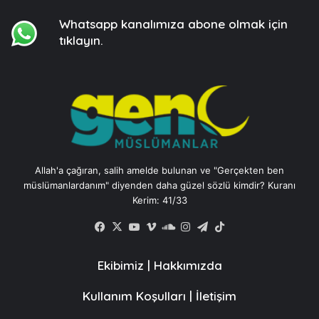
Whatsapp kanalımıza
abone olmak için
tıklayın.
Allah'a çağıran, salih amelde bulunan ve "Gerçekten ben
müslümanlardanım" diyenden daha güzel sözlü kimdir? Kuranı
Kerim: 41/33
Facebook
X
YouTube
Vimeo
SoundCloud
Instagram
Telegram
TikTok
Ekibimiz
|
Hakkımızda
Kullanım Koşulları
|
İletişim