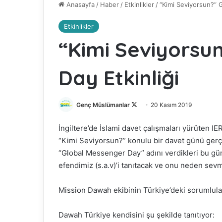
Anasayfa
/
Haber
/
Etkinlikler
/
“Kimi Seviyorsun?” G
Etkinlikler
“Kimi Seviyorsu
Day Etkinliği
Genç Müslümanlar
F
20 Kasım 2019
o
İngiltere’de İslami davet çalışmaları yürüten 
l
“Kimi Seviyorsun?” konulu bir davet günü gerçe
l
“Global Messenger Day” adını verdikleri bu gü
o
efendimiz (s.a.v)’i tanıtacak ve onu neden sevm
w
o
n
Mission Dawah ekibinin Türkiye’deki sorumluları
X
Dawah Türkiye kendisini şu şekilde tanıtıyor: