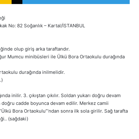
eği
kak No: 82 Soğanlık – Kartal/İSTANBUL
ğinde olup giriş arka taraftandır.
ğur Mumcu minibüsleri ile Ülkü Bora Ortaokulu durağında
taokulu durağında inilmelidir.
.)
a inilir. 3. çıkıştan çıkılır. Soldan yukarı doğru devam
ğa doğru cadde boyunca devam edilir. Merkez camii
lkü Bora Ortaokulu”‘ndan sonra ilk sola girilir. Sağ tarafta
i.. (sağdaki)