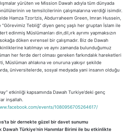
çalışmalar yürüten ve Mission Dawah adıyla tüm dünyada
nüllülerinin ve temsilcilerinin çalışmalarına verdiği isimdir.
nelde Hamza Tzortzis, Abdurraheem Green, Imran Hussein,
“Görevimiz Tebliğ” diyen genç yaşlı her gruptan İslam ile
ert edinmiş Müslümanları din,dil,ırk ayrımı yapmaksızın
sokağa döken evrensel bir çalışmadır. Biz de Dawah
etkinliklerine katılmayı ve aynı zamanda bulunduğumuz
lüman her ferde dert olması gereken farkındalık hareketleri
ti, Müslüman ahlakına ve onuruna yakışır şekilde
rda, üniversitelerde, sosyal medyada yani insanın olduğu
ay” etkinliği kapsamında Dawah Turkiye’deki genç
ar inşallah.
/www.facebook.com/events/1080956705264617/
ıs’ta bir dernekte güzel bir davet sunumu
 Dawah Türkiye’nin Hanımlar Birimi ile bu etkinlikte