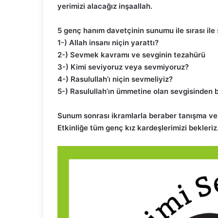
yerimizi alacağız inşaallah.
5 genç hanım davetçinin sunumu ile sırası ile 
1-)
Allah insanı niçin yarattı?
Fasih Arapça ile Ra
2-)
Sevmek kavramı ve sevginin tezahürü
buluşturan genç ye
3-)
Kimi seviyoruz veya sevmiyoruz?
Abdou Salam
4-) Rasulullah’ı niçin sevmeliyiz?
5-) Rasulullah’ın ümmetine olan sevgisinden b
Sunum sonrası ikramlarla beraber tanışma ve 
Etkinliğe tüm genç kız kardeşlerimizi bekleriz