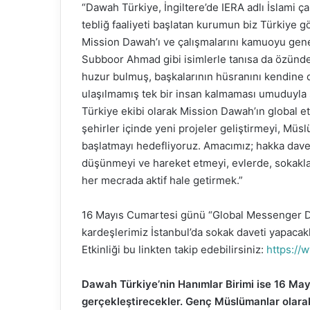
“Dawah Türkiye, İngiltere’de IERA adlı İslami 
tebliğ faaliyeti başlatan kurumun biz Türkiye gö
Mission Dawah’ı ve çalışmalarını kamuoyu ge
Subboor Ahmad gibi isimlerle tanısa da özünde 
huzur bulmuş, başkalarının hüsranını kendine d
ulaşılmamış tek bir insan kalmaması umuduyla 
Türkiye ekibi olarak Mission Dawah’ın global 
şehirler içinde yeni projeler geliştirmeyi, Müs
başlatmayı hedefliyoruz. Amacımız; hakka dave
düşünmeyi ve hareket etmeyi, evlerde, sokakla
her mecrada aktif hale getirmek.”
16 Mayıs Cumartesi günü “Global Messenger D
kardeşlerimiz İstanbul’da sokak daveti yapacakl
Etkinliği bu linkten takip edebilirsiniz:
https:/
Dawah Türkiye’nin Hanımlar Birimi ise 16 May
gerçekleştirecekler. Genç Müslümanlar olarak