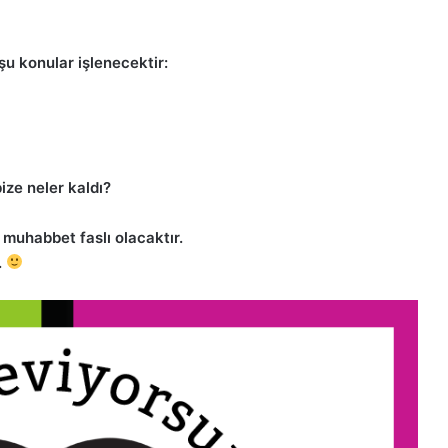
şu konular işlenecektir:
p’i
tenek:
Bakara Suresi Tefsiri -
Nouman Ali Khan
Hasan
ize neler kaldı?
muhabbet faslı olacaktır.
.