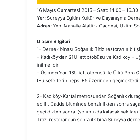
16 Mayıs Cumartesi 2015 – Saat: 14.00 – 16.30
Yer:
Süreyya Eğitim Kültür ve Dayanışma Dern
Adres:
Yeni Mahalle Atatürk Caddesi, Üzüm So
Ulaşım Bilgileri
1- Dernek binası Soğanlık Titiz restoranın bitişi
– Kadıköy’den 21U iett otobüsü ve Kadıköy – U
inilmelidir.
– Üsküdar’dan 16U iett otobüsü ile Ülkü Bora Or
(Bu seferlerin hepsi E5 üzerinden geçmektedir
2- Kadıköy-Kartal metrosundan Soğanlık durağınd
edilir. Cadde bitiminde benzinlikten sonra sa
geçildikten sonra (solunuzda kalacak şekilde) “Ü
Titiz restorandan sonra ilk bina Süreyya derneğ