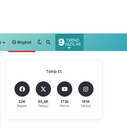
9
TREND
Dış görünümü değiştir
Arama yap ...
a
Boykot
YAZILAR
Takip Et
52K
65,6K
173k
161K
Beğeni
Takipçi
Abone
Takipçi