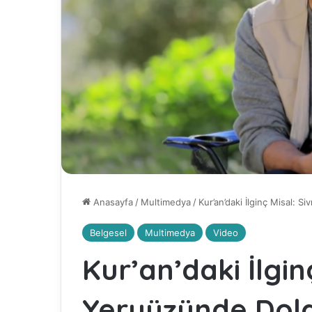
Anasayfa
/
Multimedya
/
Kur’an’daki İlginç Misal: S
Belgesel
Multimedya
Video
Kur’an’daki İlginç
Yeryüzünde Dolaş