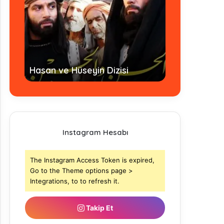
Hz. Ömer Dizisi Tü
Hasan ve Hüseyin Dizisi
- Tamamı
Instagram Hesabı
The Instagram Access Token is expired,
Go to the Theme options page >
Integrations, to to refresh it.
Takip Et