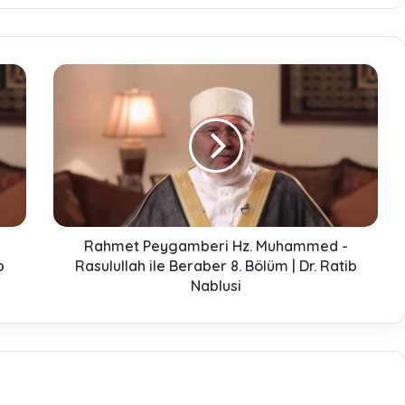
R
a
h
m
e
t
P
e
y
g
Rahmet Peygamberi Hz. Muhammed -
a
b
Rasulullah ile Beraber 8. Bölüm | Dr. Ratib
m
Nablusi
b
e
r
i
H
z