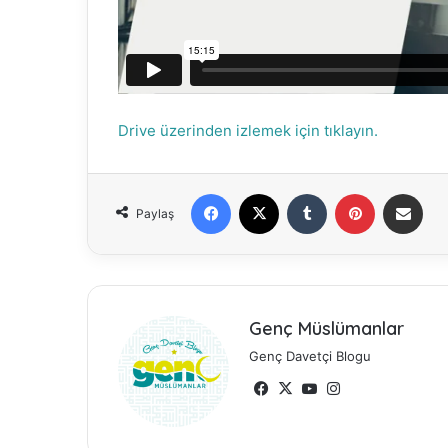
Drive üzerinden izlemek için tıklayın.
Facebook
X
Tumblr
Pinterest
E-Posta ile paylaş
Paylaş
Genç Müslümanlar
Genç Davetçi Blogu
Fa
X
Yo
Ins
ce
uT
tag
bo
ub
ra