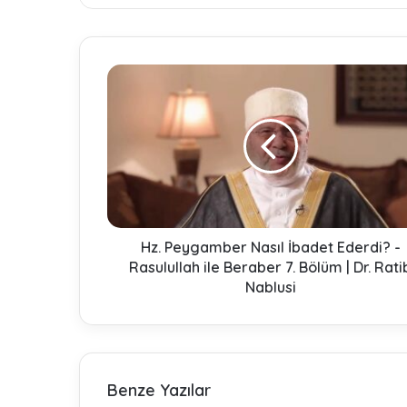
ok
e
m
H
z
.
P
e
y
g
a
m
b
Hz. Peygamber Nasıl İbadet Ederdi? -
e
Rasulullah ile Beraber 7. Bölüm | Dr. Rati
r
Nablusi
N
a
s
ı
l
Benze Yazılar
İ