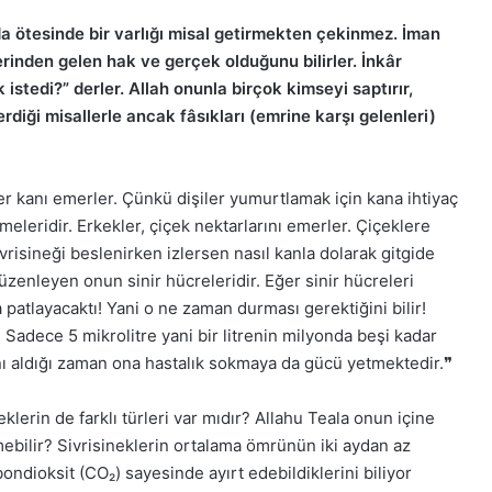
 da ötesinde bir varlığı misal getirmekten çekinmez. İman
erinden gelen hak ve gerçek olduğunu bilirler. İnkâr
 istedi?” derler. Allah onunla birçok kimseyi saptırır,
rdiği misallerle ancak fâsıkları (emrine karşı gelenleri)
er kanı emerler. Çünkü dişiler yumurtlamak için kana ihtiyaç
meleridir. Erkekler, çiçek nektarlarını emerler. Çiçeklere
sivrisineği beslenirken izlersen nasıl kanla dolarak gitgide
zenleyen onun sinir hücreleridir. Eğer sinir hücreleri
layacaktı! Yani o ne zaman durması gerektiğini bilir!
Sadece 5 mikrolitre yani bir litrenin milyonda beşi kadar
nı aldığı zaman ona hastalık sokmaya da gücü yetmektedir.❞
eklerin de farklı türleri var mıdır? Allahu Teala onun içine
emebilir? Sivrisineklerin ortalama ömrünün iki aydan az
ndioksit (CO₂) sayesinde ayırt edebildiklerini biliyor