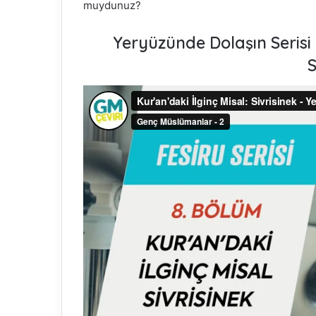
muydunuz?
Yeryüzünde Dolaşın Serisi 
S
Fasih Arapça
buluşturan 
Abdou Sal