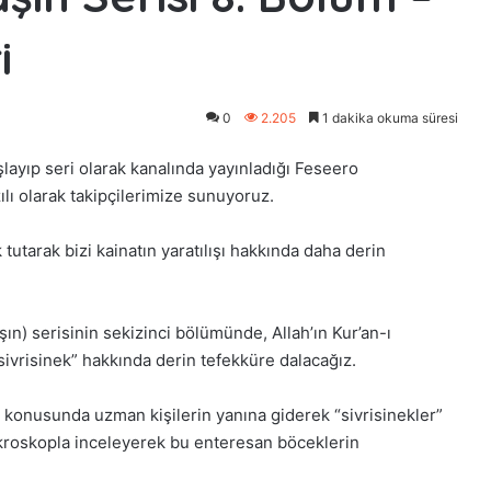
i
0
2.205
1 dakika okuma süresi
layıp seri olarak kanalında yayınladığı Feseero
lı olarak takipçilerimize sunuyoruz.
ık tutarak bizi kainatın yaratılışı hakkında daha derin
n) serisinin sekizinci bölümünde, Allah’ın Kur’an-ı
ivrisinek” hakkında derin tefekküre dalacağız.
i konusunda uzman kişilerin yanına giderek “sivrisinekler”
 mikroskopla inceleyerek bu enteresan böceklerin