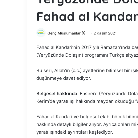
Fahad al Kandar
Genç Müslümanlar
F
2 Kasım 2021
o
Fahad al Kandari’nin 2017 yılı Ramazan’ında baş
l
(Yeryüzünde Dolaşın) programını Türkçe altyazı
l
o
Bu seri, Allah’ın (c.c.) ayetlerine bilimsel bir ış
w
o
düşünmeye davet ediyor.
n
X
Belgesel hakkında:
Faseero (Yeryüzünde Dolaşı
Kerim’de yaratılışı hakkında meydan okuduğu “s
Fahad al Kandari ve belgesel ekibi böcek bilim
hakkında detaylı bilgiler alıyor. Ayrıca onları
yaratılışındaki ayrıntıları keşfediyor.