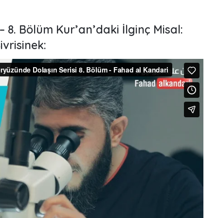
– 8. Bölüm Kur’an’daki İlginç Misal:
ivrisinek:
 ile Rap’i
genç yetenek:
Bakara Suresi Tefsiri -
am
Nouman Ali Khan