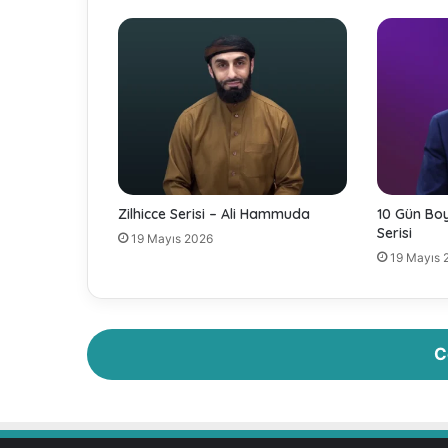
b
a
d
e
t
E
d
e
r
d
Zilhicce Serisi – Ali Hammuda
10 Gün Boyu
i
Serisi
19 Mayıs 2026
?
19 Mayıs 
-
R
a
s
u
C
l
u
l
l