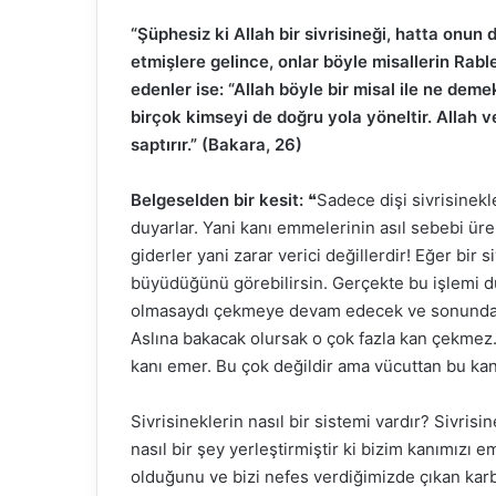
“Şüphesiz ki Allah bir sivrisineği, hatta onun
etmişlere gelince, onlar böyle misallerin Rabl
edenler ise: “Allah böyle bir misal ile ne demek
birçok kimseyi de doğru yola yöneltir. Allah ve
saptırır.” (Bakara, 26)
Belgeselden bir kesit:
❝Sadece dişi sivrisinekl
duyarlar. Yani kanı emmelerinin asıl sebebi üre
giderler yani zarar verici değillerdir! Eğer bir 
büyüdüğünü görebilirsin. Gerçekte bu işlemi dü
olmasaydı çekmeye devam edecek ve sonunda pat
Aslına bakacak olursak o çok fazla kan çekmez. 
kanı emer. Bu çok değildir ama vücuttan bu ka
Sivrisineklerin nasıl bir sistemi vardır? Sivrisin
nasıl bir şey yerleştirmiştir ki bizim kanımızı 
olduğunu ve bizi nefes verdiğimizde çıkan karbo