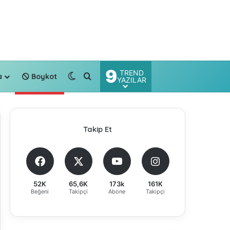
9
TREND
Dış görünümü değiştir
Arama yap ...
a
Boykot
YAZILAR
Takip Et
52K
65,6K
173k
161K
Beğeni
Takipçi
Abone
Takipçi