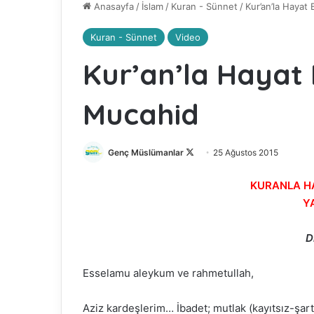
Anasayfa
/
İslam
/
Kuran - Sünnet
/
Kur’an’la Hayat
Kuran - Sünnet
Video
Kur’an’la Hayat 
Mucahid
Genç Müslümanlar
F
25 Ağustos 2015
o
KURANLA HA
l
Y
l
o
Dr
w
o
n
Esselamu aleykum ve rahmetullah,
X
Aziz kardeşlerim… İbadet; mutlak (kayıtsız-şartsı