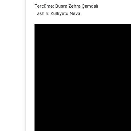
Tercüme: Büşra Zehra Çamdalı
Tashih: Kulliyetu Neva