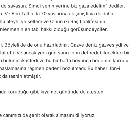
de savaştın. Şimdi senin yerine biz gaza edelim” dediler.
Ve Ebu Talha da 70 yaşlarına ulaşmıştı ya da daha
ahu aleyhi ve sellem ve O’nun iki Raşit halifesinin
Arapça ile Rap’i
inlenmenin en tabi hakkı olduğu görüşündeydiler.
uran genç yetenek:
Bakara Suresi Tefsiri -
 Salam
Nouman Ali Khan
edi. Böylelikle de onu hazırladılar. Gazve deniz gazvesiydi ve
t etti. Ve ancak yedi gün sonra onu defnedebilecekleri bir
a bulunmak istedi ve bu bir hafta boyunca bedenini korudu.
başlamasına rağmen bedeni bozulmadı. Bu haberi İbn-i
da tashih etmiştir.
yada koruduğu gibi, kıyamet gününde de ateşten
.
e canımızı da şehit olarak almasını diliyoruz.