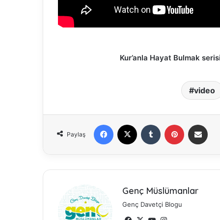
Kur’anla Hayat Bulmak serisi
video
Facebook
X
Tumblr
Pinterest
E-Posta ile paylaş
Paylaş
Genç Müslümanlar
Genç Davetçi Blogu