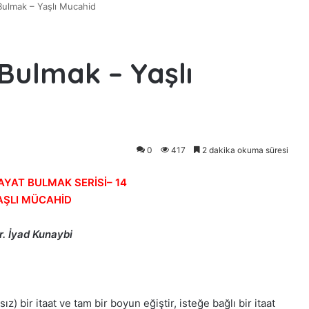
 Bulmak – Yaşlı Mucahid
Bulmak – Yaşlı
0
417
2 dakika okuma süresi
YAT BULMAK SERİSİ– 14
AŞLI MÜCAHİD
. İyad Kunaybi
z) bir itaat ve tam bir boyun eğiştir, isteğe bağlı bir itaat