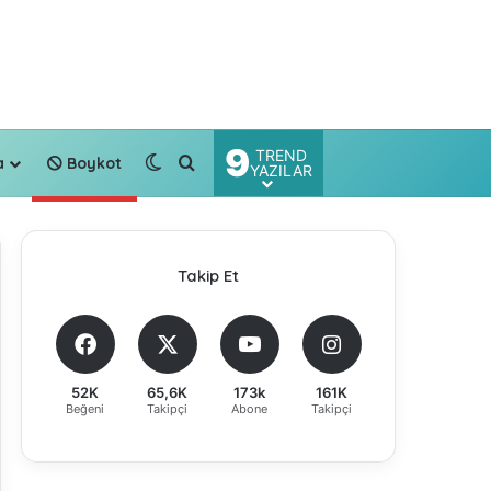
9
TREND
Dış görünümü değiştir
Arama yap ...
a
Boykot
YAZILAR
Takip Et
52K
65,6K
173k
161K
Beğeni
Takipçi
Abone
Takipçi