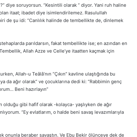
” diye soruyorsun. “Kesintili olarak ” diyor. Yani ruh haline
olan itaat; ibadet diye isimlendirilemez. Rasulullah
iri de şu idi: “Canlılık halinde de tembellikte de, dinlemek
tehaplarda parıldarsın, fakat tembellikte ise; en azından en
embellik, Allah Azze ve Celle’ye itaatten kaçmak için
rken, Allah-u Teâlâ’nın “Çıkın” kavline ulaştığında bu
ak ya da ağır olarak” ve çocuklarına dedi ki: “Rabbimin genç
yorum… Beni hazırlayın”
olduğu gibi hafif olarak -kolayca- yaşlıyken de ağır
nlıyorum. “Ey evlatlarım, o halde beni savaş levazımlarıyla
dek onunla beraber savaştın. Ve Ebu Bekir ölünceye dek de