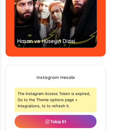
Hz. Ömer Dizi
Hasan ve Hüseyin Dizisi
- Tamamı
Instagram Hesabı
The Instagram Access Token is expired,
Go to the Theme options page >
Integrations, to to refresh it.
Takip Et