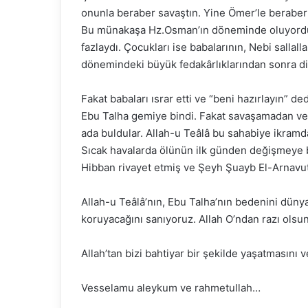
onunla beraber savaştın. Yine Ömer’le beraber 
Bu münakaşa Hz.Osman’ın döneminde oluyordu. 
fazlaydı. Çocukları ise babalarının, Nebi sallall
Fasih 
dönemindeki büyük fedakârlıklarından sonra d
buluşt
Abdou
Fakat babaları ısrar etti ve “beni hazırlayın” d
Ebu Talha gemiye bindi. Fakat savaşamadan vefa
ada buldular. Allah-u Teâlâ bu sahabiye ikramd
Sıcak havalarda ölünün ilk günden değişmeye 
Hibban rivayet etmiş ve Şeyh Şuayb El-Arnavut 
Allah-u Teâlâ’nın, Ebu Talha’nın bedenini dün
koruyacağını sanıyoruz. Allah O’ndan razı olsun
Allah’tan bizi bahtiyar bir şekilde yaşatmasını v
Vesselamu aleykum ve rahmetullah…