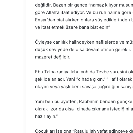
değildir. Bazen bir gence “namaz kılıyor musun?
göre Allah’a itaat ediyor. Ve bu ruh haline göre 
Ensar’dan biat alırken onlara söylediklerinden b
ve itaat etmek üzere bana biat edin”
Öyleyse canlılık halindeyken nafilelerde ve müs
düşük seviyede de olsa devam etmen gerekir. T
mazeret değildir..
Ebu Talha radiyallahu anh da Tevbe suresini oku
şekilde anladı. Yani “cihada çıkın.” “Hafif olar
olayım veya yaşlı beni savaşa çağırdığını sanı
Yani ben bu ayetten, Rabbimin benden gençken 
olarak- zor da olsa- cihada çıkmamı istediğini a
hazırlayın.”
Çocukları ise ona “Rasulullah vefat edinceye 