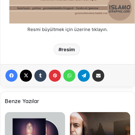
Resmi büyültmek için üzerine tıklayın.
resim
Facebook
X
Tumblr
Pinterest
WhatsApp
Telegram
E-Posta ile paylaş
Benze Yazılar