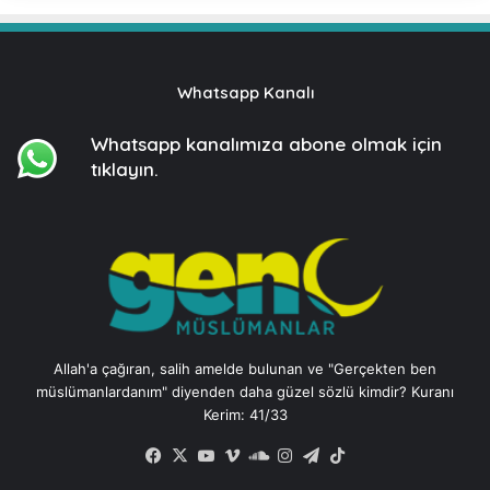
Whatsapp Kanalı
Whatsapp kanalımıza
abone olmak için
tıklayın.
Allah'a çağıran, salih amelde bulunan ve "Gerçekten ben
müslümanlardanım" diyenden daha güzel sözlü kimdir? Kuranı
Kerim: 41/33
Facebook
X
YouTube
Vimeo
SoundCloud
Instagram
Telegram
TikTok