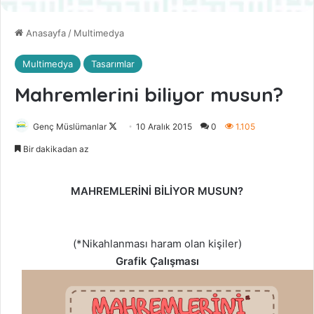
Anasayfa
/
Multimedya
Multimedya
Tasarımlar
Mahremlerini biliyor musun?
Genç Müslümanlar
F
10 Aralık 2015
0
1.105
o
Bir dakikadan az
l
l
MAHREMLERİNİ BİLİYOR MUSUN?
o
w
o
(*Nikahlanması haram olan kişiler)
n
Grafik Çalışması
X