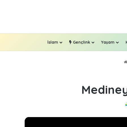
İslam
Gençlink
Yaşam
Mediney