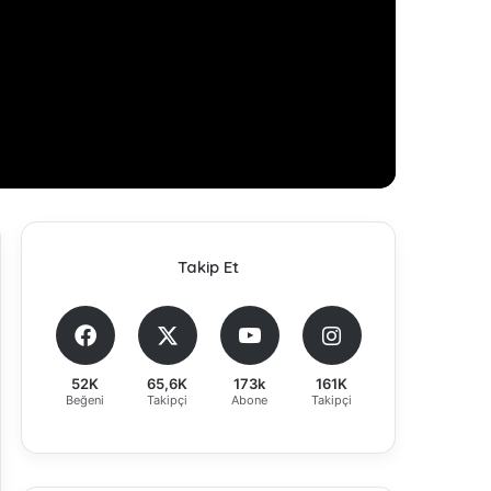
Takip Et
52K
65,6K
173k
161K
Beğeni
Takipçi
Abone
Takipçi