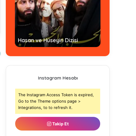
Hz. Ömer Dizi
Hasan ve Hüseyin Dizisi
- Tamamı
Instagram Hesabı
The Instagram Access Token is expired,
Go to the Theme options page >
Integrations, to to refresh it.
Takip Et