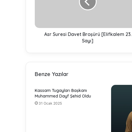
u
r
e
s
i
D
Asr Suresi Davet Broşürü [Elifkalem 23.
a
Sayı]
v
e
t
B
r
Benze Yazılar
o
ş
ü
Kassam Tugayları Başkanı
r
Muhammed Dayf Şehid Oldu
ü
31 Ocak 2025
[
E
l
i