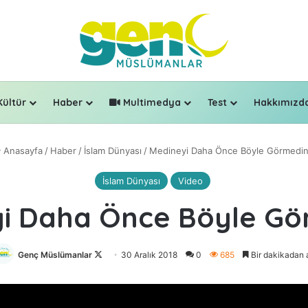
Kültür
Haber
Multimedya
Test
Hakkımızd
Anasayfa
/
Haber
/
İslam Dünyası
/
Medineyi Daha Önce Böyle Görmedin
İslam Dünyası
Video
i Daha Önce Böyle Gö
Genç Müslümanlar
Follow
30 Aralık 2018
0
685
Bir dakikadan 
on
X