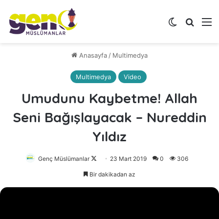
Dış görünü
Arama 
M
Anasayfa
/
Multimedya
Multimedya
Video
Umudunu Kaybetme! Allah
Seni Bağışlayacak – Nureddin
Yıldız
Genç Müslümanlar
Follow
23 Mart 2019
0
306
on
Bir dakikadan az
X