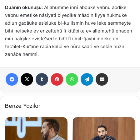
Duanın okunuşu:
Allahumme innî abduke vebnu abdike
vebnu emetike nâsiyetî biyedike mâadin fiyye hukmuke
adlun gadâuke es’eluke bi-kullismin huve leke semmeyte
bihî nefseke ev enzeltehû fî kitâbike ev allemtehû ehaden
min halgıke eviste’serte bihî fî ilmil-ğaybi indeke en
tec’alel-Kur’âne rabîa kalbî ve nûra sadrî ve celâe huznî
zehâbe hemmî.
Facebook
X
Tumblr
Pinterest
WhatsApp
Telegram
E-Posta ile paylaş
Benze Yazılar