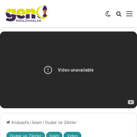
Dış görünü
Arama 
M
Anasayfa
/
İslam
/
Dualar ve Zikirler
Dualar ve Zikirler
İslam
Video