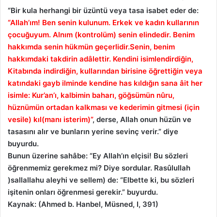
“Bir kula herhangi bir üzüntü veya tasa isabet eder de:
“Allah’ım! Ben senin kulunum. Erkek ve kadın kullarının
çocuğuyum. Alnım (kontrolüm) senin elindedir. Benim
hakkımda senin hükmün geçerlidir.Senin, benim
hakkımdaki takdirin adâlettir. Kendini isimlendirdiğin,
Kitabında indirdiğin, kullarından birisine öğrettiğin veya
katındaki gayb ilminde kendine has kıldığın sana âit her
isimle: Kur’an’ı, kalbimin baharı, göğsümün nûru,
hüznümün ortadan kalkması ve kederimin gitmesi (için
vesile) kıl(manı isterim)”
, derse, Allah onun hüzün ve
tasasını alır ve bunların yerine sevinç verir.” diye
buyurdu.
Bunun üzerine sahâbe: “Ey Allah’ın elçisi! Bu sözleri
öğrenmemiz gerekmez mi? Diye sordular. Rasûlullah
)sallallahu aleyhi ve sellem) de: “Elbette ki, bu sözleri
işitenin onları öğrenmesi gerekir.” buyurdu.
Kaynak: (Ahmed b. Hanbel, Müsned, I, 391)