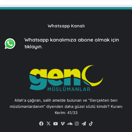
Whatsapp Kanalı
Whatsapp kanalımıza
abone olmak için
tıklayın.
Allah'a çağıran, salih amelde bulunan ve "Gerçekten ben
müslümanlardanım" diyenden daha güzel sözlü kimdir? Kuranı
Kerim: 41/33
Facebook
X
YouTube
Vimeo
SoundCloud
Instagram
Telegram
TikTok