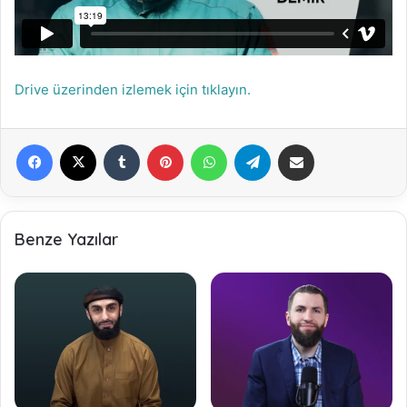
Drive üzerinden izlemek için tıklayın.
Facebook
X
Tumblr
Pinterest
WhatsApp
Telegram
E-Posta ile paylaş
Benze Yazılar