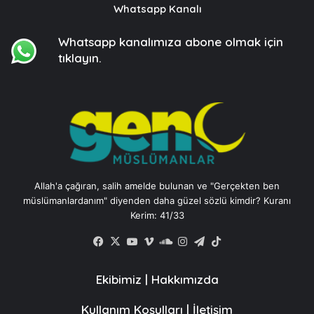
Whatsapp Kanalı
Whatsapp kanalımıza
abone olmak için
tıklayın.
Allah'a çağıran, salih amelde bulunan ve "Gerçekten ben
müslümanlardanım" diyenden daha güzel sözlü kimdir? Kuranı
Kerim: 41/33
Facebook
X
YouTube
Vimeo
SoundCloud
Instagram
Telegram
TikTok
Ekibimiz
|
Hakkımızda
Kullanım Koşulları
|
İletişim