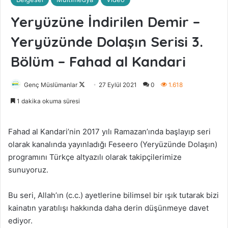
Yeryüzüne İndirilen Demir –
Yeryüzünde Dolaşın Serisi 3.
Bölüm – Fahad al Kandari
Genç Müslümanlar
F
27 Eylül 2021
0
1.618
o
1 dakika okuma süresi
l
l
Fahad al Kandari’nin 2017 yılı Ramazan’ında başlayıp seri
o
olarak kanalında yayınladığı Feseero (Yeryüzünde Dolaşın)
w
programını Türkçe altyazılı olarak takipçilerimize
o
sunuyoruz.
n
X
Bu seri, Allah’ın (c.c.) ayetlerine bilimsel bir ışık tutarak bizi
kainatın yaratılışı hakkında daha derin düşünmeye davet
ediyor.