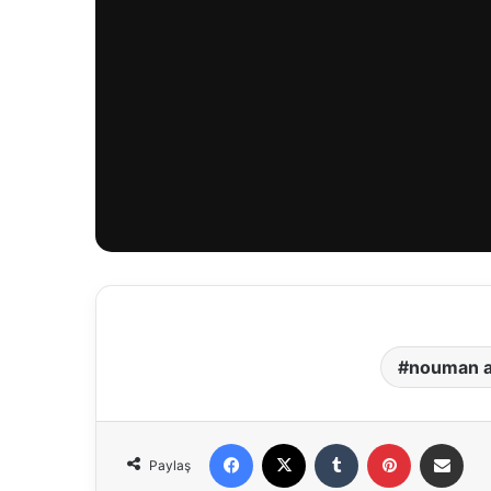
nouman al
Facebook
X
Tumblr
Pinterest
E-Posta ile paylaş
Paylaş