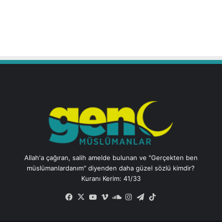
Allah'a çağıran, salih amelde bulunan ve "Gerçekten ben
müslümanlardanım" diyenden daha güzel sözlü kimdir?
Kuranı Kerim: 41/33
Facebook
X
YouTube
Vimeo
SoundCloud
Instagram
Telegram
TikTok