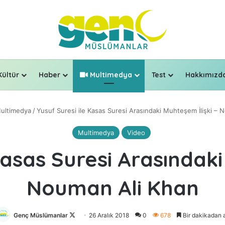
Kültür
Haber
Multimedya
Test
Hakkımızd
ultimedya
/
Yusuf Suresi ile Kasas Suresi Arasındaki Muhteşem İlişki – 
Multimedya
Video
Kasas Suresi Arasındaki
Nouman Ali Khan
Genç Müslümanlar
Follow
26 Aralık 2018
0
678
Bir dakikadan 