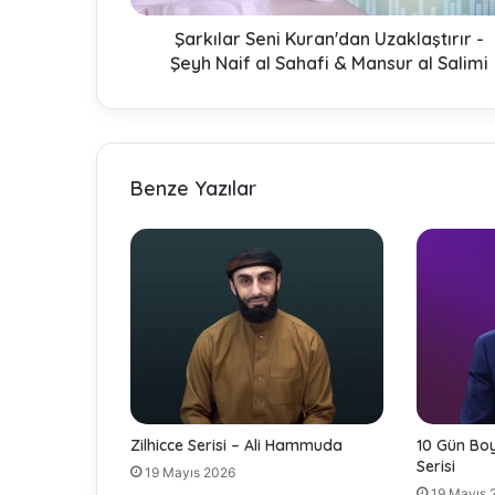
S
e
Şarkılar Seni Kuran'dan Uzaklaştırır -
n
Şeyh Naif al Sahafi & Mansur al Salimi
i
K
u
r
a
Benze Yazılar
n
'
d
a
n
U
z
a
k
l
a
Zilhicce Serisi – Ali Hammuda
10 Gün Boyu
ş
Serisi
19 Mayıs 2026
t
19 Mayıs 