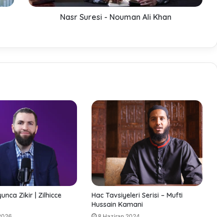
s
i
Nasr Suresi - Nouman Ali Khan
-
N
o
u
m
a
n
A
l
i
K
h
a
n
nca Zikir | Zilhicce
Hac Tavsiyeleri Serisi – Mufti
Hussain Kamani
2026
8 Haziran 2024