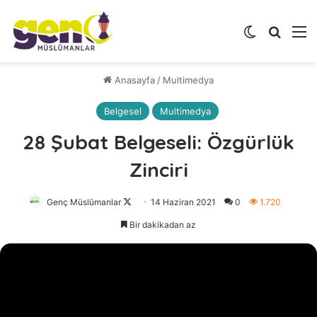
Dış görünü
Arama 
M
Anasayfa
/
Multimedya
Belgesel
Multimedya
28 Şubat Belgeseli: Özgürlük
Zinciri
Genç Müslümanlar
Follow
14 Haziran 2021
0
1.720
on
Bir dakikadan az
X