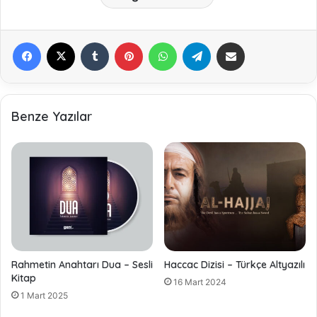
Facebook
X
Tumblr
Pinterest
WhatsApp
Telegram
E-Posta ile paylaş
Benze Yazılar
Rahmetin Anahtarı Dua – Sesli
Haccac Dizisi – Türkçe Altyazılı
Kitap
16 Mart 2024
1 Mart 2025