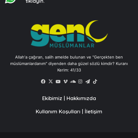
tıklayın.
Allah'a çağıran, salih amelde bulunan ve "Gerçekten ben
müslümanlardanım" diyenden daha güzel sözlü kimdir? Kuranı
Kerim: 41/33
Facebook
X
YouTube
Vimeo
SoundCloud
Instagram
Telegram
TikTok
Ekibimiz
|
Hakkımızda
Kullanım Koşulları
|
İletişim